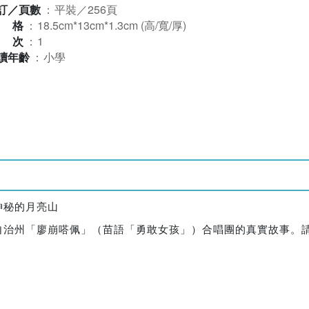
訂／頁數
：
平裝／256頁
規格
：
18.5cm*13cm*1.3cm (高/寬/厚)
版次
：
1
讀年齡
：
小學
神秘的月亮山
自治州「廖崩嗒佩」（苗語「勇敢女孩」）合唱團的真實故事。