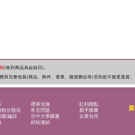
期
(收到商品為起始日)。
態與完整包裝(商品、附件、發票、隨貨贈品等)否則恕不接受退貨。
募
禮券兌換
紅利積點
聚
書館分類法
常見問題
新手購書
購/編目
空中大學購書
企業合作
換
好站連結