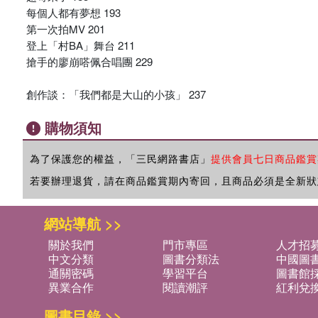
每個人都有夢想 193
第一次拍MV 201
登上「村BA」舞台 211
搶手的廖崩嗒佩合唱團 229
創作談：「我們都是大山的小孩」 237
購物須知
為了保護您的權益，「三民網路書店」
提供會員七日商品鑑賞
若要辦理退貨，請在商品鑑賞期內寄回，且商品必須是全新狀
網站導航 >>
關於我們
門市專區
人才招
中文分類
圖書分類法
中國圖
通關密碼
學習平台
圖書館採
異業合作
閱讀潮評
紅利兌
圖書目錄 >>