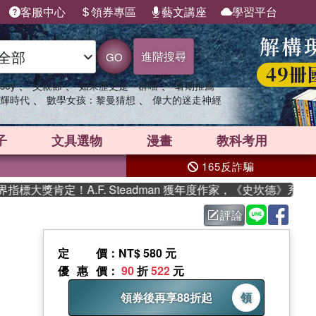
客服中心
領券專區
藝文講座
學習平台
進階搜尋
GO
、
、
、
sey
父親節
如果歷史是一群喵
暑期推薦
、
、
輝時代
數學女孩：黎曼猜想
偉大的迷走神經
子
文具選物
漫畫
教科考用
165反詐騙
獎肯定！A.F. Steadman 獲年度作家，《史坎德》系列帶你
評論
定價
：NT$ 580 元
優惠價
：
90
折
522
元
領券後再享88折起
領