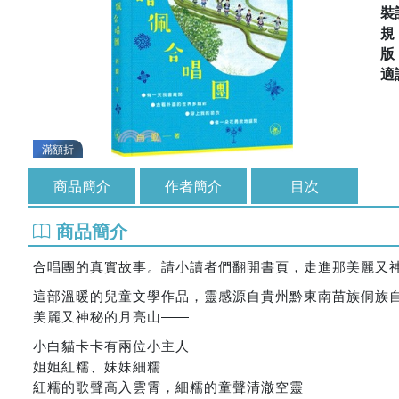
裝
適
滿額折
商品簡介
作者簡介
目次
商品簡介
合唱團的真實故事。請小讀者們翻開書頁，走進那美麗又
這部溫暖的兒童文學作品，靈感源自貴州黔東南苗族侗族
美麗又神秘的月亮山――
小白貓卡卡有兩位小主人
姐姐紅糯、妹妹細糯
紅糯的歌聲高入雲霄，細糯的童聲清澈空靈