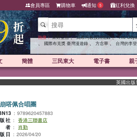
會員專區
購物車
通知
紅利兌換
5
、
、
熱搜：
東野圭吾
高希均教授回憶錄
The Odys
、
、
、
國際布克獎 臺灣漫遊錄
方念華
台灣的李登
文
簡體
三民東大
電子書
親
英國出版界指標大
崩嗒佩合唱團
BN13
：
9789620457883
版社
：
香港三聯書店
作者
：
肖勤
版日
：
2026/04/20