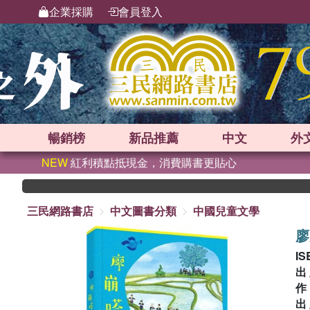
企業採購
會員登入
暢銷榜
新品
推薦
中文
外
NEW
紅利積點抵現金，消費購書更貼心
三民網路書店
中文圖書分類
中國兒童文學
廖
IS
出
出