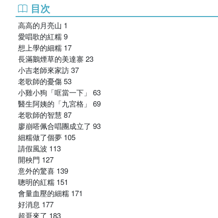
目次
高高的月亮山 1
愛唱歌的紅糯 9
想上學的細糯 17
長滿鵝煙草的美達寨 23
小吉老師來家訪 37
老歌師的憂傷 53
小雞小狗「哐當一下」 63
醫生阿姨的「九宮格」 69
老歌師的智慧 87
廖崩嗒佩合唱團成立了 93
細糯做了個夢 105
請假風波 113
開秧門 127
意外的驚喜 139
聰明的紅糯 151
會量血壓的細糯 171
好消息 177
超哥來了 183