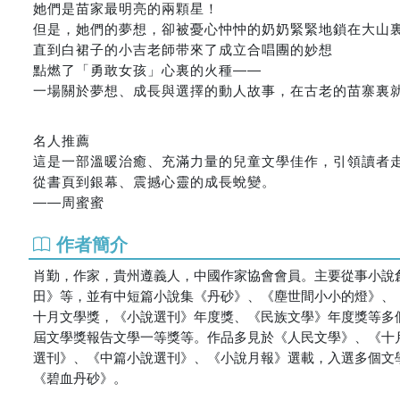
她們是苗家最明亮的兩顆星！
但是，她們的夢想，卻被憂心忡忡的奶奶緊緊地鎖在大山
直到白裙子的小吉老師带來了成立合唱團的妙想
點燃了「勇敢女孩」心裏的火種――
一場關於夢想、成長與選擇的動人故事，在古老的苗寨裏
名人推薦
這是一部溫暖治癒、充滿力量的兒童文學佳作，引領讀者
從書頁到銀幕、震撼心靈的成長蛻變。
――周蜜蜜
作者簡介
肖勤，作家，貴州遵義人，中國作家協會會員。主要從事小說
田》等，並有中短篇小說集《丹砂》、《塵世間小小的燈》、
十月文學獎，《小說選刊》年度獎、《民族文學》年度獎等多
屆文學獎報告文學一等獎等。作品多見於《人民文學》、《十
選刊》、《中篇小說選刊》、《小說月報》選載，入選多個文
《碧血丹砂》。