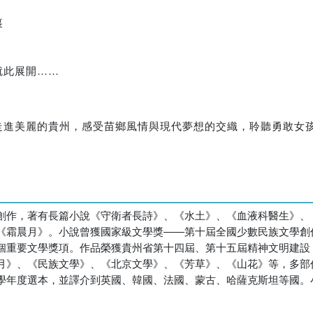
裏
就此展開……
走進美麗的貴州，感受苗鄉風情與現代夢想的交織，聆聽勇敢女
創作，著有長篇小說《守衛者長詩》、《水土》、《血液科醫生》、
《霜晨月》。小說曾獲國家級文學獎――第十屆全國少數民族文學創
個重要文學獎項。作品榮獲貴州省第十四屆、第十五屆精神文明建設
月》、《民族文學》、《北京文學》、《芳草》、《山花》等，多部
學年度選本，並譯介到英國、韓國、法國、蒙古、哈薩克斯坦等國。