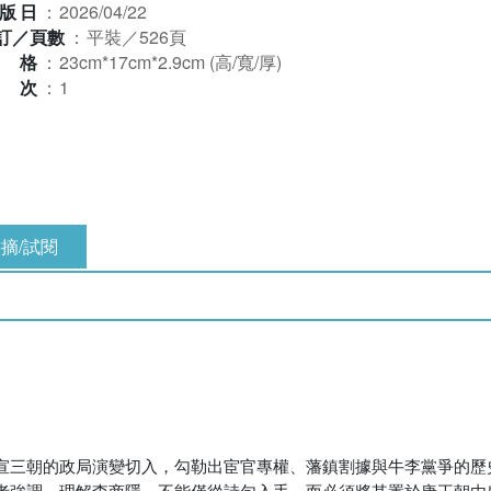
版日
：
2026/04/22
訂／頁數
：
平裝／526頁
規格
：
23cm*17cm*2.9cm (高/寬/厚)
版次
：
1
摘/試閱
宣三朝的政局演變切入，勾勒出宦官專權、藩鎮割據與牛李黨爭的歷
者強調，理解李商隱，不能僅從詩句入手，而必須將其置於唐王朝由