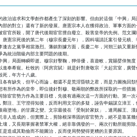
的政治追求和文學創作都產生了深刻的影響。但由於這個「中興」局
內部的對立）還有了新的發展。唐憲宗本人在獲得政治、軍事方面的
被宦官所殺，開了唐代後期宦官擅自廢立、殺害皇帝的先例。范文瀾
。唐憲宗死後的第二年（穆宗長慶元年），因科場請託案引發元稹、
李逢吉之黨爭相當激烈。藩鎮割據方面，長慶二年，河朔三鎮又重新
爭為統治階級內部主要問題的後期。
中興」局面轉瞬即逝。穆宗好擊鞠，狎俳優，喜遊畋，賞賜嬖倖無度
以進奉希寵。杜牧的〈阿房宮賦〉就是針對唐敬宗「大起宮室，廣聲
殺死，年方十八歲。
且各有缺失，但平心而論，都還不是荒淫昏聵之君，而是力圖挽回頹
想有所作為的皇帝，即位後針對穆、敬兩朝的弊政所採取的一些措施
剪除宦官勢力作為主要目標，先後有過兩次這一方面的行動。第一次
，鄭注、王守澄得知後，反而利用文宗的多疑，誣告申錫謀立漳王，
狼藉塗地」的甘露之變。文宗最後在「受制於家奴」，連周赧王、漢
託非人造成的，但實際上，剪除根深蒂固的宦官勢力，絕不是靠某幾
土壤，又長期掌握著禁軍大權，絕非靠偶發的一、兩次行動所能剪除
正是造成其勤儉而不能圖治，反而使局勢變得更糟的主要原因。