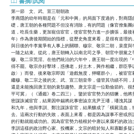
書摘/試閱
第一節 文、武、宣三朝朝政
李商隱的幼年時期是在「元和中興」的局面下度過的，對商隱
礎，唐王朝的各種問題不但沒有消除，有的問題（像官僚集團
道，吃長生藥，更加寵信宦官，使宦官勢力進一步擴張，最後
年）作為唐後期開始的指標，從歷史角度來看，是很有道理的
與日後的牛李黨爭有人事上的關聯。穆宗、敬宗二朝，裴度與
一隨之結束。從此，唐王朝轉入以南北司之爭、朝官中朋黨之
穆、敬二宗荒淫。在他們統治的六年中，唐王朝一度出現的「
得不罷。敬宗亦好擊球，惑佛老，好土木，興作相繼，群臣爭
啟〉）而發。後來敬宗即因「遊戲無度，狎暱群小」，被宦官
繼穆、敬二宗之後的文、武、宣三朝皇帝，儘管其功績不同，
還是未能挽回唐王朝的衰頹趨勢。唐文宗是一位勤儉節約、很
平可冀」（《通鑑》卷二四三）。鑒於宦官勢力的猖獗，他將
密謀誅滅宦官，結果因申錫將此事密諭京兆尹王璠，璠洩其謀
和九年，他與李訓、鄭注謀誅宦官，結果釀成了「橫屍流血，
去。這兩次行動的失敗，表面上來看，都是因為謀事不密或所
的行動就能成功的。因為宦官勢力植根於中唐以來腐朽的政治
李訓這樣的政治野心家、投機家，文宗的暗於知人和寡斷多疑