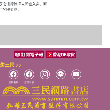
宗之遺德餘澤去民也久矣。而
亡的臨界點。
焦三民 >>
三民書局
三民出版