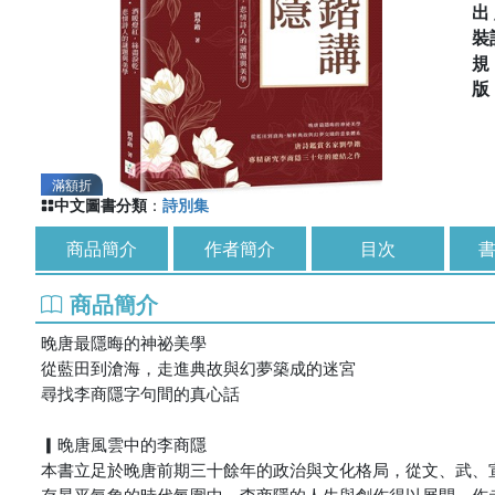
出
裝
滿額折
中文圖書分類
：
詩別集
商品簡介
作者簡介
目次
書
商品簡介
晚唐最隱晦的神祕美學
從藍田到滄海，走進典故與幻夢築成的迷宮
尋找李商隱字句間的真心話
▎晚唐風雲中的李商隱
本書立足於晚唐前期三十餘年的政治與文化格局，從文、武、
存昇平氣象的時代氛圍中，李商隱的人生與創作得以展開。作