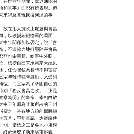
，在位六年期間，擊退回鶻的
治和軍事方面都有所表現。但
未來得及實現恢復河湟的事
，故在用人施政上處處與會昌
錢，以改變錢輕物重的局面，
大中年間卻加以否定，說「會
進，不遺餘力地打壓陷害會昌
鄭亞也由宰相、給事中外貶，
位、標榜自己直承憲宗大統以
休，任命崔鉉為相時不與宦官
宣宗年輕時韜晦裝痴，又受到
地位。而宣宗為了鞏固自己的
時期「務反會昌之政」，正是
察察為明」的皇帝，宰相白敏
大中三年原為吐蕃所占的三州
指標之一是各地方鎮的部將驅
年五月，容州軍亂，逐經略使
削弱。指標之二是各地小規模
，終於爆發了浙東裘甫起義，