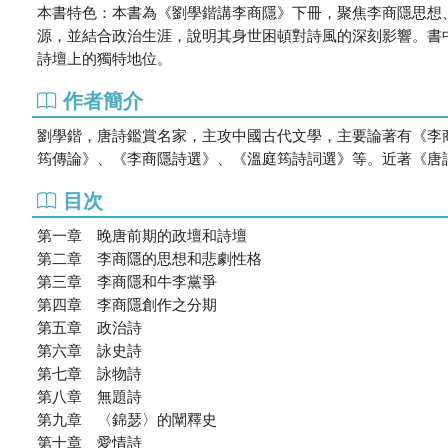
本書特色：本書為《劉學鍇講李商隱》下冊，聚焦李商隱思想
源，並結合政治生涯，說明其身世困頓對詩風的深刻影響。書
詩壇上的獨特地位。
作者簡介
劉學鍇，唐詩鑑賞名家，主攻中國古代文學，主要論著有《李
筠傳論》、《李商隱詩選》、《溫庭筠詩詞選》等。近著《唐
目次
第一章 晚唐前期的政壇和詩壇
第二章 李商隱的思想和悲劇性格
第三章 李商隱和牛李黨爭
第四章 李商隱創作之分期
第五章 政治詩
第六章 詠史詩
第七章 詠物詩
第八章 無題詩
第九章 〈錦瑟〉的闡釋史
第十章 愛情詩