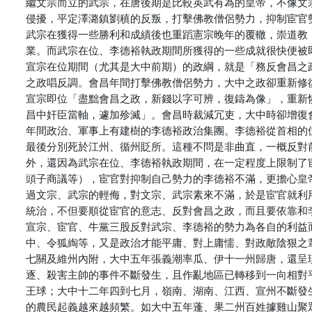
繼文宗而立的武宗，在唐後期是比較英武有為的皇帝，不像文
侵擾，平定澤潞鎮劉稹的反叛，打擊佛教僧侶勢力，抑制宦官
武宗在獲得一些勝利和成績後也重蹈憲宗晚年的覆轍，崇道教
業。而武宗在位、李德裕執政期間所獲得的一些成就很快便被
宣宗在位期間（尤其是大中前期）的政綱，就是「務反會昌之
之政唱反調。會昌年間打擊佛教僧侶勢力，大中之政卻重新修
宣宗即位「盡黜會昌之政，新錢以字可辨，復鑄為像」，重新
昌中奸臣當軸，遽加殄滅」。會昌時裁減冗吏，大中時卻增復
年間政治、軍事上有建樹的李德裕政治集團。李德裕從首相的
最後分別死於江州、循州貶所。這種不問是非曲直，一概反對
外，還因為武宗在位、李德裕執政期間，在一定程度上限制了
頭子商議等），宦官對抑制自己勢力的李德裕不滿，更擔心皇
過文宗、武宗的輕侮，對文宗、武宗素來不滿，於是宦官就利
統治，不但要順從宦官的意志、反對會昌之政，而且要依靠和
宣宗、宦官、牛黨三股反對武宗、李德裕的勢力為各自的利益
中、令狐綯等，又是政治才能平庸、對上庸懦、對政敵陰狠之
七關及維州內附，大中五年張義潮率瓜、伊十一州歸唐，還呈
逐、殺害主帥的事件不斷發生，且作亂地區已轉移到一向相對
王球；大中十二年四到七月，嶺南、湖南、江西、宣州不斷發
的農民起義越來越頻繁。如大中五年蓬、果二州百姓據雞山聚