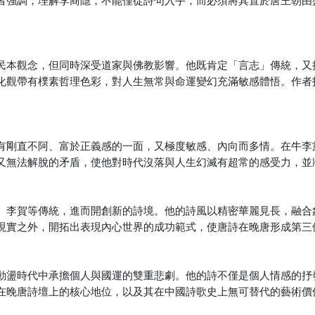
民本觀念，但同時深受道家與佛教影響。他既肯定「言志」傳統，又
化觀帶有樸素哲理色彩，對人生無常與命運變幻充滿敏感體悟。作者
有剛直不阿、富於正義感的一面，又極度敏感、內向而多情。在牛李
又無法解脫的矛盾，使他對時代沒落與人生幻滅有超常的感受力，並
、李賀等傳統，進而開創新的詩境。他的詩風以精密華麗見長，融合
現實之外，開拓出表現內心世界的成功範式，使唐詩在晚唐形成第三
動盪時代中承擔個人與國運的雙重悲劇。他的詩不僅是個人情感的抒
在晚唐詩壇上的核心地位，以及其在中國詩歌史上無可替代的藝術價