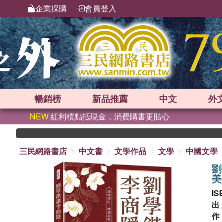
企業採購
會員登入
暢銷榜
新品
推薦
中文
外
NEW
紅利積點抵現金，消費購書更貼心
三民網路書店
中文書
文學作品
文學
中國文學
劉
美
IS
出