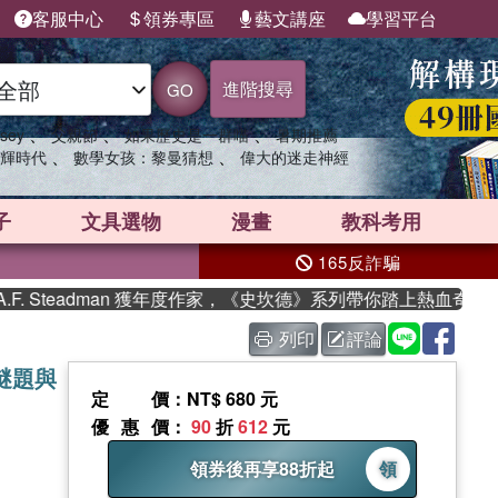
客服中心
領券專區
藝文講座
學習平台
進階搜尋
GO
、
、
、
sey
父親節
如果歷史是一群喵
暑期推薦
、
、
輝時代
數學女孩：黎曼猜想
偉大的迷走神經
子
文具選物
漫畫
教科考用
165反詐騙
eadman 獲年度作家，《史坎德》系列帶你踏上熱血奇幻旅程
列印
評論
謎題與
定價
：NT$ 680 元
優惠價
：
90
折
612
元
領券後再享88折起
領