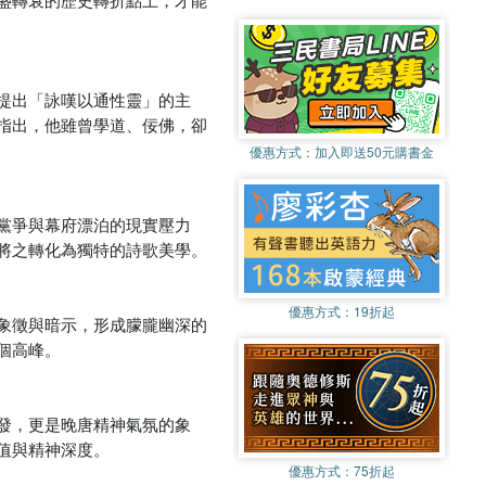
提出「詠嘆以通性靈」的主
指出，他雖曾學道、佞佛，卻
優惠方式：
加入即送50元購書金
黨爭與幕府漂泊的現實壓力
將之轉化為獨特的詩歌美學。
優惠方式：
19折起
象徵與暗示，形成朦朧幽深的
個高峰。
發，更是晚唐精神氣氛的象
值與精神深度。
優惠方式：
75折起