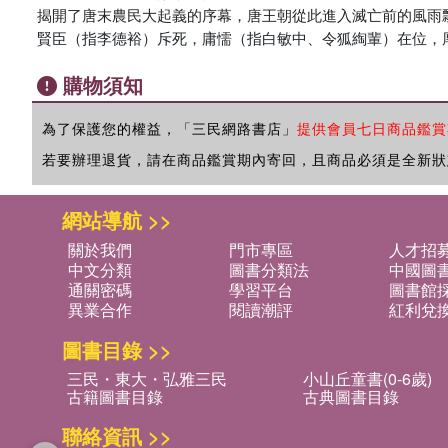
揭開了唐末農民大起義的序幕，唐王朝從此進入滅亡前的風雨
賢臣（指李德裕）斥死，庸懦（指白敏中、令狐綯輩）在位，
購物須知
為了保護您的權益，「三民網路書店」
提供會員七日商品鑑賞
若要辦理退貨，請在商品鑑賞期內寄回，且商品必須是全新狀
網站導航 >>
關於我們
門市專區
人才招
中文分類
圖書分類法
中國圖
通關密碼
學習平台
圖書館採
異業合作
閱讀潮評
紅利兌
圖書目錄 >>
三民・東大・弘雅三民
小山丘童書(0-6歲)
古籍圖書目錄
古典圖書目錄
聯絡資訊 >>