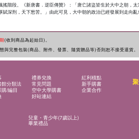
飄搖階段。《新唐書．逆臣傳贊》：「唐亡諸盜皆生於大中之朝，太
厚賦深刑，天下愁苦。」由此可見，大中朝的政治已經發展到走向亂
期
(收到商品為起始日)。
態與完整包裝(商品、附件、發票、隨貨贈品等)否則恕不接受退貨。
募
禮券兌換
紅利積點
聚
書館分類法
常見問題
新手購書
購/編目
空中大學購書
企業合作
換
好站連結
兒童・青少年(7歲以上)
畢業禮品