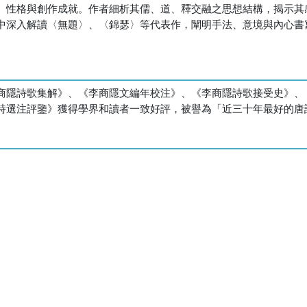
、性格與創作成就。作者細析其儒、道、釋交融之思想結構，揭示其
中深入解讀〈無題〉、〈錦瑟〉等代表作，闡明手法、意境與內心書
商隱詩歌集解》、《李商隱文編年校注》、《李商隱詩歌接受史》、
詩選注評鑒》獲得學界和讀者一致好評，被譽為「近三十年最好的唐