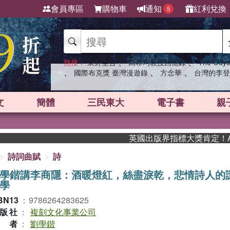
會員專區
購物車
通知
紅利兌換
5
、
、
熱搜：
東野圭吾
高希均教授回憶錄
The Odys
、
、
、
國際布克獎 臺灣漫遊錄
方念華
台灣的李登
文
簡體
三民東大
電子書
親
英國出版界指標大獎肯定！A.F. St
詩詞曲賦
詩
學鍇講李商隱：酒暖燈紅，絲盡淚乾，悲情詩人的
學
BN13
：
9786264283625
版社
：
複刻文化事業公司
作者
：
劉學鍇