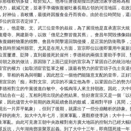
宗那樣軟弱多疑，暗於知人。他專任唐後期傑出的政治家李德裕為相
勢力，裁減冗吏，並著手準備恢復被吐蕃長期占領的河湟地區，在政
，好神仙，喜畋獵，最後終因服食金丹而喪命。由於在位時間短，還
即位的宣宗否定掉了。
政」。他是敬、文、武三位皇帝的叔叔，為了展現他是直承憲宗大統
復廢寺、興建新寺，以致「僧尼之弊皆復其舊」。會昌年間毀佛像鑄
恢復錢輕物重的積弊。會昌年間擊退回鶻侵擾，是正當的防衛戰爭，
會昌時所減州縣官。尤其是在用人方面，宣宗即位以後即重用牛黨新
位置屢遭、貶降，直到最後死於崖州；李德裕的兩個主要助手李回、
前朝之政的做法，原因除了上面已提到的宣宗為了鞏固自己的統治地
宦官的權力（如取消宦官監軍之權，讓最有勢力的宦官頭子仇士良退
帝、宰相的有為與明斷，因此想立一個他們能隨意支配的皇帝。正好
用宣宗的「痴」和對文宗、武宗的不滿立他為帝，以鞏固自己的勢力
李德裕對立的牛黨後進白敏中、令狐綯等人來主持朝政。因此，大中
而結合在一起，互相利用出現的必然結果。恰好唐宣宗又是一個「以
輩，因此儘管大中前期的政局延續會昌的餘威，還相對平靜（其間，
現出一片昇平氣象），但到了後期，就露出了一些分崩離析的跡象。
平靜的南方。如大中九年七月，浙東軍亂，逐觀察使李訥；大中十一
生軍亂。由此可見唐王朝中央政權對南方廣大地區的控制力已經大幅
眾反抗，六年湖南鄧裴聚眾起義。到了大中十三年，即商隱死後一年