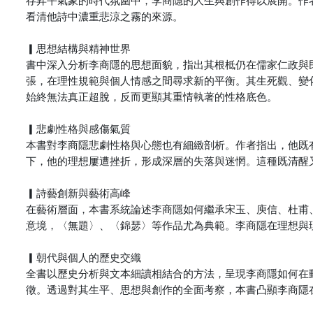
看清他詩中濃重悲涼之霧的來源。
▎思想結構與精神世界
書中深入分析李商隱的思想面貌，指出其根柢仍在儒家仁政與
張，在理性規範與個人情感之間尋求新的平衡。其生死觀、變
始終無法真正超脫，反而更顯其重情執著的性格底色。
▎悲劇性格與感傷氣質
本書對李商隱悲劇性格與心態也有細緻剖析。作者指出，他既
下，他的理想屢遭挫折，形成深層的失落與迷惘。這種既清醒
▎詩藝創新與藝術高峰
在藝術層面，本書系統論述李商隱如何繼承宋玉、庾信、杜甫
意境，〈無題〉、〈錦瑟〉等作品尤為典範。李商隱在理想與
▎朝代與個人的歷史交織
全書以歷史分析與文本細讀相結合的方法，呈現李商隱如何在
徵。透過對其生平、思想與創作的全面考察，本書凸顯李商隱