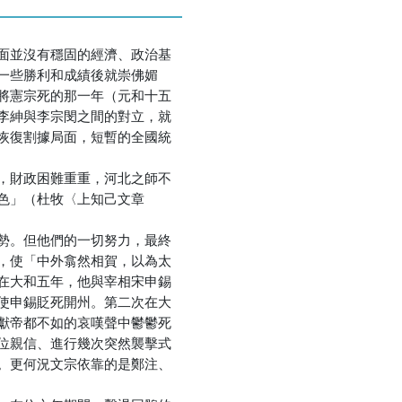
面並沒有穩固的經濟、政治基
一些勝利和成績後就崇佛媚
將憲宗死的那一年（元和十五
李紳與李宗閔之間的對立，就
恢復割據局面，短暫的全國統
，財政困難重重，河北之師不
色」（杜牧〈上知己文章
勢。但他們的一切努力，最終
，使「中外翕然相賀，以為太
在大和五年，他與宰相宋申錫
使申錫貶死開州。第二次在大
獻帝都不如的哀嘆聲中鬱鬱死
位親信、進行幾次突然襲擊式
。更何況文宗依靠的是鄭注、