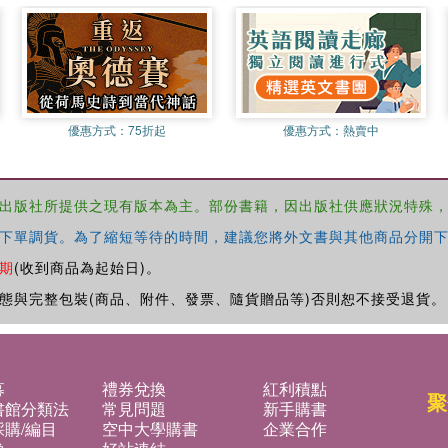
優惠方式：
75折起
優惠方式：
熱賣中
出版社所提供之現有版本為主。部份書籍，因出版社供應狀況特殊
下單調貨。為了縮短等待的時間，建議您將外文書與其他商品分開下
期
(收到商品為起始日)。
態與完整包裝(商品、附件、發票、隨貨贈品等)否則恕不接受退貨。
募
禮券兌換
紅利積點
聚
書館分類法
常見問題
新手購書
購/編目
空中大學購書
企業合作