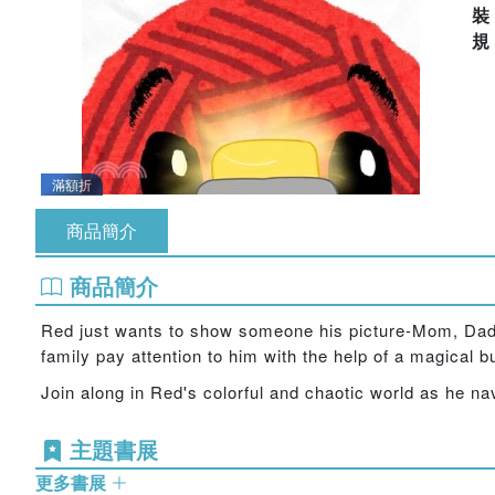
滿額折
商品簡介
商品簡介
Red just wants to show someone his picture-Mom, Dad
family pay attention to him with the help of a magical b
Join along in Red's colorful and chaotic world as he nav
主題書展
更多書展