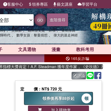
客服中心
領券專區
藝文講座
學習平台
進階搜尋
GO
、
、
、
sey
父親節
如果歷史是一群喵
暑期推薦
、
、
輝時代
數學女孩：黎曼猜想
偉大的迷走神經
子
文具選物
漫畫
教科考用
165反詐騙
大獎肯定！A.F. Steadman 獲年度作家，《史坎德》系列
評論
定價
：NT$ 720 元
領券後再享88折起
領
加入購物車