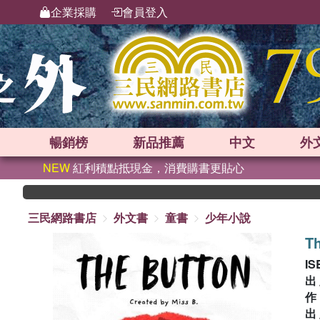
企業採購
會員登入
暢銷榜
新品
推薦
中文
外
NEW
紅利積點抵現金，消費購書更貼心
三民網路書店
外文書
童書
少年小說
Th
IS
出
出