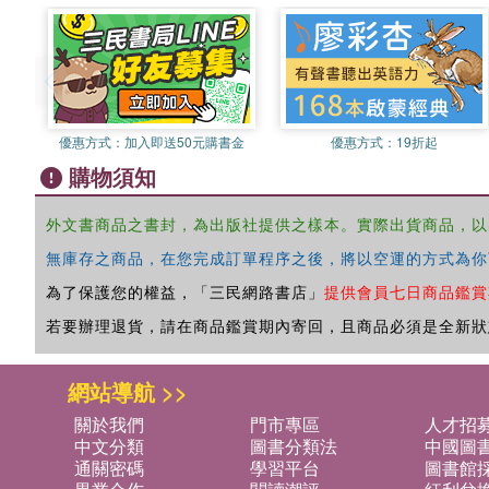
優惠方式：
加入即送50元購書金
優惠方式：
19折起
購物須知
外文書商品之書封，為出版社提供之樣本。實際出貨商品，以
無庫存之商品，在您完成訂單程序之後，將以空運的方式為你
為了保護您的權益，「三民網路書店」
提供會員七日商品鑑賞
若要辦理退貨，請在商品鑑賞期內寄回，且商品必須是全新狀
網站導航 >>
關於我們
門市專區
人才招
中文分類
圖書分類法
中國圖
通關密碼
學習平台
圖書館採