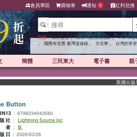
會員專區
購物車
通知
紅利兌換
5
、
、
熱搜：
東野圭吾
高希均教授回憶錄
The Odys
、
、
、
國際布克獎 臺灣漫遊錄
方念華
台灣的李登
文
簡體
三民東大
電子書
親
英國出版界指標
e Button
BN13
：
9798234043580
版社
：
Lightning Source Inc
作者
：
B.
版日
：
2026/03/28