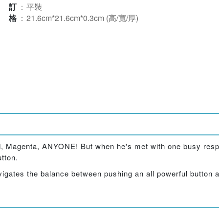
裝訂
：
平裝
規格
：
21.6cm*21.6cm*0.3cm (高/寬/厚)
, Magenta, ANYONE! But when he's met with one busy respon
utton.
igates the balance between pushing an all powerful button and 