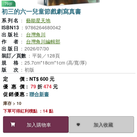
79折
初三的六一兒童節戲劇寫真書
系列名
：
藝能星天地
ISBN13
：
9786264680042
出版社
：
台灣角川
作者
：
台灣角川編輯部
出版日
：
2026/07/30
裝訂／頁數
：
平裝／128頁
規格
：
25.7cm*18cm*1cm (高/寬/厚)
版次
：
初版
定價
：NT$ 600 元
優惠價
：
79
折
474
元
促銷優惠
：
聯合新書
庫存 > 10
下單可得紅利積點 ：14 點
加入收藏
加入購物車