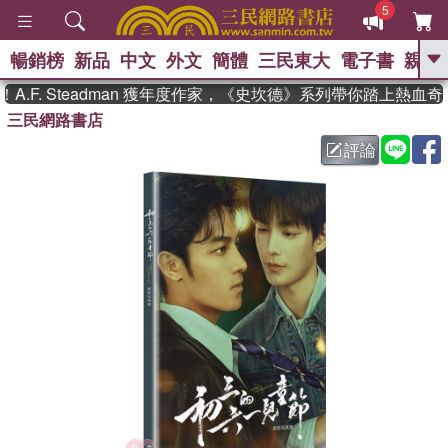
5
暢銷榜
新品
中文
外文
簡體
三民東大
電子書
親子
GO
F. Steadman 獲年度作家，《史坎德》系列帶你踏上熱血奇
三民網路書店
、
熱搜：
東野圭吾
高希均教授回憶錄
、
、
、
The Odyssey
父親節
如果歷
評論
、
、
史是一群喵
暑期推薦
國際布克
、
、
獎 臺灣漫遊錄
方念華
台灣的李
、
、
登輝時代
數學女孩：黎曼猜想
偉大的迷走神經