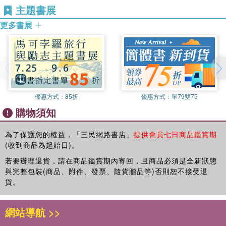
被迫合作到並肩復仇，一個是腹黑深情的金融操盤手，一個是野性
主題書展
溫柔的黑道紅棍，在這座城寨裡，他們在黑白邊緣相愛，能否為對
更多書展
方殺出一條生路？本劇改編自蛇蠍點點作品，何昶希、何衍朝、幸
卓輝、章明伯等人參與演出。
★收錄精選劇照。
★幕後側拍照。
★首刷附贈A3印簽海報1張（尺寸約29.7×42cm，含藝人印刷簽
名，折疊投入，兩款隨機）首刷贈完即無贈品
優惠方式：
85折
優惠方式：
單79雙75
購物須知
為了保護您的權益，「三民網路書店」
提供會員七日商品鑑賞期
(收到商品為起始日)。
若要辦理退貨，請在商品鑑賞期內寄回，且商品必須是全新狀態
與完整包裝(商品、附件、發票、隨貨贈品等)否則恕不接受退
貨。
網站導航 >>