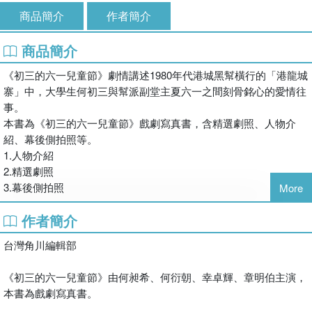
商品簡介
作者簡介
商品簡介
《初三的六一兒童節》劇情講述1980年代港城黑幫橫行的「港龍城
寨」中，大學生何初三與幫派副堂主夏六一之間刻骨銘心的愛情往
事。
本書為《初三的六一兒童節》戲劇寫真書，含精選劇照、人物介
紹、幕後側拍照等。
1.人物介紹
2.精選劇照
3.幕後側拍照
More
作者簡介
港風黑幫耽美劇 大學生與幫派副堂主的愛情往事
何昶希、何衍朝主演 大開本珍藏版戲劇寫真
台灣角川編輯部
80年代的港城港龍城寨，黑幫橫行、警界腐敗。城寨裡唯一的大學
《初三的六一兒童節》由何昶希、何衍朝、幸卓輝、章明伯主演，
生何初三，原本只想奮力讀書、離開這片泥淖，卻因黑幫的計畫，
本書為戲劇寫真書。
被副堂主夏六一強行拉入局中。隨著陰謀與權力暗潮洶湧，兩人從