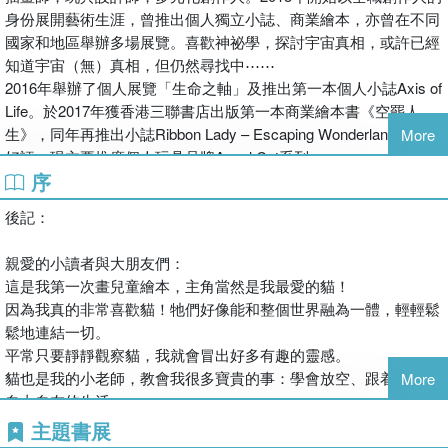
身份展開藝術生涯，曾推出個人獨立小誌、商業繪本，亦曾在不同
國家和地區舉辦多場展覽。喜歡神祕學，探討宇宙真相，或許已經
知道宇宙（無）真相，但仍然尋找中⋯⋯
2016年舉辦了個人展覽「生命之軸」及推出第一本個人小誌Axis of
Life。於2017年獲香港三聯書店出版第一本商業繪本書《空罷人
生》，同年再推出小誌Ribbon Lady – Escaping Wonderland並得到
More
好評。現主要推廣個人玩具品牌Angel Cat系列。
序
後記：
親愛的小讀者與大朋友們：
這是我第一次畫兒童繪本，主角當然是我最愛的貓！
因為我真的非常喜歡貓！牠們好像能和整個世界融為一體，輕輕鬆
鬆地連結一切。
平常只要靜靜觀察貓，我就會冒出好多有趣的靈感。
貓也是我的小老師，教會我很多寶貴的事：學會放空、跟着心走、
More
自由自在的生活。
最神奇的是，貓好像有種無法抗拒的魔力，能瞬間融化每個人的
主題書展
心，讓人忍不住就歡笑起來。