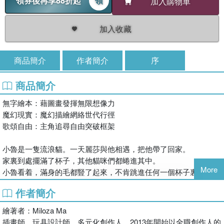
領券後再享88折起
領
加入購物車
加入收藏
商品簡介
作者簡介
序
商品簡介
無字繪本：藉圖畫發揮無限想像力
魔幻現實：魔幻描繪網絡世代行徑
歌頌自由：主角追尋自由突破框架
小魯是一隻流浪貓。一天麗莎與他相遇，把他帶了回家。
家裏到處擺滿了杯子，其他貓咪們都蜷進其中。
More
小魯看着，滿身的毛都豎了起來，不肯跳進任何一個杯子裏⋯⋯
作者簡介
繪著者：Miloza Ma
插畫師，玩具設計師，多元化創作人。2013年開始以全職創作人的