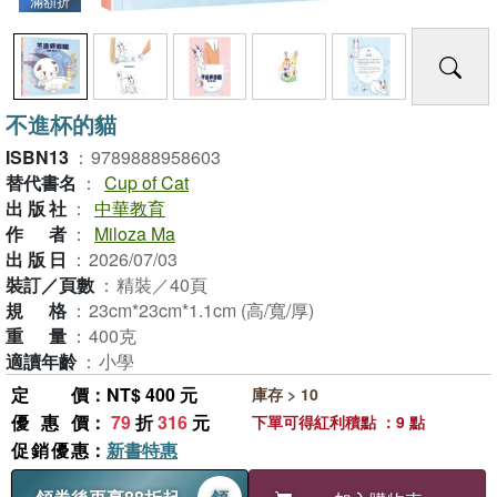
滿額折
不進杯的貓
ISBN13
：
9789888958603
替代書名
：
Cup of Cat
出版社
：
中華教育
作者
：
Miloza Ma
出版日
：
2026/07/03
裝訂／頁數
：
精裝／40頁
規格
：
23cm*23cm*1.1cm (高/寬/厚)
重量
：
400克
適讀年齡
：
小學
定價
：NT$ 400 元
庫存 > 10
優惠價
：
79
折
316
元
下單可得紅利積點 ：9 點
促銷優惠
：
新書特惠