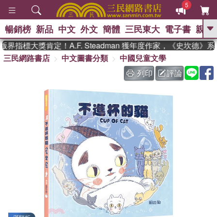
5
暢銷榜
新品
中文
外文
簡體
三民東大
電子書
親子
GO
界指標大獎肯定！A.F. Steadman 獲年度作家，《史坎德》
三民網路書店
中文圖書分類
中國兒童文學
、
、
熱搜：
東野圭吾
The Odyssey
、
、
父親節
如果歷史是一群喵
暑期
列印
評論
、
、
推薦
國際布克獎 臺灣漫遊錄
方
、
、
念華
台灣的李登輝時代
數學女
、
孩：黎曼猜想
偉大的迷走神經