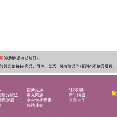
期
(收到商品為起始日)。
態與完整包裝(商品、附件、發票、隨貨贈品等)否則恕不接受退貨。
募
禮券兌換
紅利積點
聚
書館分類法
常見問題
新手購書
購/編目
空中大學購書
企業合作
換
好站連結