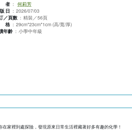
譯者
：
何莉芳
版日
：
2026/07/03
訂／頁數
：
精裝／56頁
規格
：
29cm*23cm*1cm (高/寬/厚)
讀年齡
：
小學中年級
你在家裡到處探險，發現原來日常生活裡藏著好多有趣的化學！