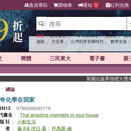
會員專區
購物車
通知
紅利兌換
5
、
、
、
熱搜：
東野圭吾
The Odyssey
父親節
如
、
、
、
遊錄
方念華
台灣的李登輝時代
數學女孩：
文
簡體
三民東大
電子書
親
英國出版界指標大獎肯定！A.
總論
奇化學在我家
BN13
：
9786269293179
代書名
：
That amazing chemistry in your house
版社
：
小鯨生活
作者
：
倫卡& 伊日-著
;
托馬斯-繪