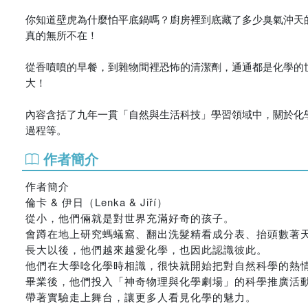
你知道壁虎為什麼怕平底鍋嗎？廚房裡到底藏了多少臭氣沖天
真的無所不在！
從香噴噴的早餐，到雜物間裡恐怖的清潔劑，通通都是化學的
大！
內容含括了九年一貫「自然與生活科技」學習領域中，關於化
過程等。
作者簡介
作者簡介
倫卡 & 伊日（Lenka & Jiří）
從小，他們倆就是對世界充滿好奇的孩子。
會蹲在地上研究螞蟻窩、翻出洗髮精看成分表、抬頭數著
長大以後，他們越來越愛化學，也因此認識彼此。
他們在大學唸化學時相識，很快就開始把對自然科學的熱
畢業後，他們投入「神奇物理與化學劇場」的科學推廣活
帶著實驗走上舞台，讓更多人看見化學的魅力。