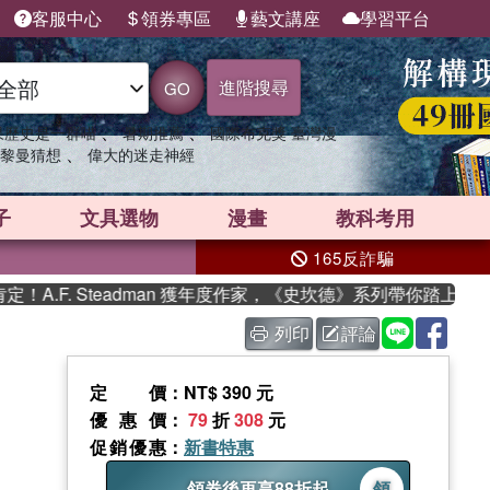
客服中心
領券專區
藝文講座
學習平台
進階搜尋
GO
、
、
果歷史是一群喵
暑期推薦
國際布克獎 臺灣漫
、
黎曼猜想
偉大的迷走神經
子
文具選物
漫畫
教科考用
165反詐騙
F. Steadman 獲年度作家，《史坎德》系列帶你踏上熱血奇幻
列印
評論
定價
：NT$ 390 元
優惠價
：
79
折
308
元
促銷優惠
：
新書特惠
領券後再享88折起
領