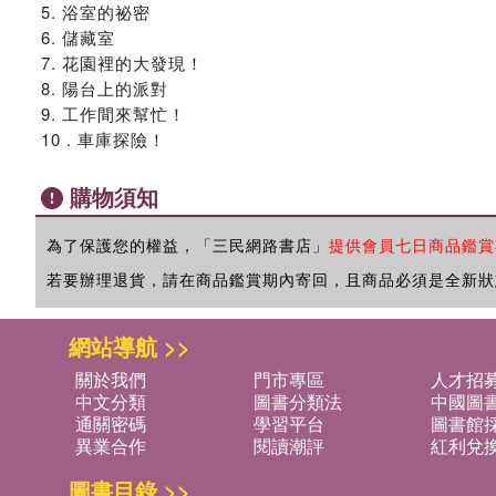
5. 浴室的祕密
6. 儲藏室
7. 花園裡的大發現！
8. 陽台上的派對
9. 工作間來幫忙！
10 . 車庫探險！
購物須知
為了保護您的權益，「三民網路書店」
提供會員七日商品鑑賞
若要辦理退貨，請在商品鑑賞期內寄回，且商品必須是全新狀
網站導航 >>
關於我們
門市專區
人才招
中文分類
圖書分類法
中國圖
通關密碼
學習平台
圖書館採
異業合作
閱讀潮評
紅利兌
圖書目錄 >>