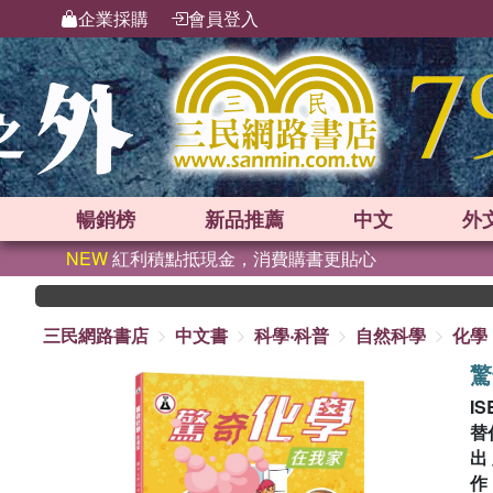
企業採購
會員登入
暢銷榜
新品
推薦
中文
外
NEW
紅利積點抵現金，消費購書更貼心
三民網路書店
中文書
科學‧科普
自然科學
化學
驚
IS
替
出