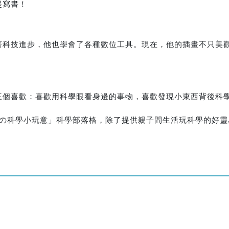
起寫書！
著科技進步，他也學會了各種數位工具。現在，他的插畫不只美
三個喜歡：喜歡用科學眼看身邊的事物，喜歡發現小東西背後科
ngの科學小玩意」科學部落格，除了提供親子間生活玩科學的好