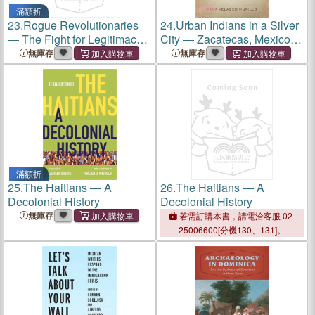
滿額折
23.
Rogue Revolutionaries
24.
Urban Indians in a Silver
― The Fight for Legitimacy
City ― Zacatecas, Mexico,
in the Greater Caribbean
1546-1810
無庫存
無庫存
滿額折
25.
The Haitians ― A
26.
The Haitians ― A
Decolonial History
Decolonial History
無庫存
若需訂購本書，請電洽客服 02-
25006600[分機130、131]。