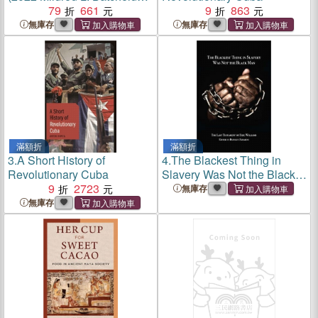
Honor Book)
79
661
9
863
無庫存
無庫存
滿額折
滿額折
3.
A Short History of
4.
The Blackest Thing in
Revolutionary Cuba
Slavery Was Not the Black
9
2723
Man ― The Last Testament
無庫存
of Eric Williams
無庫存