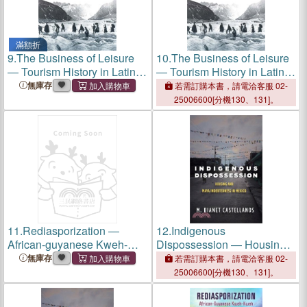
滿額折
9.
The Business of Leisure
10.
The Business of Leisure
― Tourism History in Latin
― Tourism History in Latin
America and the Caribbean
America and the Caribbean
無庫存
若需訂購本書，請電洽客服 02-
25006600[分機130、131]。
11.
Rediasporization ―
12.
Indigenous
African-guyanese Kweh-
Dispossession ― Housing
kweh
and Maya Indebtedness in
無庫存
若需訂購本書，請電洽客服 02-
Mexico
25006600[分機130、131]。