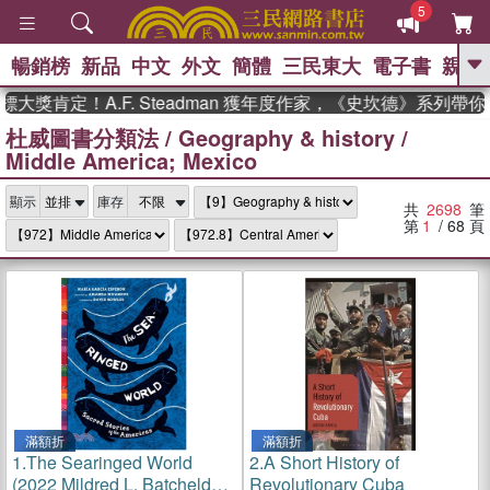
5
暢銷榜
新品
中文
外文
簡體
三民東大
電子書
親子
GO
定！A.F. Steadman 獲年度作家，《史坎德》系列帶你踏上
杜威圖書分類法
/
Geography & history
/
、
熱搜：
東野圭吾
高希均教授回憶錄
Middle America; Mexico
、
、
、
The Odyssey
父親節
如果歷
、
、
史是一群喵
暑期推薦
國際布克
、
、
顯示
庫存
獎 臺灣漫遊錄
方念華
台灣的李
共
2698
筆
、
、
登輝時代
數學女孩：黎曼猜想
第
1
/ 68
頁
偉大的迷走神經
滿額折
滿額折
1.
The Searinged World
2.
A Short History of
(2022 Mildred L. Batchelder
Revolutionary Cuba