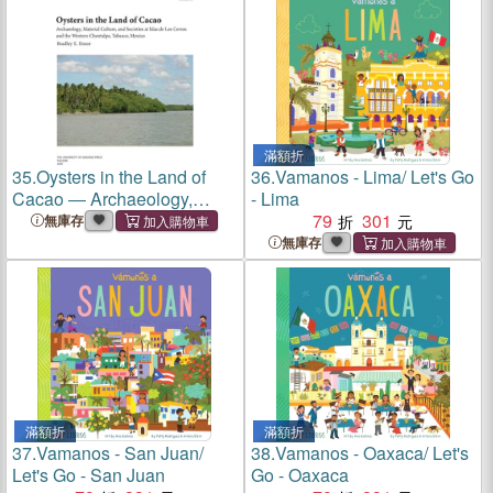
滿額折
35.
Oysters in the Land of
36.
Vamanos - Lima/ Let's Go
Cacao ― Archaeology,
- Lima
Material Culture, and
79
301
無庫存
Societies at Islas De Los
無庫存
Cerros and the Western
Chontalpa, Tabasco, Mexico
滿額折
滿額折
37.
Vamanos - San Juan/
38.
Vamanos - Oaxaca/ Let's
Let's Go - San Juan
Go - Oaxaca