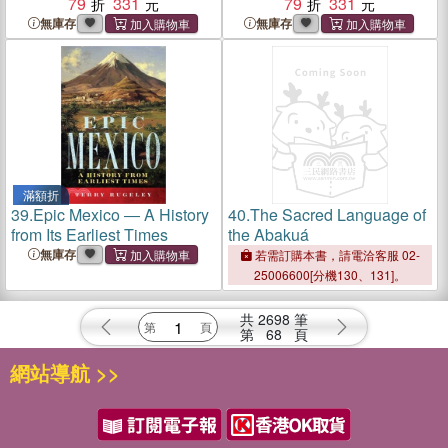
79
331
79
331
無庫存
無庫存
滿額折
39.
Epic Mexico ― A History
40.
The Sacred Language of
from Its Earliest Times
the Abakuá
無庫存
若需訂購本書，請電洽客服 02-
25006600[分機130、131]。
共
2698
筆
第
68
頁
網站導航 >>