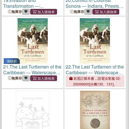
19.
Invasion and
20.
Conflict in Colonial
Transformation ―
Sonora ― Indians, Priests,
Interdisciplinary
and Settlers
無庫存
無庫存
Perspectives on the
Conquest of Mexico
滿額折
21.
The Last Turtlemen of the
22.
The Last Turtlemen of the
Caribbean ― Waterscapes
Caribbean ― Waterscapes
of Labor, Conservation, and
of Labor, Conservation, and
無庫存
若需訂購本書，請電洽客服 02-
Boundary Making
Boundary Making
25006600[分機130、131]。