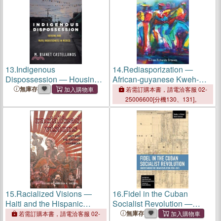
13.
Indigenous
14.
Rediasporization ―
Dispossession ― Housing
African-guyanese Kweh-
and Maya Indebtedness in
kweh
無庫存
若需訂購本書，請電洽客服 02-
Mexico
25006600[分機130、131]。
15.
Racialized Visions ―
16.
Fidel in the Cuban
Haiti and the Hispanic
Socialist Revolution ―
Caribbean
Understanding the Cuban
無庫存
若需訂購本書，請電洽客服 02-