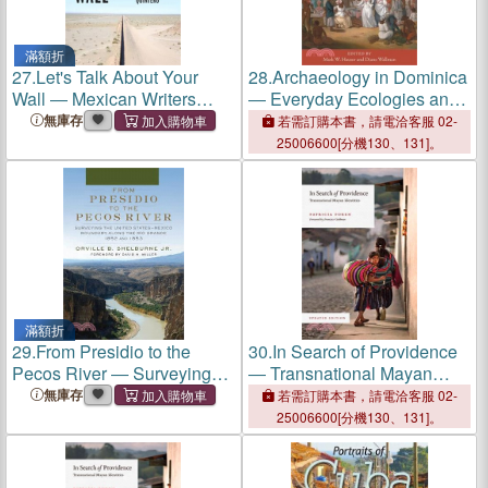
滿額折
27.
Let's Talk About Your
28.
Archaeology in Dominica
Wall ― Mexican Writers
― Everyday Ecologies and
Respond to the Immigration
Economies at Morne Patate
無庫存
若需訂購本書，請電洽客服 02-
Crisis
25006600[分機130、131]。
滿額折
29.
From Presidio to the
30.
In Search of Providence
Pecos River ― Surveying
― Transnational Mayan
the United States–mexico
Identities
無庫存
若需訂購本書，請電洽客服 02-
Boundary Along the Rio
25006600[分機130、131]。
Grande, 1852 and 1853