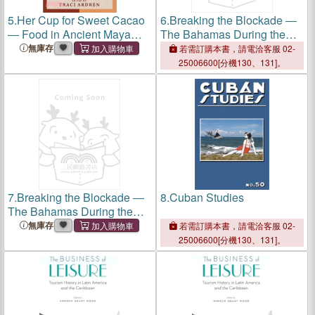
5.
Her Cup for Sweet Cacao
6.
Breaking the Blockade ―
― Food in Ancient Maya
The Bahamas During the
Society
Civil War
無庫存
若需訂購本書，請電洽客服 02-
25006600[分機130、131]。
7.
Breaking the Blockade ―
8.
Cuban Studies
The Bahamas During the
Civil War
無庫存
若需訂購本書，請電洽客服 02-
25006600[分機130、131]。