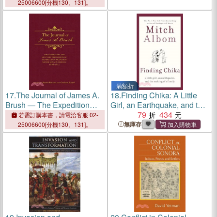
Revolution 1959-1961
25006600[分機130、131]。
滿額折
17.
The Journal of James A.
18.
Finding Chika: A Little
Brush ― The Expedition
Girl, an Earthquake, and the
and Military Operations of
Making of a Family
79
434
若需訂購本書，請電洽客服 02-
General Don Francisco
無庫存
25006600[分機130、131]。
Xavier Mina in Mexico, 1816
–1817