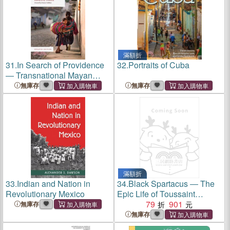
滿額折
31.
In Search of Providence
32.
Portraits of Cuba
― Transnational Mayan
Identities
無庫存
無庫存
滿額折
33.
Indian and Nation in
34.
Black Spartacus ― The
Revolutionary Mexico
Epic Life of Toussaint
Louverture
79
901
無庫存
無庫存