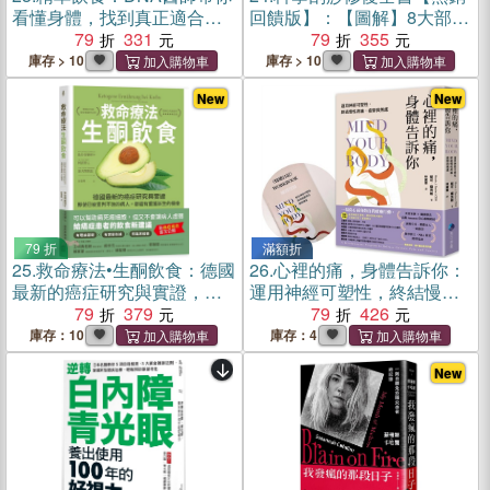
看懂身體，找到真正適合自
回饋版】：【圖解】8大部位
己的吃法
79
331
X 34個對症手法，從痧圖回
79
355
推傷害，讓身體再也不疼痛
庫存 > 10
庫存 > 10
（隨書贈刮痧購物金）
New
New
79 折
滿額折
25.
救命療法•生酮飲食：德國
26.
心裡的痛，身體告訴你：
最新的癌症研究與實證，即
運用神經可塑性，終結慢性
使已被宣判不治的病人，都
79
379
疼痛、疲勞與焦慮【首刷限
79
426
還有重獲新生的機會
量贈品：第一本運用神經可
庫存：10
庫存：4
塑性開發的《情緒日記》練
New
習別冊】