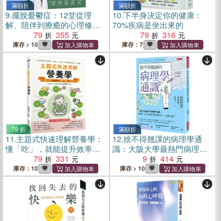
滿額折
滿額折
9.
擺脫憂鬱症：12堂從理
10.
下半身決定你的健康：
解、陪伴到療癒的心理修復
70%疾病是坐出來的
課
79
355
79
316
庫存 > 10
庫存：7
79 折
滿額折
11.
主題式快速理解營養學：
12.
捨不得翹課的病理學通
懂「吃」，就能提升效率、
識：大阪大學最熱門病理學
體力與專注力
79
331
講義，秒懂「為什麼會得這
9
414
種病」，怎麼治癒？
庫存：10
庫存 > 10