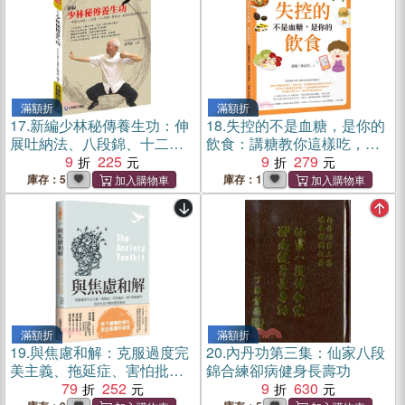
滿額折
滿額折
17.
新編少林秘傳養生功：伸
18.
失控的不是血糖，是你的
展吐納法、八段錦、十二段
飲食：講糖教你這樣吃，血
錦、彈肚功、易筋經與卻病
9
225
糖穩定不飆升
9
279
延年法
庫存：5
庫存：1
滿額折
滿額折
19.
與焦慮和解：克服過度完
20.
內丹功第三集：仙家八段
美主義、拖延症、害怕批
錦合練卻病健身長壽功
評，從自我檢測中找回生活
79
252
9
630