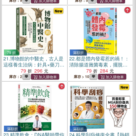
平衡的實用指南
庫存：9
庫存：5
New
79 折
滿額折
21.
博物館的中醫史，古人是
22.
都是體內發霉惹的禍！：
這樣養生治病：針具×藥刀×
清除腸道黴菌毒素，擺脫檢
妝奩×薰爐……從文物中看見
79
296
查不出原因的慢性不適
79
284
中醫藥文化的傳承之火，走
庫存：2
庫存 > 10
進古人的生命智慧
New
滿額折
滿額折
23.
精準飲食：DNA醫師帶你
24.
科學刮痧修復全書【熱銷