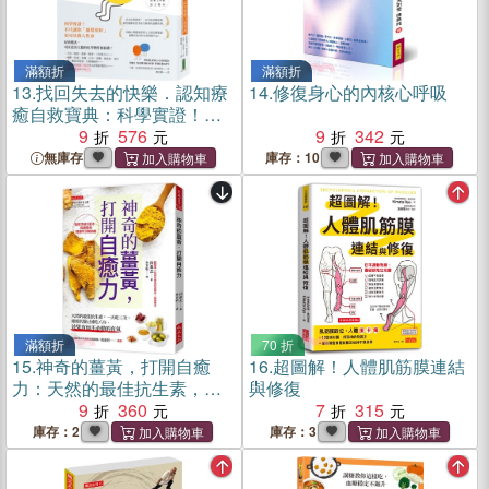
滿額折
滿額折
13.
找回失去的快樂．認知療
14.
修復身心的內核心呼吸
癒自救寶典：科學實證！不
只讓你「感覺更好」，更可
9
576
9
342
以救人性命（暢銷紀念）
無庫存
庫存：10
滿額折
70 折
15.
神奇的薑黃，打開自癒
16.
超圖解！人體肌筋膜連結
力：天然的最佳抗生素，一
與修復
天吃三次，韓國名醫已連吃
9
360
7
315
八年，效果有如不必動的有
庫存：2
庫存：3
氧