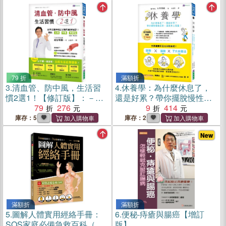
79 折
滿額折
3.
清血管、防中風，生活習
4.
休養學：為什麼休息了，
慣2選1！【修訂版】：－日
還是好累？帶你擺脫慢性疲
本名醫教您預防三高、中
79
276
勞，重啟身心能量！
9
414
風、失智症的健康祕訣！
庫存：5
庫存：2
New
滿額折
滿額折
5.
圖解人體實用經絡手冊：
6.
便秘‧痔瘡與腸癌【增訂
SOS家庭必備急救百科（附
版】