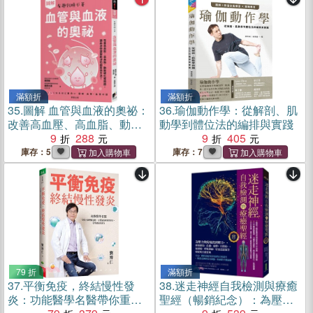
滿額折
滿額折
35.
圖解 血管與血液的奧祕：
36.
瑜伽動作學：從解剖、肌
改善高血壓、高血脂、動脈
動學到體位法的編排與實踐
硬化等問題，讓血液快速變
9
288
9
405
乾淨的超有效方法！
庫存：5
庫存：7
79 折
滿額折
37.
平衡免疫，終結慢性發
38.
迷走神經自我檢測與療癒
炎：功能醫學名醫帶你重新
聖經（暢銷紀念）：為壓力