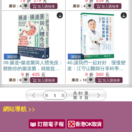
理解過敏、自體免疫與慢性
79
379
與病痛找到解方！修復創
9
539
發炎，校準健康防護力
傷、焦慮、憂鬱、自閉症、
庫存：4
庫存：4
偏頭痛、呼吸障礙、胃食道
逆流等病症的自救寶典
滿額折
滿額折
39.
腸道•腸道菌與人體免疫：
40.
讓我們一起好好．慢慢變
餵飽你的腸道菌，就能提高
老：江守山醫師分享科學抗
免疫力改善身心健康
9
405
老實踐：去除老化細胞、恢
9
360
復端粒長度、增加幹細胞、
庫存：6
庫存 > 10
啟動自噬作用、減少老化毒
物
共
81
筆
第
3
頁
網站導航 >>