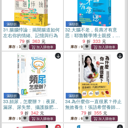
滿額折
滿額折
31.
腸腦悖論：揭開腸道如何
32.
大腦不老，長壽才有意
左右你的情緒、記憶與行為
思：耶魯醫學博士親授，每
79
363
天10分鐘的簡單方法
9
333
庫存：3
庫存：9
滿額折
滿額折
33.
頻尿，怎麼辦？：夜尿、
34.
為什麼你一直很累？停止
漏尿、尿失禁、攝護腺肥
無效養生！張語希營養師的
大、膀胱過動、骨盆底功能
9
342
「精準補位法」，讓當機的
79
355
障礙…排尿困擾問題是有解
代謝自動重啟
庫存：9
庫存：6
的！【2026新裝增訂版】