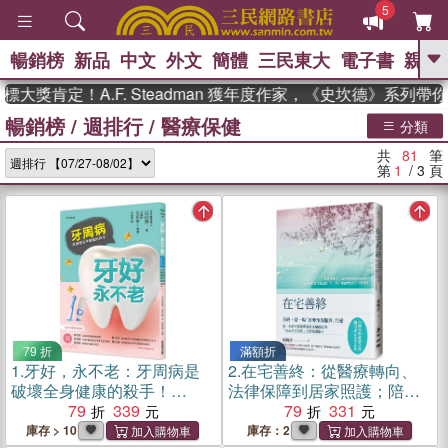
5
暢銷榜
新品
中文
外文
簡體
三民東大
電子書
親子
GO
定！A.F. Steadman 獲年度作家，《史坎德》系列帶你踏上
暢銷榜 / 週排行
/
醫療保健
、
、
熱搜：
東野圭吾
The Odyssey
分類
、
、
父親節
如果歷史是一群喵
暑期
共
81
筆
、
、
推薦
國際布克獎 臺灣漫遊錄
方
第
1
/ 3
頁
、
、
念華
台灣的李登輝時代
數學女
、
孩：黎曼猜想
偉大的迷走神經
79 折
滿額折
1.
牙好，永不老：牙周病是
2.
在宅善終：從醫療轉向、
破壞全身健康的殺手！
法律保障到居家照護；陪你
【2026新裝修訂版】
79
339
看懂身體告別信號，第一本
79
331
不留遺憾的安心行動指南
庫存 > 10
庫存：2