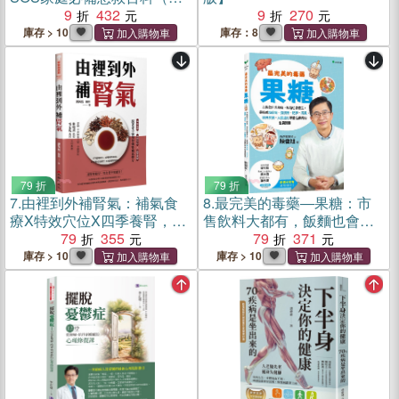
贈經絡穴位圖大開海報）
9
432
9
270
庫存 > 10
庫存：8
79 折
79 折
7.
由裡到外補腎氣：補氣食
8.
最完美的毒藥―果糖：市
療X特效穴位X四季養腎，跟
售飲料大都有，飯麵也會產
著老中醫學習強腎補氣妙方
79
355
生，是造成糖尿病、脂肪
79
371
肝、肥胖、痛風、精神疾
庫存 > 10
庫存 > 10
病、大腦退化等慢性疾病的
重要因素