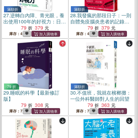
滿額折
滿額折
27.
逆轉白內障、青光眼，養
28.
我發瘋的那段日子：一則
出使用100年的好視力：日本
自體免疫腦炎患者的記錄
名醫教你5項自我檢測、3大
79
379
【熱銷百萬冊紀念版】
79
379
黃金護眼法則，掌握新型眼
庫存：4
庫存：4
疾治療，輕鬆預防眼睛老化
79 折
滿額折
29.
睡眠的科學【最新修訂
30.
不值班，我就在檳榔攤：
版】
一位外科醫師對人生的回望
79
308
79
363
庫存：7
庫存：7