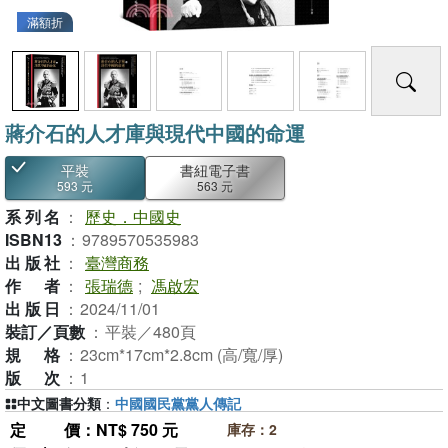
滿額折
蔣介石的人才庫與現代中國的命運
平裝
書紐電子書
593 元
563 元
系列名
：
歷史．中國史
ISBN13
：
9789570535983
出版社
：
臺灣商務
作者
：
張瑞德
;
馮啟宏
出版日
：
2024/11/01
裝訂／頁數
：
平裝／480頁
規格
：
23cm*17cm*2.8cm (高/寬/厚)
版次
：
1
中文圖書分類
：
中國國民黨黨人傳記
定價
：NT$ 750 元
庫存：2