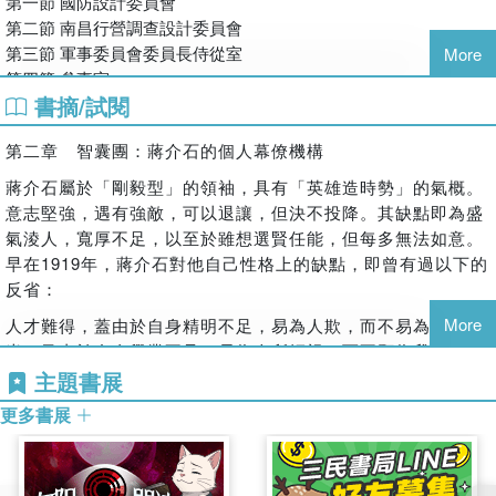
「祕笈」和用人的「祕辛」，很值得一讀。
第一節 國防設計委員會
前為蔣介石最重要的諮詢機構。
——呂芳上/中央研究院近史所兼任研究員
第二節 南昌行營調查設計委員會
1938年蔣介石在陳布雷的建議下設立參事室，1941年蔣又命陳布
第三節 軍事委員會委員長侍從室
More
本書以紮實的史料為基礎，針對蔣介石在人才方面的政策，敘
雷和王寵惠在國防最高委員會內設置國際問題討論會，專門研究戰
第四節 參事室
述他如何建立幕僚機構，如何贊助學人，如何建立幹部訓練的
後國際問題。此二機構出現後，侍從室在外交決策過程中所扮演的
書摘/試閱
三 養士：蔣介石對學人與刊物的贊助
制度，以及如何以「人事資料庫」來管理考核人才。本書內容
角色即大為縮減，無法與其在黨政決策上的重要性相比，不過仍積
第一節 蕭一山：建構「民族革命史觀」的國士
豐富、文筆流暢，加上多角度的分析，使我們對蔣介石的性格
極介入中日秘密外交、韓國獨立運動等活動，並出席重要國際會
第二章 智囊團：蔣介石的個人幕僚機構
第二節《汗血》：文化戰場上的祕密武器
與領導統御，國民黨政權的性質，國共的比較，乃至知識分子
議，協助蔣介石進行「元首外交」。國民政府的決策機構眾多，包
四 訓練：抗戰時期的幹部訓練工作
蔣介石屬於「剛毅型」的領袖，具有「英雄造時勢」的氣概。
的政治參與等課題有進一步的認識。我相信讀者一定和我一
括行政院、國民黨中常會、國防最高委員會等，各自均參與部分的
第一節 從講習所到訓練團
意志堅強，遇有強敵，可以退讓，但決不投降。其缺點即為盛
樣，會在閱讀這一本佳作之中得到許多啟示。
決策制定，而侍從室在其中往往扮演最後「把關者」的角色。例如
第二節 中央訓練委員會與抗戰時期的幹部訓練
氣淩人，寬厚不足，以至於雖想選賢任能，但每多無法如意。
——黃克武/中央研究院近代史研究特聘研究員
在戰前「五五憲草」審查的過程中，貫徹蔣介石的意旨，將內閣制
第三節 蔣介石學校：中央訓練團黨政訓練班
早在1919年，蔣介石對他自己性格上的缺點，即曾有過以下的
的憲草法案轉換為大權集中於總統的憲法草案；又如在年度政府預
本書是一本以「用人」為主軸，探討蔣介石治理國家成敗根源
第四節 戰時國民黨幹部訓練成效的檢討
反省：
算案的審查過程中，協助蔣執行最後把關的工作。
的學術著作。透過本書可以理解蔣介石領導的局限性，以及國
五 建檔：侍三處與國民政府人事資料庫的建立
蔣介石除了利用以上各智囊作為養士的場所，並且利用他個人的
More
人才難得，蓋由於自身精明不足，易為人欺，而不易為我用者
民黨何以失掉政權。
第一節 陳果夫與侍從室第三處的設置
「特別費」，長期資助一些學人和刊物。第三章即以蕭一山和《汗
半。又由於自身學業不足，易為人所輕視，而不願為我樂助者
——劉維開/國立政治大學歷史學系退休教授
第二節 侍三處的組織與運作
血》為例，說明他們在蔣介石長期資助下，雖然均能不負厚愛，在
亦半也。總之，蠻橫輕浮者，易為人所棄。恕和寬厚者，必為
主題書展
第三節 侍三處與黨政高級班學員的遴選
過去美國大使詹森（Y. F. Johnson）對蔣介石的觀察︰『蔣介
建構「民族革命史觀」，增加政權的合法性和壓制左翼聲勢上，產
人所親，吾自常有驕矜暴戾之色，盛氣淩人之勢，而又不能藏
第四節 侍三處人事工作之成效與檢討
更多書展
石目光動人，但對人從不信任，各事親勞，所以沒有朋友。』
生一定的效果，不過從長遠上看，畢竟仍未能扭轉國府在宣傳上的
垢納污，虛心包容，此其人所以不樂為我所用也，以後應事接
六 餘論
本書以史料為基礎，觀察到蔣介石重視制度、重視專業、重視
劣勢，查禁左翼書刊時所使用的粗暴手段，更使國府付出了相當大
物之間，以渾厚寬恕四字，三注意也。
徵引書目
部屬的德行與忠誠，從成敗史觀言，或許蔣介石的學校並沒有
的代價。
人名索引
蔣介石早期權位不穩時，多方尊崇革命元老及前輩。吳稚暉、
達到預期的結果，但從長遠的人才培育而言，仍有其時代意
蔣介石在1938年被推選為國民黨總裁後，開始大量培訓黨內幹部。