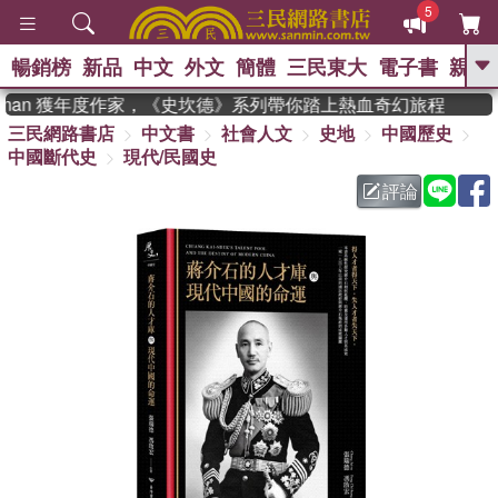
5
暢銷榜
新品
中文
外文
簡體
三民東大
電子書
親子
GO
adman 獲年度作家，《史坎德》系列帶你踏上熱血奇幻旅程
三民網路書店
中文書
社會人文
史地
中國歷史
、
熱搜：
東野圭吾
高希均教授回憶錄
中國斷代史
現代/民國史
、
、
、
The Odyssey
父親節
如果歷
、
、
史是一群喵
暑期推薦
國際布克
評論
、
、
獎 臺灣漫遊錄
方念華
台灣的李
、
、
登輝時代
數學女孩：黎曼猜想
偉大的迷走神經