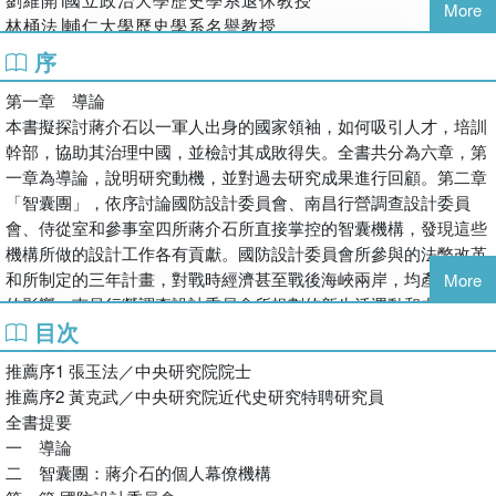
得人才者得天下，失人才者失天下。本書不僅挑戰學界既有的
More
大學教授兼國際暨兩岸事務處處長，現任臺灣崑山科技大學旅
林桶法∣輔仁大學歷史學系名譽教授
幾種研究典範，為民國政治史和學術文化史提供另一種觀察視
遊文化系教授兼民生應用學院院長。主要著作包括專書：《政
江仲淵∣「歷史說書人 History Storyteller」團隊創辦人
角，政商界人士和關心歷史未來走向的一般讀者，也可從書中
序
治大學歷史叢書第一輯：法西斯主義與中國三○年代政治》、
鄭俊德∣閱讀人社群主編
獲得靈感和借鏡。
《戰國策派之研究》及《從講習所到研究院：國民黨的幹部訓
第一章 導論
推薦語
練》及相關論文數十篇。
本書擬探討蔣介石以一軍人出身的國家領袖，如何吸引人才，培訓
張瑞德、馮啟宏二先生近日以《蔣介石的人才庫與現代中國的
幹部，協助其治理中國，並檢討其成敗得失。全書共分為六章，第
命運》書稿見示，讀之大有所獲。有關蔣介石的研究，專書和
一章為導論，說明研究動機，並對過去研究成果進行回顧。第二章
論文不知凡幾，研究蔣介石如何網羅人才、如何訓練人才者，
「智囊團」，依序討論國防設計委員會、南昌行營調查設計委員
前此的研究尚很片面，本書的研究則相當全面。
會、侍從室和參事室四所蔣介石所直接掌控的智囊機構，發現這些
——張玉法／中央研究院院士
機構所做的設計工作各有貢獻。國防設計委員會所參與的法幣改革
和所制定的三年計畫，對戰時經濟甚至戰後海峽兩岸，均產生深遠
More
兩位作者無意為蔣中正是好人還是壞人繼續爭論，而是透過實
的影響；南昌行營調查設計委員會所規劃的新生活運動和中國文化
證研究，探討蔣中正在1931年九一八國難後下野，針對手下沒
目次
學會，對於協助「政治剿共」和「文化剿共」，也發生了一定的作
有幾個可引為臂助的文武人才，力求有以匡正，於是從識拔、
用；侍從室在黨政政策研究方面，對後世影響最大的成果，即為
培養、訓練和考核人才來彌補遺憾。
推薦序1 張玉法／中央研究院院士
1945年國民黨六全大會政綱的研擬。侍從室彙整黨內各派立場各異
——陳永發/中央研究院院士
推薦序2 黃克武／中央研究院近代史研究特聘研究員
的政策意見，整合為大多數人均能接受的政綱，將國民黨的經濟政
政治是一種藝術，說蔣介石會「玩政治」，並非不敬之語。近
全書提要
策，由傾向統制經濟（計畫經濟）轉型為計畫自由經濟，並且嘗試
年有越來越多人對蔣介石的批評有趨好之勢，原因之一是他用
一 導論
建立社會安全體系，對於日後台灣的經濟發展與社會福利建設，產
人有一套。兩位作者是近現代史的方家，道出了蔣介石養士的
二 智囊團：蔣介石的個人幕僚機構
生深遠的影響。在外交方面，侍從室第五組和國防設計委員會在戰