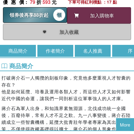
優惠價
：
79
折
593
元
下單可得紅利積點 ：17 點
領券後再享88折起
領
加入購物車
加入收藏
商品簡介
作者簡介
名人推薦
序
商品簡介
打破蔣介石一人獨攬的刻板印象，究竟他多麼重視人才智囊的
存在？
他是如何延攬、培養及運用各類人才，而這些人才又如何影響
近代中國的命運，讓我們一同剖析這位軍事強人的人才庫。
蔣介石為軍人出身，和知識界素無淵源，北伐成功統一全國
後，百廢待舉，常有人才不足之歎。九一八事變後，蔣介石陸
續成立一些智囊機構，延攬大批青壯年學者專家為其出謀獻
More
策，不僅使得政權基礎得以擴大，蔣介石的個人形象也因此有