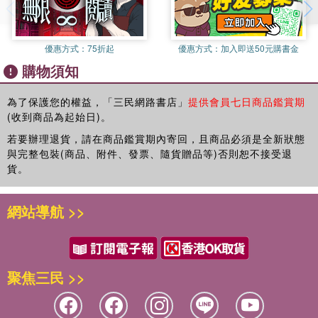
後記
張靜江、李石曾、蔡元培等人，在1920到30年代均與蔣過往甚
義。
而歷經了黃埔訓練到廬山訓練，蔣介石針對黨政軍幹部以中央訓練
好評推薦
密，而對自己同輩的革命黨人和政治人物，如汪精衛、胡漢
——林桶法／輔仁大學歷史學系名譽教授
委員會及中央訓練團為核心，全面開展了史上最大規模的幹部訓
民、廖仲愷、葉楚傖、戴季陶、閻錫山、馮玉祥，蔣都以謙卑
練。本章第四章即探討中央訓練團創辦與發展，特別是有中訓團內
優惠方式：
75折起
優惠方式：
加入即送50元購書金
蔣介石能統治中國近二十年，其智囊團之影響居功至偉。只可
自居。廖早死，葉、戴漸形「老朽」，與汪、胡、閻、馮、
有「蔣介石學校」之稱的「黨政幹部訓練班」，更是本章著墨的重
購物須知
惜成也體制，敗也體制，俯瞰智囊團之興衰，有如暮鼓晨鐘，
李、白諸人，有分有合，有些人雖可共事一時，後來多半分道
點，試探蔣介石是怎樣訓練他的幹部，並進行成效評估與檢討。
教人驚醒。
揚鑣。蔣早期掌握者，多為軍事機關，所用的人主要憑藉保定
本書第五章論述重心則是放在掌管中訓團黨政訓練班畢業學員人事
為了保護您的權益，「三民網路書店」
提供會員七日商品鑑賞期
——江仲淵／「歷史說書人History Storyteller」團隊創辦人
系、士官系，又培養出龐大的黃埔系。文人的親信中，邵元
管理業務的侍從室第三處身上，特別是人才資料庫的建立問題上。
(收到商品為起始日)。
由於時代的複雜因素，讓蔣介石的功過難以一言以蔽之，然而
沖、陳果夫、陳立夫後來在政治、黨務方面有重大影響力。抗
故本章內容，主要是將已經發表的研究成果重新梳理並加添新開於
若要辦理退貨，請在商品鑑賞期內寄回，且商品必須是全新狀態
透過本書，我們可以更深入了解這位時代人物。
戰前他重用黃郛和楊永泰，戰時張群、宋子文、孔祥熙多承擔
的史料，探討侍三處的組織及他們是如何督訓黨政班畢業學員。另
與完整包裝(商品、附件、發票、隨貨贈品等)否則恕不接受退
——鄭俊德／閱讀人社群主編
方面任務。蔣常自歎人才不足，例如1932年6月22日的日記：
外，為了替國家儲備未來棟梁之材，蔣介石決定從黨政班畢業學員
貨。
中挑選成績優良送至「黨政高級訓練班」培訓，此一選訓工作也是
為政在人，餘一人未得，何能為政？嘗欲將左右之人試量之，
由侍三處主導。黨政高級班的訓練內容為何，侍三處如何進行遴
多非政治上人。戴季陶（傳賢）、陳景翰（韓）、余日章三友
網站導航 >>
選，黨內派系的反應如何，均是本章節敘述的重點。
可為敬友，而不能為我畏友；其他如朱騮先（家驊）、蔣雨岩
本書的第六章則指出蔣介石的這些智囊機構，在沒有內憂外患的安
（作賓）、張岳軍（羣）、俞樵峰（飛鵬）皆較有經驗，而不
定環境下（如戰前十年和戰後台灣），尚可發揮各自專長，規劃各
能自動者也；其次朱益之（培德）、朱逸民（紹良）皆消極守
種建國方案，並逐步付諸施行，不過他們一旦進入正式行政體系，
成而已，無勇氣，不能革命矣。其他如賀貴嚴（耀組）、陳立
聚焦三民 >>
表現即未必優異，一般說來，學者從政在文教、外交或是與其所學
夫、葛湛侯（敬恩）皆器小量狹，不足當事也。茲再將新進者
相關的領域，較易有突出的表現，但是在其他的領域，則未必優於
分析之，黨務：陳立夫、張厲生、張道藩、劉健群、羅志希
一般的官僚，主要原因在於歷練的不足和政治手腕的不足。更重要
（家倫）、段錫朋、方覺慧、齊世英、方治、魯滌平、羅貢華