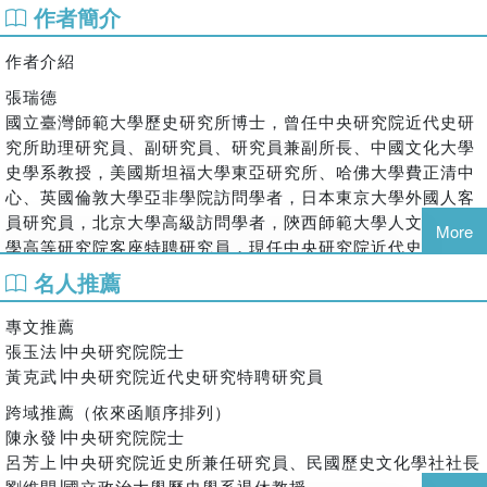
所提升。
作者簡介
由蔣介石直接掌控的這些智囊機構，在沒有內憂外患的安定環
作者介紹
境下，尚可規劃若干建設方案，並逐步付諸施行，但是當這批
具有使命感、較無官僚氣息、重視科學決策、實事求是不重意
張瑞德
識形態的學者專家一旦外放至正式行政體系後，則表現不一。
國立臺灣師範大學歷史研究所博士，曾任中央研究院近代史研
一般說來，在文教、外交或是與其所學相關的領域，較易有突
究所助理研究員、副研究員、研究員兼副所長、中國文化大學
出的表現；如果在其他領域，則表現得未必即優於一般的官
史學系教授，美國斯坦福大學東亞研究所、哈佛大學費正清中
僚，主要原因在於歷練和政治手腕均有所者不足；至於對付中
心、英國倫敦大學亞非學院訪問學者，日本東京大學外國人客
共，則遠非這批學者專家所能勝任。更有進者，這些智囊機構
員研究員，北京大學高級訪問學者，陝西師範大學人文社會科
More
由於為蔣介石所直接掌控，才得以擁有較高的效率和效能，因
學高等研究院客座特聘研究員，現任中央研究院近代史研究所
此其成功經驗並無法複製於一般行政體系，反而破壞了正常體
兼任研究員。主要著作包括專書：《平漢鐵路與華北的經濟發
名人推薦
制的運作，造成黨政機構效率的低落和疏離感，更助長了學而
展（1905—1937）》、《中國近代鐵路事業管理的研究：政
優則仕和過分迷信「科學管理」的風氣，其流弊直至今日仍未
治層面的分析（1876—1937）》、《抗戰時期的國軍人
專文推薦
見稍息。
事》、《無聲的要角：蔣介石的侍從室與戰時中國》、《抗日
張玉法∣中央研究院院士
蔣介石除了設置智囊機構延攬專家學者外，另在黨內設置中央
戰爭與戰時體例》（合著）及論文集《山河動：抗戰時期國民
黃克武∣中央研究院近代史研究特聘研究員
訓練團及各種訓練班隊，在侍從室內設置人事處，專司人才庫
政府的軍隊戰力》。
跨域推薦（依來函順序排列）
的建檔、選訓、考核的分發運用。不過幹部訓練由於缺乏強而
馮啟宏
陳永發∣中央研究院院士
有力的中心思想，成效有限；派系的掣肘，則使得人才庫的功
國立政治大學歷史研究所博士，曾任大仁科技大學副教授兼通
呂芳上∣中央研究院近史所兼任研究員、民國歷史文化學社社長
能未能充分發揮，和國民黨以黨領政的理念大異其趣。
識中心主任、稻江科技暨管理學院副教授兼研發長、大仁科技
劉維開∣國立政治大學歷史學系退休教授