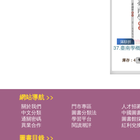
滿額折
37.
臺南學
庫存：4
網站導航 >>
關於我們
門市專區
人才招
中文分類
圖書分類法
中國圖
通關密碼
學習平台
圖書館採
異業合作
閱讀潮評
紅利兌
圖書目錄 >>