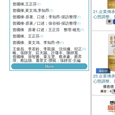
曾國棟,王正芬
(1)
曾國棟,黃文鴻,李知昂
(1)
21.
企業傳
心態調整、
曾國棟-原著、口述；李知昂-採訪整理
(1)
公室，增進
曾國棟-原著／口述；徐谷楨-採訪整理
(1)
業永續的百
曾國棟 原著‧口述；王正芬 整理‧補充
(1)
曾國棟、王正芬
(1)
曾國棟、黃文鴻、李知昂-作
(1)
王俊昌、李若鈴、李凱揚、沈佳姍、邱正
(1)
略、張靜宜、莊天賜、許瓊丰、陳靜寬、
曾國棟、游智勝、葉玉雯、蔡承豪、蔡昇
璋、蔡誌德、蕭景文-撰稿；張靜宜-主編
More
滿額折
25.
企業傳
心態調整、
公室，增進
優惠價
業永續的百
庫存：4