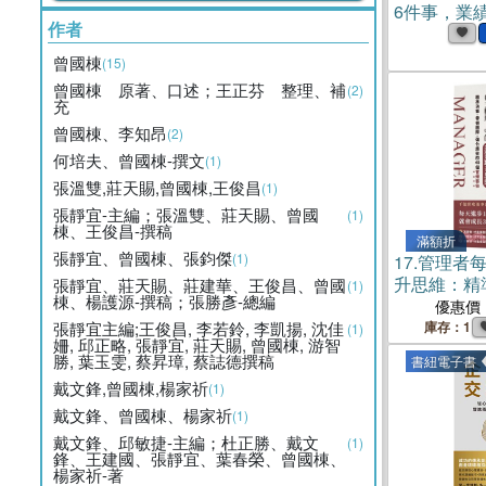
6件事，業
作者
子書)
曾國棟
(15)
曾國棟 原著、口述；王正芬 整理、補
(2)
充
曾國棟、李知昂
(2)
何培夫、曾國棟-撰文
(1)
張溫雙,莊天賜,曾國棟,王俊昌
(1)
張靜宜-主編；張溫雙、莊天賜、曾國
(1)
棟、王俊昌-撰稿
滿額折
張靜宜、曾國棟、張鈞傑
(1)
17.
管理者每
升思維：精
張靜宜、莊天賜、莊建華、王俊昌、曾國
(1)
棟、楊護源-撰稿；張勝彥-總編
隊、強化績
優惠價
張靜宜主編;王俊昌, 李若鈴, 李凱揚, 沈佳
庫存：1
(1)
姍, 邱正略, 張靜宜, 莊天賜, 曾國棟, 游智
勝, 葉玉雯, 蔡昇璋, 蔡誌德撰稿
書紐電子書
戴文鋒,曾國棟,楊家祈
(1)
戴文鋒、曾國棟、楊家祈
(1)
戴文鋒、邱敏捷-主編；杜正勝、戴文
(1)
鋒、王建國、張靜宜、葉春榮、曾國棟、
楊家祈-著