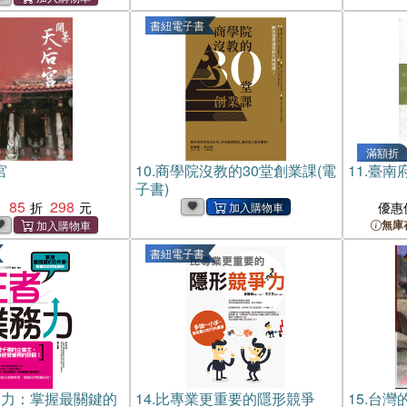
書紐電子書
滿額折
宮
10.
商學院沒教的30堂創業課(電
11.
臺南
子書)
85
298
：
優惠
無庫
書紐電子書
務力：掌握最關鍵的
14.
比專業更重要的隱形競爭
15.
台灣