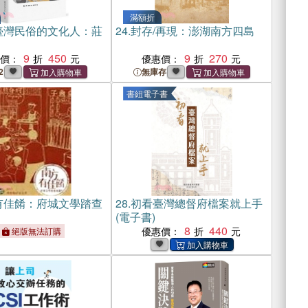
滿額折
臺灣民俗的文化人：莊
24.
封存/再現：澎湖南方四島
9
450
9
270
惠價：
優惠價：
2
無庫存
書紐電子書
有佳餚：府城文學踏查
28.
初看臺灣總督府檔案就上手
(電子書)
8
440
優惠價：
絕版無法訂購