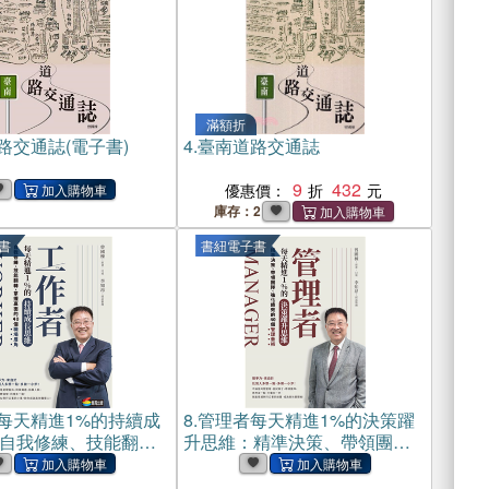
滿額折
路交通誌(電子書)
4.
臺南道路交通誌
9
432
優惠價：
庫存：2
書
書紐電子書
每天精進1%的持續成
8.
管理者每天精進1%的決策躍
自我修練、技能翻
升思維：精準決策、帶領團
贏面的40個職場眉角
隊、強化績效的40個管理藝術
(電子書)