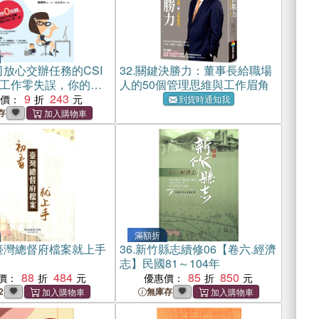
放心交辦任務的CSI
32.
關鍵決勝力：董事長給職場
工作零失誤，你的升
人的50個管理思維與工作眉角
遠比別人早一步
9
243
惠價：
到貨時通知我
存
滿額折
臺灣總督府檔案就上手
36.
新竹縣志續修06【卷六.經濟
志】民國81～104年
88
484
85
850
價：
優惠價：
2
無庫存