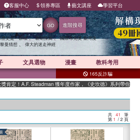
客服中心
領券專區
藝文講座
學習平台
進階搜尋
GO
、
、
果歷史是一群喵
暑期推薦
國際布克獎 臺灣漫
、
黎曼猜想
偉大的迷走神經
子
文具選物
漫畫
教科考用
165反詐騙
F. Steadman 獲年度作家，《史坎德》系列帶你踏上熱血奇幻
共
41
筆
第
1
/ 2
頁
書