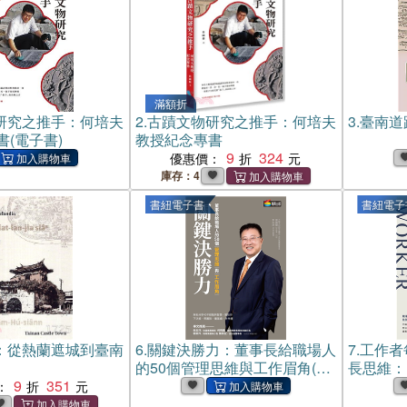
滿額折
研究之推手：何培夫
2.
古蹟文物研究之推手：何培夫
3.
臺南道
(電子書)
教授紀念專書
9
324
優惠價：
庫存：4
書紐電子書
書紐電子
：從熱蘭遮城到臺南
6.
關鍵決勝力：董事長給職場人
7.
工作者
的50個管理思維與工作眉角(電
長思維：
9
351
子書)
轉、掌握
：
(電子書)