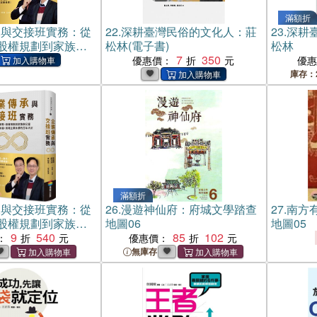
滿額折
承與交接班實務：從
22.
深耕臺灣民俗的文化人：莊
23.
深耕
股權規劃到家族辦
松林(電子書)
松林
兩代和諧，實現企
7
350
優惠價：
優
年大計(電子書)
庫存：
滿額折
承與交接班實務：從
26.
漫遊神仙府：府城文學踏查
27.
南方
股權規劃到家族辦
地圖06
地圖05
兩代和諧，實現企
9
540
85
102
：
優惠價：
年大計
無庫存