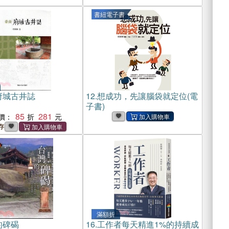
書紐電子書
府城古井誌
12.
想成功，先讓腦袋就定位(電
子書)
85
281
價：
存
滿額折
的碑碣
16.
工作者每天精進1%的持續成