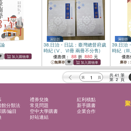
滿額折
滿額折
概論
38.
日治・日誌：臺灣總督府歲
39.
日治
時紀 (Ⅴ、Ⅵ冊 兩冊不分售)
時紀（II
88
880
優惠價：
優惠
無庫存
庫存：
共
41
筆
第
2
頁
募
禮券兌換
紅利積點
聚
書館分類法
常見問題
新手購書
購/編目
空中大學購書
企業合作
換
好站連結