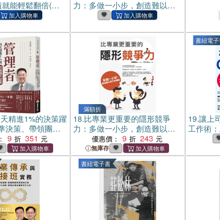
績就能輕鬆翻倍(電
力：多做一小步，創造難以取
代的價值(電子書)
書紐電子
滿額折
天精進1%的決策躍
18.
比專業更重要的隱形競爭
19.
讓上司
準決策、帶領團
力：多做一小步，創造難以取
工作術：
效的40個管理藝術
9
351
代的價值
9
243
官加薪永
：
優惠價：
書)
無庫存
書紐電子書