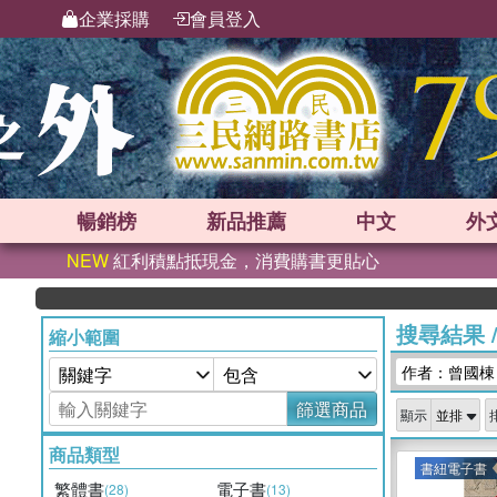
企業採購
會員登入
暢銷榜
新品
推薦
中文
外
NEW
紅利積點抵現金，消費購書更貼心
搜尋結果
縮小範圍
作者：曾國棟
篩選商品
顯示
商品類型
書紐電子書
繁體書
電子書
(28)
(13)