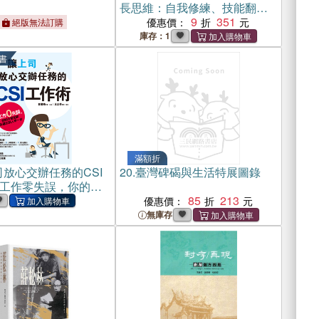
長思維：自我修練、技能翻
轉、掌握贏面的40個職場眉角
9
351
優惠價：
絕版無法訂購
庫存：1
書
滿額折
放心交辦任務的CSI
20.
臺灣碑碣與生活特展圖錄
工作零失誤，你的升
遠比別人早一步(電子
85
213
優惠價：
無庫存