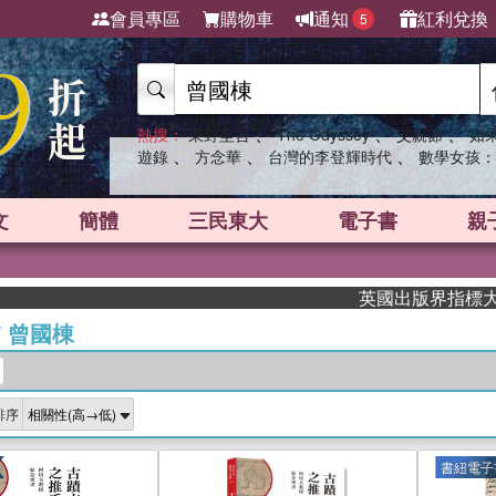
會員專區
購物車
通知
紅利兌換
5
、
、
、
熱搜：
東野圭吾
The Odyssey
父親節
如
、
、
、
遊錄
方念華
台灣的李登輝時代
數學女孩：
文
簡體
三民東大
電子書
親
英國出版界指標大獎肯定！A.
/
曾國棟
排序
書紐電子