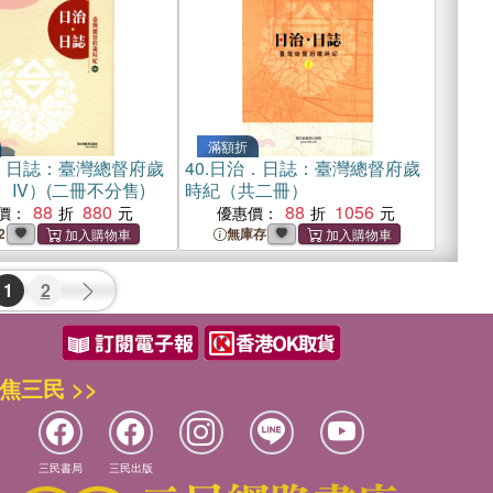
滿額折
・日誌：臺灣總督府歲
40.
日治．日誌：臺灣總督府歲
I、IV）(二冊不分售)
時紀（共二冊）
88
880
88
1056
價：
優惠價：
2
無庫存
1
2
焦三民 >>
三民書局
三民出版