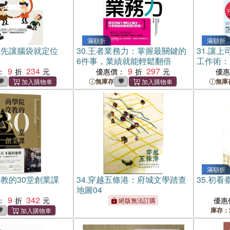
滿額折
滿額折
，先讓腦袋就定位
30.
王者業務力：掌握最關鍵的
31.
讓上司
6件事，業績就能輕鬆翻倍
工作術：
9
234
9
297
官加薪永
：
優惠價：
優
無庫存
無庫
滿額折
教的30堂創業課
34.
穿越五條港：府城文學踏查
35.
初看
地圖04
9
342
：
優惠
絕版無法訂購
庫存：