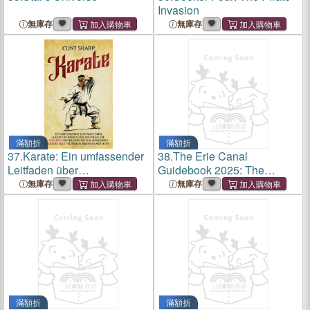
Invasion
無庫存
無庫存
滿額折
滿額折
37.
Karate: Ein umfassender
38.
The Erie Canal
Leitfaden über
Guidebook 2025: The
Karatetechniken für
Ultimate Companion for
無庫存
無庫存
Anfänger, die von den
Cruising, Cycling, and
Grundlagen bis zum
Discovering the Erie Canal
schwarzen Gürtel alle
Techniken erlernen möchten
滿額折
滿額折