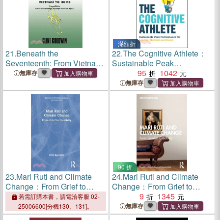
滿額折
21.
Beneath the
22.
The Cognitive Athlete：
Seventeenth: From Vietnam
Sustainable Peak
to Home
Performance for Leaders,
95
1042
無庫存
Thinkers and Doers
無庫存
90 折
23.
Mari Ruti and Climate
24.
Mari Ruti and Climate
Change：From Grief to
Change：From Grief to
Creativity
Creativity
9
1345
若需訂購本書，請電洽客服 02-
無庫存
25006600[分機130、131]。