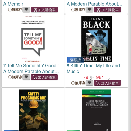
A Memoir
A Modern Parable About
Overcoming Negativity
無庫存
無庫存
滿額折
7.
Tell Me Somethin' Good!:
8.
Killin' Time: My Life and
A Modern Parable About
Music
Overcoming Negativity
79
961
無庫存
無庫存