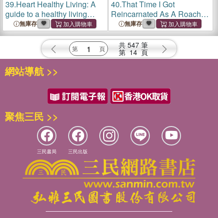
39.
Heart Healthy Living: A
40.
That Time I Got
guide to a healthy living
Reincarnated As A Roach In
lifestyle before and after a
My Baby Mama House
無庫存
無庫存
cardiac event
共
547
筆
第
14
頁
網站導航 >>
聚焦三民 >>
三民書局
三民出版