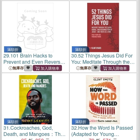
Encouraging Acceptance of
Differences or Additional
Needs
滿額折
滿額折
29.
101 Brain Hacks to
30.
52 Things Jesus Did For
Prevent and Even Reverse
You: Meditate Through the
Dementia (Including
Death, Burial, and
無庫存
無庫存
Alzheimer's)
Resurrection of Jesus - One
Truth at a Time
滿額折
滿額折
31.
Cockroaches, God,
32.
How the Word Is Passed
Death, and Mangoes：The
(Adapted for Young