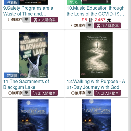
滿額折
95 折
9.
Safety Programs are a
10.
Music Education through
Waste of Time and
the Lens of the COVID-19
Resources: A No Nonsense
Pandemic：Crisis and
95
3457
無庫存
Approach to Incident
Crossroads
無庫存
Prevention
滿額折
11.
The Sacraments of
12.
Walking with Purpose - A
Blackgum Lake
21-Day Journey with God
無庫存
無庫存