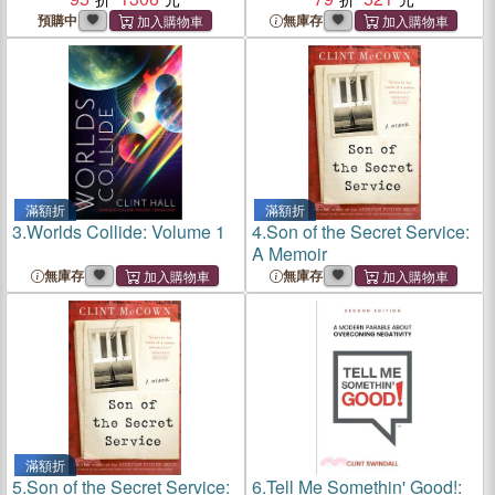
Mayhem 1976 - 2006
預購中
無庫存
滿額折
滿額折
3.
Worlds Collide: Volume 1
4.
Son of the Secret Service:
A Memoir
無庫存
無庫存
滿額折
5.
Son of the Secret Service:
6.
Tell Me Somethin' Good!: