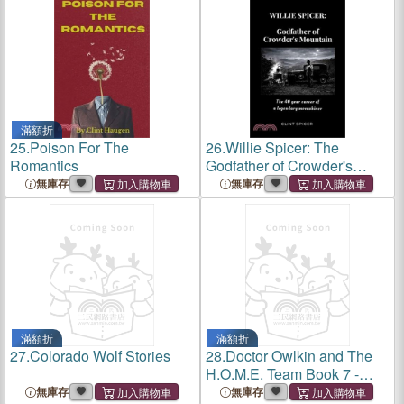
滿額折
25.
Poison For The
26.
Willie Spicer: The
Romantics
Godfather of Crowder's
Mountain: The 40 year
無庫存
無庫存
career of a legendary
moonshiner
滿額折
滿額折
27.
Colorado Wolf Stories
28.
Doctor Owlkin and The
H.O.M.E. Team Book 7 -
Arby, the Painted Wolf:
無庫存
無庫存