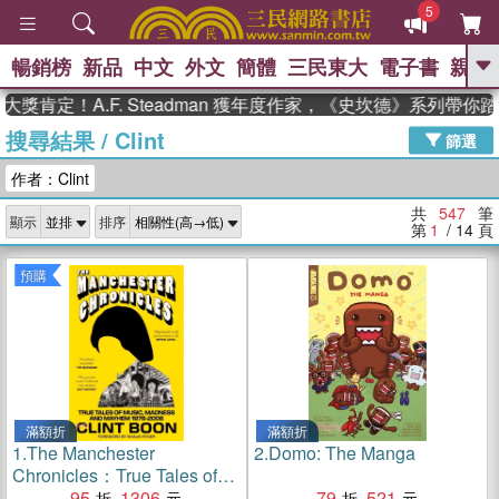
5
暢銷榜
新品
中文
外文
簡體
三民東大
電子書
親子
GO
！A.F. Steadman 獲年度作家，《史坎德》系列帶你踏上熱
搜尋結果
/
Clint
、
熱搜：
東野圭吾
高希均教授回憶錄
篩選
、
、
、
The Odyssey
父親節
如果歷
作者：Clint
、
、
史是一群喵
暑期推薦
國際布克
、
、
獎 臺灣漫遊錄
方念華
台灣的李
共
547
筆
顯示
排序
、
、
登輝時代
數學女孩：黎曼猜想
第
1
/ 14
頁
偉大的迷走神經
預購
滿額折
滿額折
1.
The Manchester
2.
Domo: The Manga
Chronicles：True Tales of
Music, Madness and
95
1306
79
521