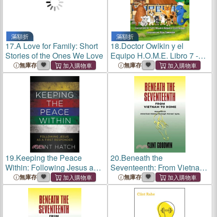
滿額折
滿額折
17.
A Love for Family: Short
18.
Doctor Owlkin y el
Stories of the Ones We Love
Equipo H.O.M.E. Libro 7 -
Arby, el Lobo Pintado:
無庫存
無庫存
Formentando la Aceptacion
de Diferencias o
Necesidades Adicionales
19.
Keeping the Peace
20.
Beneath the
Within: Following Jesus as a
Seventeenth: From Vietnam
First Responder
to Home
無庫存
無庫存