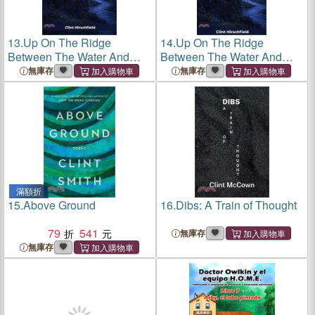
13.
Up On The Ridge
14.
Up On The Ridge
Between The Water And
Between The Water And
The Moon
The Moon
無庫存
無庫存
滿額折
15.
Above Ground
16.
Dibs: A Train of Thought
79
541
無庫存
無庫存