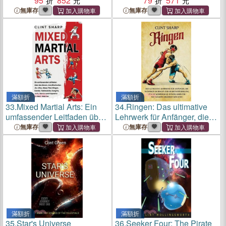
True Story of Bikonzi Moise
95
852
Readers): Remembering
79
571
Slavery and How It Shaped
無庫存
無庫存
America
滿額折
滿額折
33.
Mixed Martial Arts: Ein
34.
Ringen: Das ultimative
umfassender Leitfaden über
Lehrwerk für Anfänger, die
das Boxen, brasilianisches
Techniken im Ringen zur
無庫存
無庫存
Jiu-Jitsu, Muay Thai,
Selbstverteidigung, für die
Ringen, Karate, Taekwondo,
körperliche Fitness oder für
Kung Fu, Judo, Sambo un
Wettkämpfe erlernen
滿額折
滿額折
35.
Star's Universe
36.
Seeker Four: The Pirate