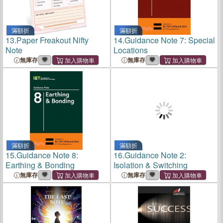
滿額折
滿額折
13.
Paper Freakout Nifty
14.
Guidance Note 7: Special
Note
Locations
無庫存
無庫存
滿額折
滿額折
15.
Guidance Note 8:
16.
Guidance Note 2:
Earthing & Bonding
Isolation & Switching
無庫存
無庫存