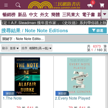
5
暢銷榜
新品
中文
外文
簡體
三民東大
電子書
親子
GO
F. Steadman 獲年度作家，《史坎德》系列帶你踏上熱血奇幻
搜尋結果
/
Note Note Editions
、
熱搜：
東野圭吾
高希均教授回憶錄
篩選
、
、
、
The Odyssey
父親節
如果歷
關鍵字：Note Note Editio...
、
、
史是一群喵
暑期推薦
國際布克
、
、
獎 臺灣漫遊錄
方念華
台灣的李
共
6373
筆
顯示
排序
、
、
登輝時代
數學女孩：黎曼猜想
第
1
/ 160
頁
偉大的迷走神經
滿額折
滿額折
1.
The Note
2.
Every Note Played
79
541
79
541