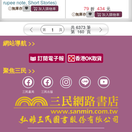
rupee note, Short Stories)
79
434
無庫存
無庫存
共
6373
筆
第
160
頁
網站導航 >>
聚焦三民 >>
三民書局
三民出版