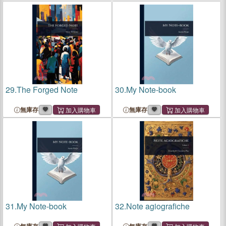
29.
The Forged Note
30.
My Note-book
無庫存
無庫存
31.
My Note-book
32.
Note agiografiche