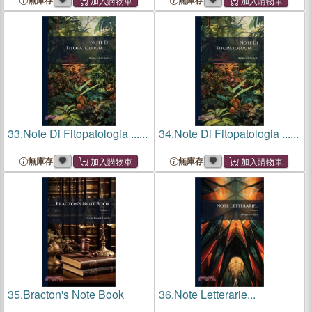
無庫存
無庫存
33.
Note Di Fitopatologia ......
34.
Note Di Fitopatologia ......
無庫存
無庫存
35.
Bracton's Note Book
36.
Note Letterarie...