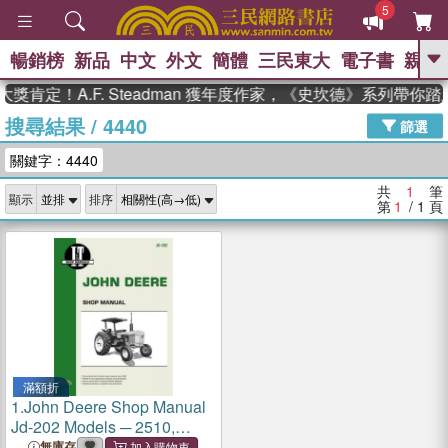
5
暢銷榜
新品
中文
外文
簡體
三民東大
電子書
親子
GO
獎肯定！A.F. Steadman 獲年度作家，《史坎德》系列帶你
搜尋結果
/
4440
、
熱搜：
東野圭吾
高希均教授回憶錄
篩選
、
、
、
The Odyssey
父親節
花開錦
關鍵字：4440
、
、
、
繡
暑期推薦
方念華
台灣的
、
李登輝時代
數學女孩：黎曼猜想
共
1
筆
顯示
排序
、
、
偉大的迷走神經
如果歷史是一
第
1
/ 1
頁
、
群喵
臺灣漫遊錄
滿額折
1.
John Deere Shop Manual
Jd-202 Models ─ 2510,
2520, 2040, 2240, 2440,
無庫存