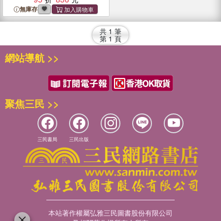
無庫存
共
1
筆
第
1
頁
網站導航 >>
聚焦三民 >>
三民書局
三民出版
本站著作權屬弘雅三民圖書股份有限公司