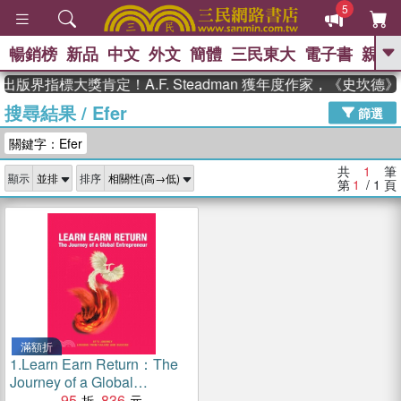
5
暢銷榜
新品
中文
外文
簡體
三民東大
電子書
親子
GO
出版界指標大獎肯定！A.F. Steadman 獲年度作家，《史坎
搜尋結果
/
Efer
、
熱搜：
東野圭吾
高希均教授回憶錄
篩選
、
、
、
The Odyssey
父親節
如果歷
關鍵字：Efer
、
、
史是一群喵
暑期推薦
國際布克
、
、
獎 臺灣漫遊錄
方念華
台灣的李
共
1
筆
顯示
排序
、
、
登輝時代
數學女孩：黎曼猜想
第
1
/ 1
頁
偉大的迷走神經
滿額折
1.
Learn Earn Return：The
Journey of a Global
Entrepreneur
95
836