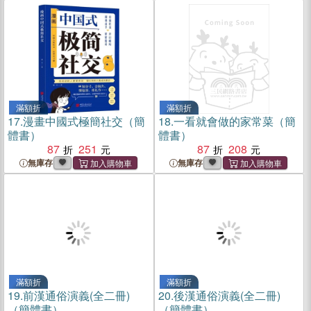
滿額折
滿額折
17.
漫畫中國式極簡社交（簡
18.
一看就會做的家常菜（簡
體書）
體書）
87
251
87
208
無庫存
無庫存
滿額折
滿額折
19.
前漢通俗演義(全二冊)
20.
後漢通俗演義(全二冊)
（簡體書）
（簡體書）