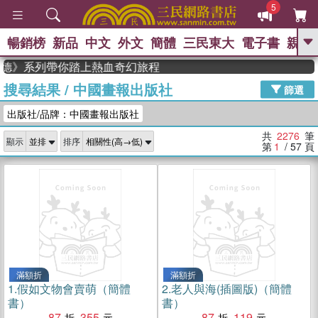
5
暢銷榜
新品
中文
外文
簡體
三民東大
電子書
親子
GO
德》系列帶你踏上熱血奇幻旅程
搜尋結果
/
中國畫報出版社
、
熱搜：
東野圭吾
高希均教授回憶錄
篩選
、
、
、
The Odyssey
父親節
花開錦
出版社/品牌：中國畫報出版社
、
、
、
繡
暑期推薦
方念華
台灣的
、
李登輝時代
數學女孩：黎曼猜想
共
2276
筆
顯示
排序
、
、
偉大的迷走神經
如果歷史是一
第
1
/ 57
頁
、
群喵
臺灣漫遊錄
滿額折
滿額折
1.
假如文物會賣萌（簡體
2.
老人與海(插圖版)（簡體
書）
書）
87
355
87
119