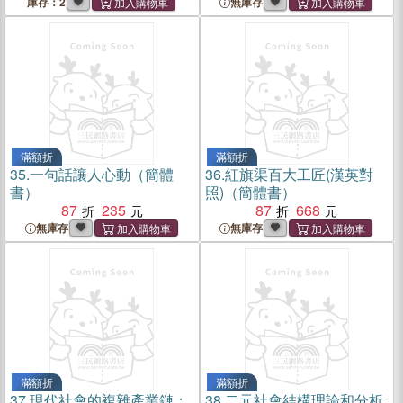
庫存：2
無庫存
滿額折
滿額折
35.
一句話讓人心動（簡體
36.
紅旗渠百大工匠(漢英對
書）
照)（簡體書）
87
235
87
668
無庫存
無庫存
滿額折
滿額折
37.
現代社會的複雜產業鏈：
38.
二元社會結構理論和分析