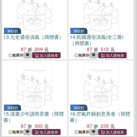
滿額折
滿額折
13.
元史通俗演義（簡體書）
14.
民國通俗演義(全三冊)
（簡體書）
87
209
87
512
無庫存
無庫存
滿額折
滿額折
15.
漫畫少年讀商君書（簡體
16.
空氣炸鍋創意美食（簡體
書）
書）
87
360
87
235
無庫存
無庫存