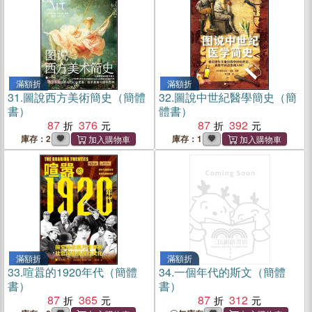
滿額折
滿額折
31.
圖說西方美術簡史（簡體
32.
圖說中世紀醫學簡史（簡
書）
體書）
87
376
87
392
庫存：2
庫存：1
滿額折
滿額折
33.
喧囂的1920年代（簡體
34.
一個年代的斯文（簡體
書）
書）
87
365
87
312