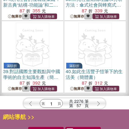
新古典“結構-功能論”和二元
方法：傘式社會與蜂窩式社
社會結構論的應用研究（簡
87
355
會（簡體書）
87
339
體書）
無庫存
無庫存
滿額折
滿額折
39.
對話國際主要觀點與中國
40.
如此生活豐子愷筆下的生
學術的自主知識生產（簡體
活美（簡體書）
書）
87
392
87
312
無庫存
無庫存
共
2276
筆
第
57
頁
網站導航 >>