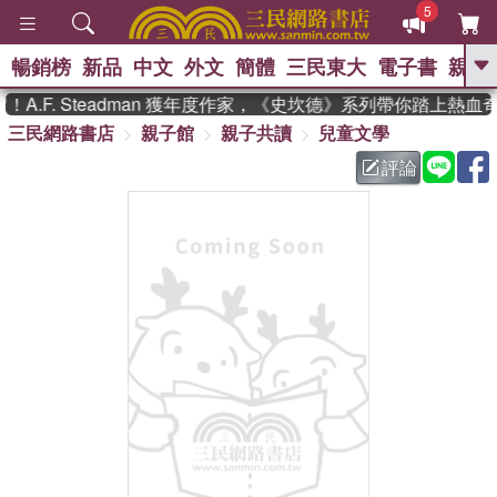
5
暢銷榜
新品
中文
外文
簡體
三民東大
電子書
親子
GO
.F. Steadman 獲年度作家，《史坎德》系列帶你踏上熱血
三民網路書店
親子館
親子共讀
兒童文學
、
熱搜：
東野圭吾
高希均教授回憶錄
、
、
、
The Odyssey
父親節
如果歷
評論
、
、
史是一群喵
暑期推薦
國際布克
、
、
獎 臺灣漫遊錄
方念華
台灣的李
、
、
登輝時代
數學女孩：黎曼猜想
偉大的迷走神經