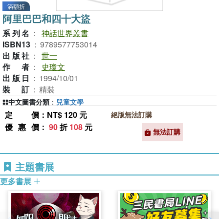
滿額折
阿里巴巴和四十大盜
系列名
：
神話世界叢書
ISBN13
：
9789577753014
出版社
：
世一
作者
：
史瓊文
出版日
：
1994/10/01
裝訂
：
精裝
中文圖書分類
：
兒童文學
定價
：NT$ 120 元
絕版無法訂購
優惠價
：
90
折
108
元
無法訂購
主題書展
更多書展