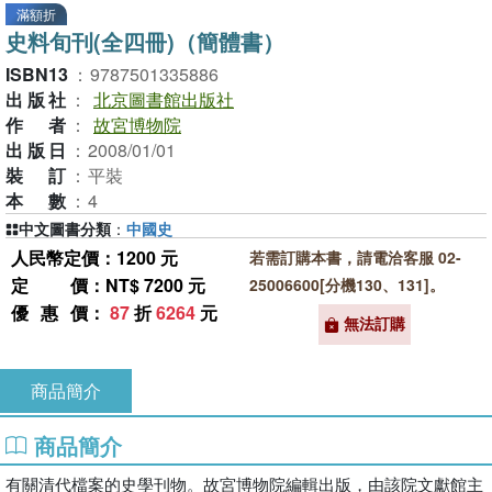
滿額折
史料旬刊(全四冊)（簡體書）
ISBN13
：
9787501335886
出版社
：
北京圖書館出版社
作者
：
故宮博物院
出版日
：
2008/01/01
裝訂
：
平裝
本數
：
4
中文圖書分類
：
中國史
人民幣定價：1200 元
若需訂購本書，請電洽客服 02-
定價
：NT$ 7200 元
25006600[分機130、131]。
優惠價
：
87
折
6264
元
無法訂購
商品簡介
商品簡介
有關清代檔案的史學刊物。故宮博物院編輯出版，由該院文獻館主