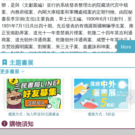
辦，是與《文獻叢編》並行的系統發表整理出的院藏清代宮中檔
案、內務府檔案、內閣大庫檔案和軍機處檔案的定期刊物。由院秘
書長李宗侗(玄伯)主要負責，單士元主編。1930年6月1日創刊，至
1931年7月1日共出四十期。先后發表的有俄羅斯國喇嘛學生案、雍
正安南勘界案、道光十一年查禁鴉片煙案、乾隆二十四年英吉利通
商案、道光朝外洋通商案、乾隆朝外洋通商案、咸豐十年英法兵入
京焚毀圓明園案、割辮案、朱三太子案、嘉慶誅和珅案、臺灣黃教
More
案、剃發案、河南青陽教案、道光朝關稅案、道光朝留中密奏等大
量關於清代政治、軍事、文化、外交、宗教方面的珍貴檔案，其中
主題書展
外交、宗教方面尤多，使清代檔案大規模公諸于世，在學術界和社
更多書展
會上引起強烈反響。
優惠方式：
加入即送50元購書金
優惠方式：
5折起
購物須知