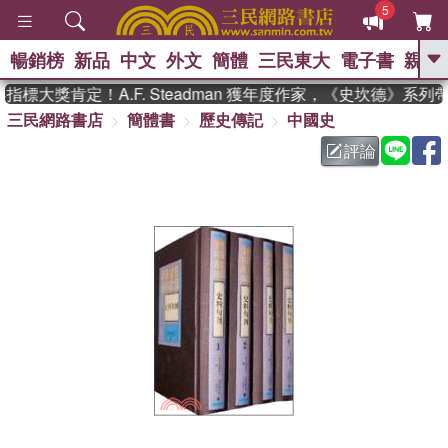
5
暢銷榜
新品
中文
外文
簡體
三民東大
電子書
親子
GO
標大獎肯定！A.F. Steadman 獲年度作家，《史坎德》系列
三民網路書店
簡體書
歷史傳記
中國史
、
熱搜：
東野圭吾
高希均教授回憶錄
、
、
、
The Odyssey
父親節
如果歷
評論
、
、
史是一群喵
暑期推薦
國際布克
、
、
獎 臺灣漫遊錄
方念華
台灣的李
、
、
登輝時代
數學女孩：黎曼猜想
偉大的迷走神經