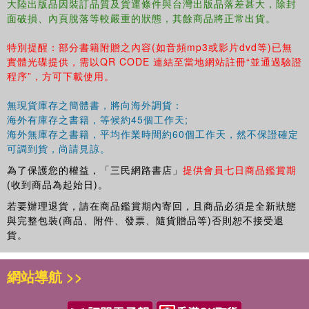
大陸出版品因裝訂品質及貨運條件與台灣出版品落差甚大，除封
面破損、內頁脫落等較嚴重的狀態，其餘商品將正常出貨。
特別提醒：部分書籍附贈之內容(如音頻mp3或影片dvd等)已無
實體光碟提供，需以QR CODE 連結至當地網站註冊“並通過驗證
程序”，方可下載使用。
無現貨庫存之簡體書，將向海外調貨：
海外有庫存之書籍，等候約45個工作天;
海外無庫存之書籍，平均作業時間約60個工作天，然不保證確定
可調到貨，尚請見諒。
為了保護您的權益，「三民網路書店」
提供會員七日商品鑑賞期
(收到商品為起始日)。
若要辦理退貨，請在商品鑑賞期內寄回，且商品必須是全新狀態
與完整包裝(商品、附件、發票、隨貨贈品等)否則恕不接受退
貨。
網站導航 >>