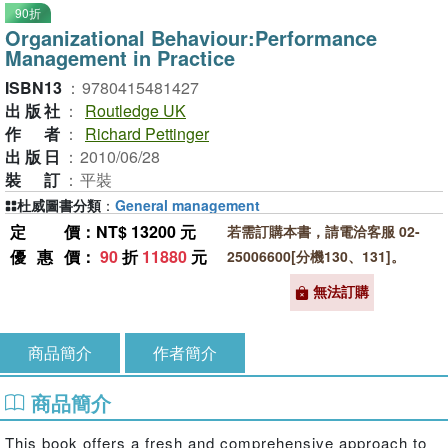
90折
Organizational Behaviour:Performance
Management in Practice
ISBN13
：
9780415481427
出版社
：
Routledge UK
作者
：
Richard Pettinger
出版日
：
2010/06/28
裝訂
：
平裝
杜威圖書分類
：
General management
定價
：NT$ 13200 元
若需訂購本書，請電洽客服 02-
優惠價
：
90
折
11880
元
25006600[分機130、131]。
無法訂購
商品簡介
作者簡介
商品簡介
This book offers a fresh and comprehensive approach to