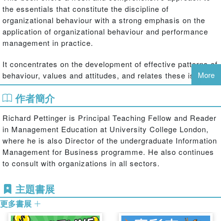
the essentials that constitute the discipline of
organizational behaviour with a strong emphasis on the
application of organizational behaviour and performance
management in practice.
It concentrates on the development of effective patterns of
More
behaviour, values and attitudes, and relates these issues
to effective organization performance in times of
作者簡介
organizational and environmental change and turbulence.
The book is divided into four parts, providing a clear
Richard Pettinger is Principal Teaching Fellow and Reader
structure for the study of the subject:
in Management Education at University College London,
where he is also Director of the undergraduate Information
Part One: The context of organizational behaviour
Management for Business programme. He also continues
to consult with organizations in all sectors.
Part Two: The disciplines of organizational behaviour
主題書展
Part Three: Organizational behaviour in practice
更多書展
Part Four: Organizational behaviour – expertise and application