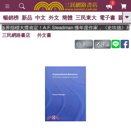
5
暢銷榜
新品
中文
外文
簡體
三民東大
電子書
親子
GO
界指標大獎肯定！A.F. Steadman 獲年度作家，《史坎德》
三民網路書店
外文書
、
熱搜：
東野圭吾
高希均教授回憶錄
、
、
、
The Odyssey
父親節
如果歷
列印
評論
、
、
史是一群喵
暑期推薦
國際布克
、
、
獎 臺灣漫遊錄
方念華
台灣的李
、
、
登輝時代
數學女孩：黎曼猜想
偉大的迷走神經