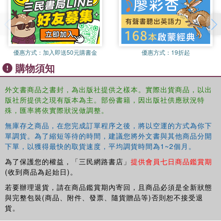
Organizational Behaviour
is packed with references to
current topics, practical examples and case studies from
large corporations from around the world, including
優惠方式：
加入即送50元購書金
優惠方式：
19折起
Ryanair, The Body Shop and RBS. This book covers
examples of both good and bad practice, making it an
購物須知
interesting and unique introduction to the study of
organizational behaviour.
外文書商品之書封，為出版社提供之樣本。實際出貨商品，以出
版社所提供之現有版本為主。部份書籍，因出版社供應狀況特
殊，匯率將依實際狀況做調整。
無庫存之商品，在您完成訂單程序之後，將以空運的方式為你下
單調貨。為了縮短等待的時間，建議您將外文書與其他商品分開
下單，以獲得最快的取貨速度，平均調貨時間為1~2個月。
為了保護您的權益，「三民網路書店」
提供會員七日商品鑑賞期
(收到商品為起始日)。
若要辦理退貨，請在商品鑑賞期內寄回，且商品必須是全新狀態
與完整包裝(商品、附件、發票、隨貨贈品等)否則恕不接受退
貨。