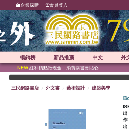
企業採購
會員登入
暢銷榜
新品
推薦
中文
外
NEW
紅利積點抵現金，消費購書更貼心
三民網路書店
外文書
藝術設計
建築美學
Bo
IS
出
出