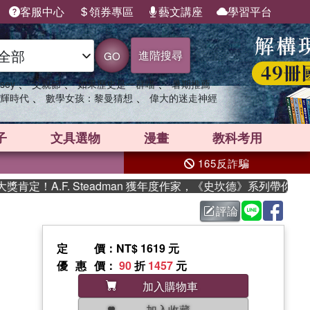
客服中心
領券專區
藝文講座
學習平台
進階搜尋
GO
、
、
、
sey
父親節
如果歷史是一群喵
暑期推薦
、
、
輝時代
數學女孩：黎曼猜想
偉大的迷走神經
子
文具選物
漫畫
教科考用
165反詐騙
！A.F. Steadman 獲年度作家，《史坎德》系列帶你踏上熱
評論
定價
：NT$ 1619 元
優惠價
：
90
折
1457
元
加入購物車
加入收藏