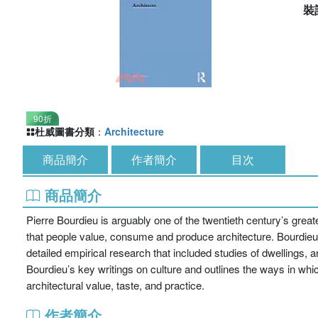
裝
90折
杜威圖書分類
：
Architecture
商品簡介
作者簡介
目次
商品簡介
Pierre Bourdieu is arguably one of the twentieth century’s great
that people value, consume and produce architecture. Bourdieu 
detailed empirical research that included studies of dwellings,
Bourdieu’s key writings on culture and outlines the ways in whi
architectural value, taste, and practice.
作者簡介