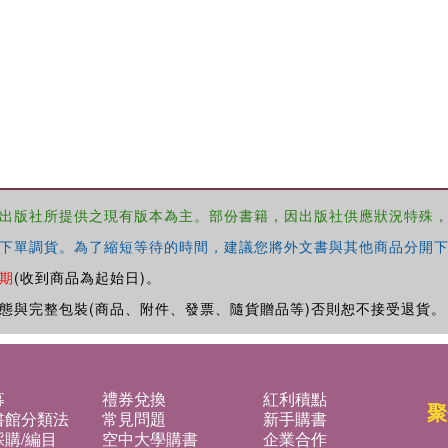
出版社所提供之現有版本為主。部份書籍，因出版社供應狀況特殊
下單調貨。為了縮短等待的時間，建議您將外文書與其他商品分開下
期
(收到商品為起始日)。
態與完整包裝(商品、附件、發票、隨貨贈品等)否則恕不接受退貨。
募
禮券兌換
紅利積點
聚
書館分類法
常見問題
新手購書
購/編目
空中大學購書
企業合作