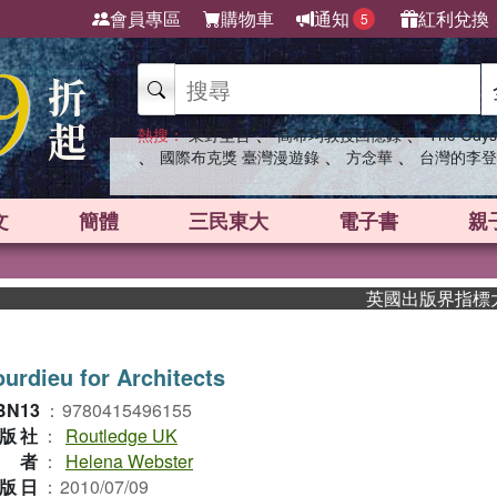
會員專區
購物車
通知
紅利兌換
5
、
、
熱搜：
東野圭吾
高希均教授回憶錄
The Odys
、
、
、
國際布克獎 臺灣漫遊錄
方念華
台灣的李登
文
簡體
三民東大
電子書
親
英國出版界指標大獎肯定
urdieu for Architects
BN13
：
9780415496155
版社
：
Routledge UK
作者
：
Helena Webster
版日
：
2010/07/09