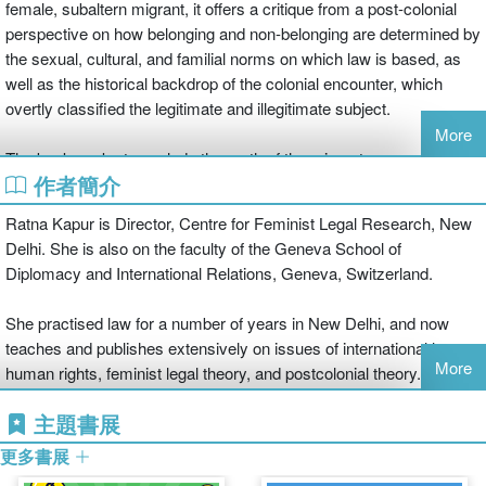
female, subaltern migrant, it offers a critique from a post-colonial
perspective on how belonging and non-belonging are determined by
the sexual, cultural, and familial norms on which law is based, as
well as the historical backdrop of the colonial encounter, which
overtly classified the legitimate and illegitimate subject.
More
The book seeks to explode the myth of the migrant as coerced into
作者簡介
movement, and unpacks the complex material, historical, and
normative factors that produce insiders and outsiders, those who
Ratna Kapur is Director, Centre for Feminist Legal Research, New
count and those who do not. While it foregrounds the migrant within
Delhi. She is also on the faculty of the Geneva School of
the context of South Asia, it raises issues that are of contemporary
Diplomacy and International Relations, Geneva, Switzerland.
global concern.
She practised law for a number of years in New Delhi, and now
teaches and publishes extensively on issues of international law,
More
human rights, feminist legal theory, and postcolonial theory.
主題書展
更多書展