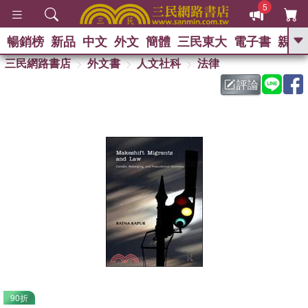
5
暢銷榜
新品
中文
外文
簡體
三民東大
電子書
親子
GO
三民網路書店
外文書
人文社科
法律
評論
熱搜：
90折