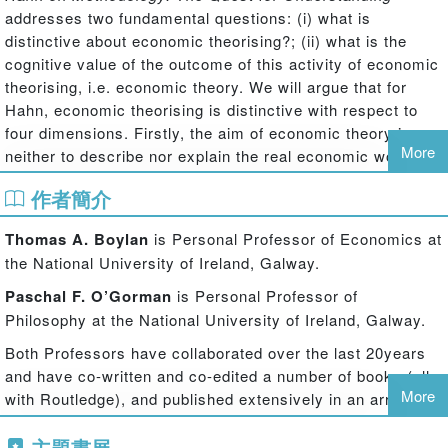
addresses two fundamental questions: (i) what is
distinctive about economic theorising?; (ii) what is the
cognitive value of the outcome of this activity of economic
theorising, i.e. economic theory. We will argue that for
Hahn, economic theorising is distinctive with respect to
four dimensions. Firstly, the aim of economic theory is
More
neither to describe nor explain the real economic world, as
in the physical sciences. Rather the aim is to achieve
作者簡介
objective, but non-scientific, understanding. Secondly, the
central question for economic theory remains for Hahn
Thomas A. Boylan
is Personal Professor of Economics at
how to understand, but not to predict as in physics for
the National University of Ireland, Galway.
instance, how decentralised choices interact and perhaps
get co-ordinated. Thirdly, Hahn identifies ‘three
Paschal F. O’Gorman
is Personal Professor of
commitments’ without which, he argues, economic
Philosophy at the National University of Ireland, Galway.
theorising for him is not possible. Finally, economic
Both Professors have collaborated over the last 20years
theorising has a distinctive approach, which Hahn calls its
and have co-written and co-edited a number of books (all
‘grammar of argumentation’
More
with Routledge), and published extensively in an array of
.
international journals.
主題書展