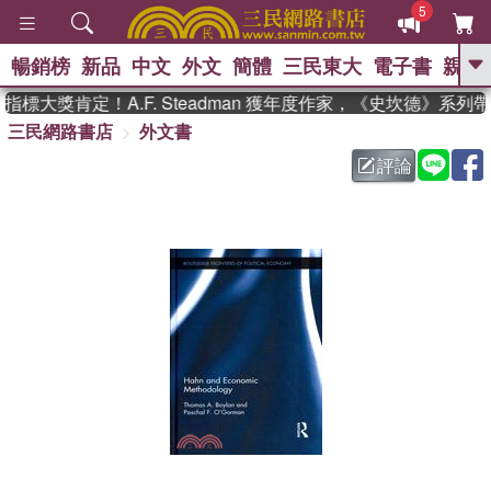
5
暢銷榜
新品
中文
外文
簡體
三民東大
電子書
親子
GO
標大獎肯定！A.F. Steadman 獲年度作家，《史坎德》系列
三民網路書店
外文書
、
熱搜：
東野圭吾
高希均教授回憶錄
、
、
、
The Odyssey
父親節
如果歷
評論
、
、
史是一群喵
暑期推薦
國際布克
、
、
獎 臺灣漫遊錄
方念華
台灣的李
、
、
登輝時代
數學女孩：黎曼猜想
偉大的迷走神經