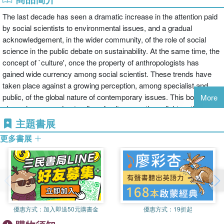
The last decade has seen a dramatic increase in the attention paid
by social scientists to environmental issues, and a gradual
acknowledgement, in the wider community, of the role of social
science in the public debate on sustainability. At the same time, the
concept of `culture', once the property of anthropologists has
gained wide currency among social scientist. These trends have
taken place against a growing perception, among specialist and
public, of the global nature of contemporary issues. This book
More
shows how an understanding of culture can throw light on the way
environmental issues are perceived and interpreted, both by local
主題書展
communities and within the contemporary global arena.
更多書展
Taking an anthropological approach the book examines the
relationship between human culture and human ecology, and
considers how a cultural approach to the study of environmental
issues differs from other established approaches in social science.
This book adds significantly to our understanding of
environmentalism as a contemporary phenomenon, by
優惠方式：
加入即送50元購書金
優惠方式：
19折起
demonstrating the distinctive contribution of social and cultural
anthropology to the environmental debate. It will be of particular