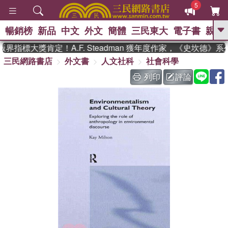
5
暢銷榜
新品
中文
外文
簡體
三民東大
電子書
親子
GO
界指標大獎肯定！A.F. Steadman 獲年度作家，《史坎德》
三民網路書店
外文書
人文社科
社會科學
、
、
熱搜：
東野圭吾
The Odyssey
、
、
父親節
如果歷史是一群喵
暑期
列印
評論
、
、
推薦
國際布克獎 臺灣漫遊錄
方
、
、
念華
台灣的李登輝時代
數學女
、
孩：黎曼猜想
偉大的迷走神經