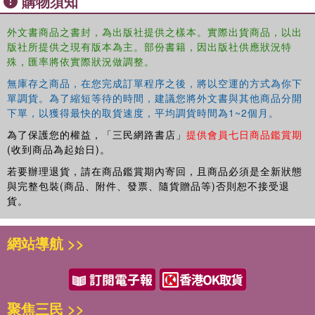
購物須知
interest to students and researchers in the fields of social science
and the environment.
外文書商品之書封，為出版社提供之樣本。實際出貨商品，以出
版社所提供之現有版本為主。部份書籍，因出版社供應狀況特
殊，匯率將依實際狀況做調整。
無庫存之商品，在您完成訂單程序之後，將以空運的方式為你下
單調貨。為了縮短等待的時間，建議您將外文書與其他商品分開
下單，以獲得最快的取貨速度，平均調貨時間為1~2個月。
為了保護您的權益，「三民網路書店」
提供會員七日商品鑑賞期
(收到商品為起始日)。
若要辦理退貨，請在商品鑑賞期內寄回，且商品必須是全新狀態
與完整包裝(商品、附件、發票、隨貨贈品等)否則恕不接受退
貨。
網站導航 >>
聚焦三民 >>