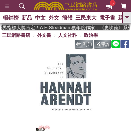
5
暢銷榜
新品
中文
外文
簡體
三民東大
電子書
親子
GO
界指標大獎肯定！A.F. Steadman 獲年度作家，《史坎德》
三民網路書店
外文書
人文社科
政治學
、
熱搜：
東野圭吾
高希均教授回憶錄
、
、
、
The Odyssey
父親節
如果歷
列印
評論
、
、
史是一群喵
暑期推薦
國際布克
、
、
獎 臺灣漫遊錄
方念華
台灣的李
、
、
登輝時代
數學女孩：黎曼猜想
偉大的迷走神經