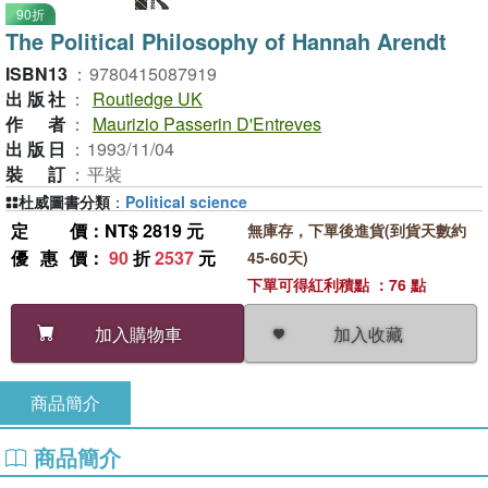
90折
The Political Philosophy of Hannah Arendt
ISBN13
：
9780415087919
出版社
：
Routledge UK
作者
：
Maurizio Passerin D'Entreves
出版日
：
1993/11/04
裝訂
：
平裝
杜威圖書分類
：
Political science
定價
：NT$ 2819 元
無庫存，下單後進貨(到貨天數約
優惠價
：
90
折
2537
元
45-60天)
下單可得紅利積點 ：76 點
加入收藏
加入購物車
商品簡介
商品簡介