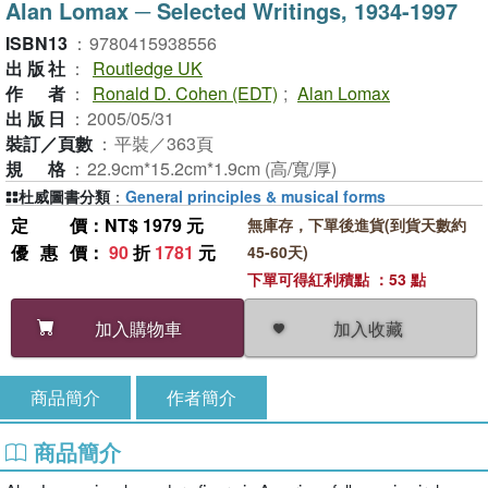
Alan Lomax ─ Selected Writings, 1934-1997
ISBN13
：
9780415938556
出版社
：
Routledge UK
作者
：
Ronald D. Cohen (EDT)
;
Alan Lomax
出版日
：
2005/05/31
裝訂／頁數
：
平裝／363頁
規格
：
22.9cm*15.2cm*1.9cm (高/寬/厚)
杜威圖書分類
：
General principles & musical forms
定價
：NT$ 1979 元
無庫存，下單後進貨(到貨天數約
優惠價
：
90
折
1781
元
45-60天)
下單可得紅利積點 ：53 點
加入收藏
加入購物車
商品簡介
作者簡介
商品簡介