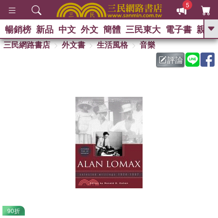
5
暢銷榜
新品
中文
外文
簡體
三民東大
電子書
親子
GO
三民網路書店
外文書
生活風格
音樂
評論
熱搜：
90折