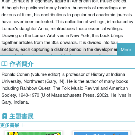
Alan Lomax is a legendary figure in American folk music circles.
Although he published many books, hundreds of recordings and
dozens of films, his contributions to popular and academic journals
have never been collected. This collection of writings, introduced by
Lomax's daughter Anna, reintroduces these essential writings.
Drawing on the Lomax Archives in New York, this book brings
together articles from the 30s onwards. It is divided into four
sections, each capturing a distinct period in the development of
More
Lomax's life and career: the original years as a collector and
作者簡介
promoter; the period from 1950-58 when Lomax was recording
thorughout Europe; the folk music revival years; and finally his
Ronald Cohen (volume editor) is professor of History at Indiana
work in academia.
University, Northwest (Gary, IN). He is the author of many books,
including Rainbow Quest: The Folk Music Revival and American
Society, 1940-1970 (U of Massachusetts Press, 2002). He lives in
Gary, Indiana.
主題書展
更多書展