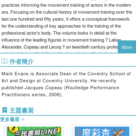
practices informing the movement training of actors in the modern
era. Focusing on the cultural history of movement training over the
last one hundred and fifty years, it offers a conceptual framework
for the understanding of key approaches to the training of the
professional actor's body. The volume looks in detail at the
influence of the leading figures in movement training ? Laban,
Alexander, Copeau and Lecoq ? on twentieth century professional
More
actor training, and is informed by interviews with students and staff
作者簡介
at leading English drama schools. Mark Evans re-evaluates the
significance of movement training in the professional drama school
Mark Evans is Associate Dean of the Coventry School of
by examining the ways in which movement training shapes the
Art and Design at Coventry University. He recently
student as a professional actor, as well as considering the extent to
published
Jacques Copeau
(Routledge Performance
which it offers a new understanding of the body as a site for
Practitioners series, 2006).
performative resistance to industrialization. Despite the publication
of a number of ?how to? books on movement training for the
主題書展
professional acting student, this is the first text to look behind the
curtain and write the unseen biography of the actor's body.
更多書展