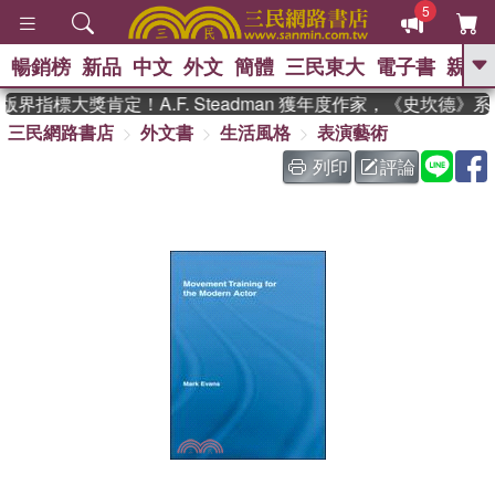
5
暢銷榜
新品
中文
外文
簡體
三民東大
電子書
親子
GO
界指標大獎肯定！A.F. Steadman 獲年度作家，《史坎德》
三民網路書店
外文書
生活風格
表演藝術
、
、
熱搜：
東野圭吾
The Odyssey
、
、
父親節
如果歷史是一群喵
暑期
列印
評論
、
、
推薦
國際布克獎 臺灣漫遊錄
方
、
、
念華
台灣的李登輝時代
數學女
、
孩：黎曼猜想
偉大的迷走神經