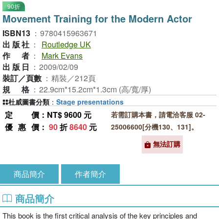
90折
Movement Training for the Modern Actor
ISBN13
：
9780415963671
出版社
：
Routledge UK
作者
：
Mark Evans
出版日
：
2009/02/09
裝訂／頁數
：
精裝／212頁
規格
：
22.9cm*15.2cm*1.3cm (高/寬/厚)
杜威圖書分類
：
Stage presentations
定價
：NT$ 9600 元
若需訂購本書，請電洽客服 02-
優惠價
：
90
折
8640
元
25006600[分機130、131]。
無法訂購
商品簡介
作者簡介
商品簡介
This book is the first critical analysis of the key principles and