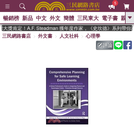
5
暢銷榜
新品
中文
外文
簡體
三民東大
電子書
親子
GO
獎肯定！A.F. Steadman 獲年度作家，《史坎德》系列帶你
三民網路書店
外文書
人文社科
心理學
、
熱搜：
東野圭吾
高希均教授回憶錄
、
、
、
The Odyssey
父親節
如果歷
評論
、
、
史是一群喵
暑期推薦
國際布克
、
、
獎 臺灣漫遊錄
方念華
台灣的李
、
、
登輝時代
數學女孩：黎曼猜想
偉大的迷走神經