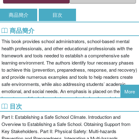
商品簡介
目次
商品簡介
This book provides school administrators, school-based mental
health professionals, and other educational professionals with the
framework and tools needed to establish a comprehensive safe
learning environment. The authors identify four necessary phases
to achieve this (prevention, preparedness, response, and recovery)
and provide numerous examples and tools to help readers create
safe environments, while also addressing students’ academic,
emotional, and social needs. An emphasis is placed on the
More
importance of the balance between physical and psychological
目次
safety within a multi-tiered framework - it is not enough for students
to know their school is secure; they must also feel they are safe
Part I: Establishing a Safe School Climate. Introduction and
and can turn to their teachers and school-based mental health
Overview to Establishing a Safe School. Obtaining Support from
professionals with their concerns. An accompanying CD contains
Key Stakeholders. Part II: Physical Safety: Multi-hazards
several valuable resources, such as forms, handouts, articles, and
Prevention and Preparedness. Integrating a Multi-hazards