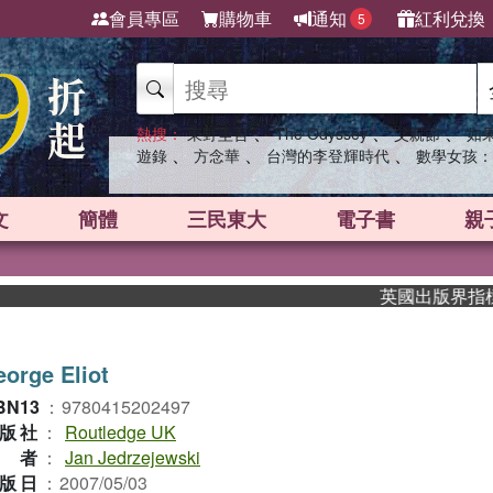
會員專區
購物車
通知
紅利兌換
5
、
、
、
熱搜：
東野圭吾
The Odyssey
父親節
如
、
、
、
遊錄
方念華
台灣的李登輝時代
數學女孩：
文
簡體
三民東大
電子書
親
英國出版界指標大獎肯
orge Eliot
BN13
：
9780415202497
版社
：
Routledge UK
作者
：
Jan Jedrzejewski
版日
：
2007/05/03