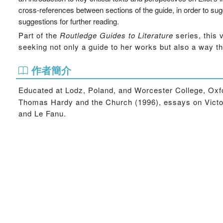
cross-references between sections of the guide, in order to sug
suggestions for further reading.
Part of the
Routledge Guides to Literature
series, this 
seeking not only a guide to her works but also a way th
作者簡介
Educated at Lodz, Poland, and Worcester College, Oxf
Thomas Hardy and the Church (1996), essays on Victorian 
and Le Fanu.