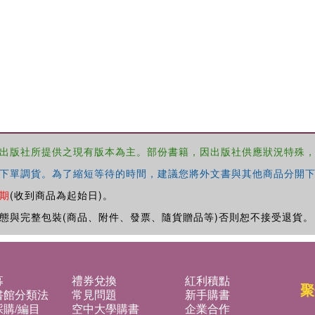
出版社所提供之現有版本為主。部份書籍，因出版社供應狀況特殊
下單調貨。為了縮短等待的時間，建議您將外文書與其他商品分開下
期
(收到商品為起始日)。
態與完整包裝(商品、附件、發票、隨貨贈品等)否則恕不接受退貨。
募
禮券兌換
紅利積點
聚
書館分類法
常見問題
新手購書
購/編目
空中大學購書
企業合作