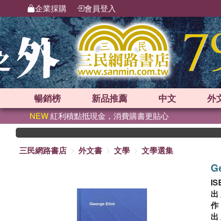
企業採購
會員登入
暢銷榜
新品
推薦
中文
外
NEW
紅利積點抵現金，消費購書更貼心
三民網路書店
外文書
文學
文學選集
Ge
IS
出
出