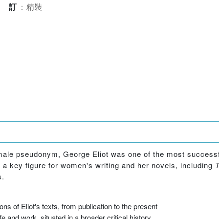
裝訂
：
精裝
 male pseudonym, George Eliot was one of the most successf
d a key figure for women's writing and her novels, including
T
s.
ns of Eliot's texts, from publication to the present
ife and work, situated in a broader critical history