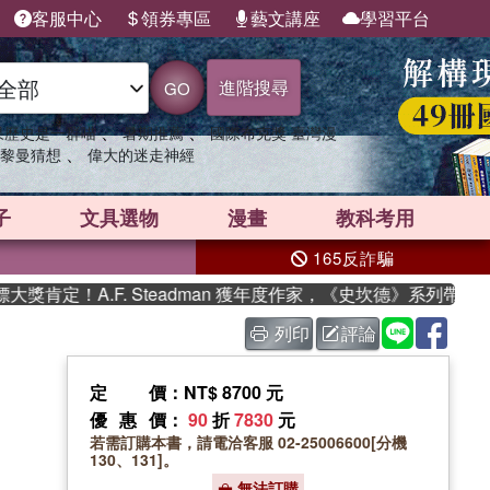
客服中心
領券專區
藝文講座
學習平台
進階搜尋
GO
、
、
果歷史是一群喵
暑期推薦
國際布克獎 臺灣漫
、
黎曼猜想
偉大的迷走神經
子
文具選物
漫畫
教科考用
165反詐騙
定！A.F. Steadman 獲年度作家，《史坎德》系列帶你踏上
列印
評論
定價
：NT$ 8700 元
優惠價
：
90
折
7830
元
若需訂購本書，請電洽客服 02-25006600[分機
130、131]。
無法訂購