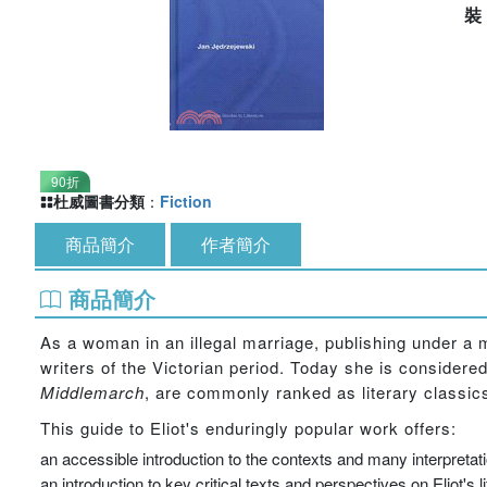
90折
杜威圖書分類
：
Fiction
商品簡介
作者簡介
商品簡介
As a woman in an illegal marriage, publishing under a
writers of the Victorian period. Today she is considere
Middlemarch
, are commonly ranked as literary classic
This guide to Eliot's enduringly popular work offers:
an accessible introduction to the contexts and many interpretatio
an introduction to key critical texts and perspectives on Eliot's l