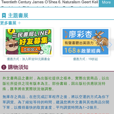
Twentieth Century James O’Shea 6. Naturalism Geert Keil 7.
More
Feminism in Philosophy Andrea Nye Part Two: Logic, Language,
Knowledge and Metaphysics 8. Philosophical Logic Mark
主題書展
Sainsbury 9. Philosophy of Language Jason Stanley 10.
更多書展
Metaphysics E. J. Lowe 11. Epistemology in the Twentieth Century
Matthias Steup Part 3: Philosophy of Mind, Psychology and
Science 12. Philosophy of Mind Sarah Patterson 13. Philosophy of
Psychology Kelby Mason, Chandra Sekhar Sripada, Stephen Stich
14. Philosophy of Science Stathis Psillos Part 4: Phenomenology,
Hermeneutics, Existentialism, and Critical Theory 15.
優惠方式：
加入即送50元購書金
優惠方式：
19折起
Phenomenology Dan Zahavi 16. Twentieth-Century Hermeneutics
購物須知
Nicholas Davey 17. German Philosophy Karl-Otto Apel 18. Critical
Theory Axel Honneth 19. French Philosophy in the Twentieth
Century Gary Gutting Part 5: Politics, Ethics, Aesthetics 20.
外文書商品之書封，為出版社提供之樣本。實際出貨商品，以出
版社所提供之現有版本為主。部份書籍，因出版社供應狀況特
Twentieth-Century Moral Philosophy Rowland Stout 21. Twentieth-
殊，匯率將依實際狀況做調整。
Century Political Philosophy Matt Matravers 22. Twentieth-Century
Aesthetics Paul Guyer Glossary Index
無庫存之商品，在您完成訂單程序之後，將以空運的方式為你下
單調貨。為了縮短等待的時間，建議您將外文書與其他商品分開
下單，以獲得最快的取貨速度，平均調貨時間為1~2個月。