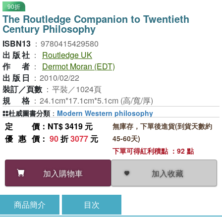
90折
The Routledge Companion to Twentieth
Century Philosophy
ISBN13
：
9780415429580
出版社
：
Routledge UK
作者
：
Dermot Moran (EDT)
出版日
：
2010/02/22
裝訂／頁數
：
平裝／1024頁
規格
：
24.1cm*17.1cm*5.1cm (高/寬/厚)
杜威圖書分類
：
Modern Western philosophy
定價
：NT$ 3419 元
無庫存，下單後進貨(到貨天數約
優惠價
：
90
折
3077
元
45-60天)
下單可得紅利積點 ：92 點
加入收藏
加入購物車
商品簡介
目次