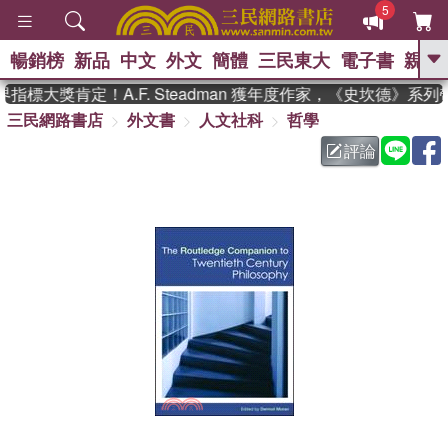
5
暢銷榜
新品
中文
外文
簡體
三民東大
電子書
親子
GO
標大獎肯定！A.F. Steadman 獲年度作家，《史坎德》系
三民網路書店
外文書
人文社科
哲學
、
熱搜：
東野圭吾
高希均教授回憶錄
、
、
、
The Odyssey
父親節
如果歷
評論
、
、
史是一群喵
暑期推薦
國際布克
、
、
獎 臺灣漫遊錄
方念華
台灣的李
、
、
登輝時代
數學女孩：黎曼猜想
偉大的迷走神經