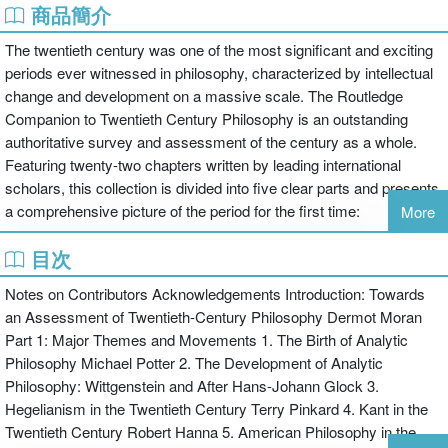
商品簡介
The twentieth century was one of the most significant and exciting
periods ever witnessed in philosophy, characterized by intellectual
change and development on a massive scale. The Routledge
Companion to Twentieth Century Philosophy is an outstanding
authoritative survey and assessment of the century as a whole.
Featuring twenty-two chapters written by leading international
scholars, this collection is divided into five clear parts and presents
a comprehensive picture of the period for the first time:
More
目次
major themes and movements
logic, language, knowledge and metaphysics
Notes on Contributors Acknowledgements Introduction: Towards
philosophy of mind, psychology and science
an Assessment of Twentieth-Century Philosophy Dermot Moran
phenomenology, hermeneutics, existentialism, and critical theory
Part 1: Major Themes and Movements 1. The Birth of Analytic
politics, ethics, aesthetics.
Philosophy Michael Potter 2. The Development of Analytic
Featuring annotated further reading and a comprehensive glossary,
Philosophy: Wittgenstein and After Hans-Johann Glock 3.
The Routledge Companion to Twentieth Century Philosophy is
Hegelianism in the Twentieth Century Terry Pinkard 4. Kant in the
indispensable for anyone interested in philosophy over the last one
Twentieth Century Robert Hanna 5. American Philosophy in the
hundred years, suitable for both expert and novice alike.