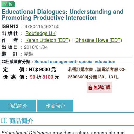
90折
Educational Dialogues: Understanding and
Promoting Productive Interaction
ISBN13
：
9780415462150
出版社
：
Routledge UK
作者
：
Karen Littleton (EDT)
;
Christine Howe (EDT)
出版日
：
2010/01/04
裝訂
：
精裝
杜威圖書分類
：
School management; special education
定價
：NT$ 9000 元
若需訂購本書，請電洽客服 02-
優惠價
：
90
折
8100
元
25006600[分機130、131]。
無法訂購
商品簡介
作者簡介
商品簡介
Educational Dialogues
provides a clear, accessible and