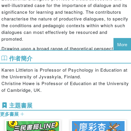
well-illustrated case for the importance of dialogue and its
significance for learning and teaching. The contributors
characterise the nature of productive dialogues, to specify
the conditions and pedagogic contexts within which such
dialogues can most effectively be resourced and
promoted.
More
Drawing upon a broad range of theoretical perspectives,
this collection examines:
作者簡介
theoretical frameworks for understanding teaching and learning
Karen Littleton is Professor of Psychology in Education at
dialogues
the University of Jyvaskyla, Finland.
teacher-student and student-student interaction in the curricular
Christine Howe is Professor of Education at the University
contexts of mathematics, literacy, science, ICT and philosophy
of Cambridge, UK.
the social contexts supporting productive dialogues
implications for pedagogic design and classroom practice.
主題書展
Bringing together contributions from a wide range of
更多書展
internationally renowned researchers, this book will form
essential reading for all those concerned with the use of