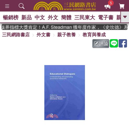
5
暢銷榜
新品
中文
外文
簡體
三民東大
電子書
親子
GO
界指標大獎肯定！A.F. Steadman 獲年度作家，《史坎德》
三民網路書店
外文書
親子教養
教育與養成
、
熱搜：
東野圭吾
高希均教授回憶錄
、
、
、
The Odyssey
父親節
如果歷
評論
、
、
史是一群喵
暑期推薦
國際布克
、
、
獎 臺灣漫遊錄
方念華
台灣的李
、
、
登輝時代
數學女孩：黎曼猜想
偉大的迷走神經