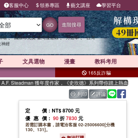
客服中心
領券專區
藝文講座
學習平台
進階搜尋
GO
、
、
、
群喵
國際布克獎 臺灣漫遊錄
方念華
台灣
走神經
子
文具選物
漫畫
教科考用
165反詐騙
 Steadman 獲年度作家，《史坎德》系列帶你踏上熱血奇幻旅程
列印
評論
定價
：NT$ 8700 元
優惠價
：
90
折
7830
元
若需訂購本書，請電洽客服 02-25006600[分機
130、131]。
無法訂購