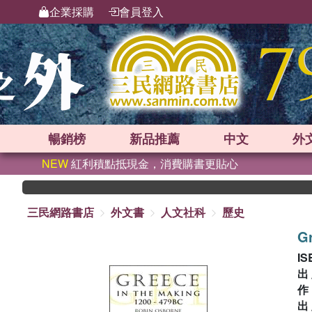
企業採購
會員登入
暢銷榜
新品
推薦
中文
外
NEW
紅利積點抵現金，消費購書更貼心
三民網路書店
外文書
人文社科
歷史
Gr
IS
出
出