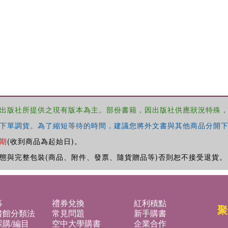
出版社所提供之現有版本為主。部份書籍，因出版社供應狀況特殊
下單調貨。為了縮短等待的時間，建議您將外文書與其他商品分開下
期
(收到商品為起始日)。
態與完整包裝(商品、附件、發票、隨貨贈品等)否則恕不接受退貨。
募
禮券兌換
紅利積點
聚
書館分類法
常見問題
新手購書
購/編目
空中大學購書
企業合作