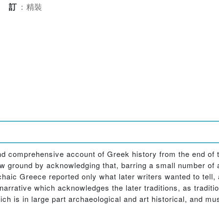
裝訂
：
精裝
nd comprehensive account of Greek history from the end of 
 new ground by acknowledging that, barring a small number o
archaic Greece reported only what later writers wanted to tell
narrative which acknowledges the later traditions, as traditio
h is in large part archaeological and art historical, and mus