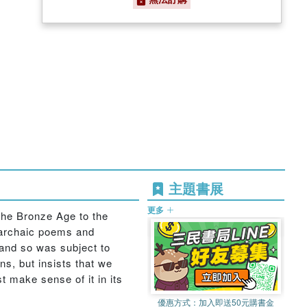
主題書展
更多
the Bronze Age to the
f archaic poems and
, and so was subject to
ns, but insists that we
t make sense of it in its
優惠方式：
加入即送50元購書金