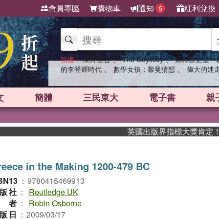
會員專區
購物車
通知
紅利兌換
5
、
、
熱搜：
東野圭吾
The Odyssey
如果歷史是一
、
、
的李登輝時代
數學女孩：黎曼猜想
偉大的迷
文
簡體
三民東大
電子書
親
英國出版界指標大獎肯定！A.F.
eece in the Making 1200-479 BC
BN13
：
9780415469913
版社
：
Routledge UK
作者
：
Robin Osborne
版日
：
2009/03/17