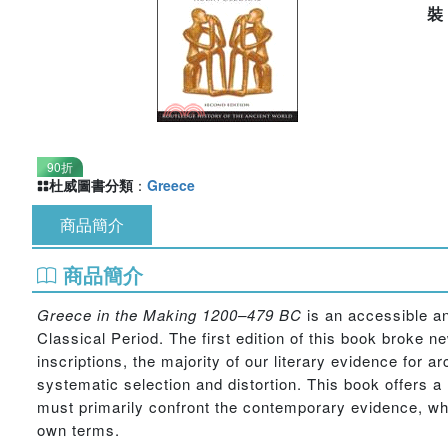
90折
杜威圖書分類
：
Greece
商品簡介
商品簡介
Greece in the Making
1200–479 BC
is an accessible a
Classical Period. The first edition of this book broke
inscriptions, the majority of our literary evidence for 
systematic selection and distortion. This book offers a 
must primarily confront the contemporary evidence, whic
own terms.