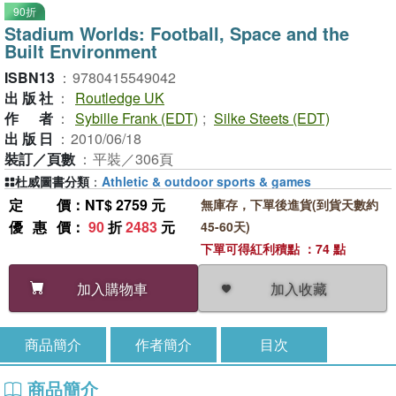
90折
Stadium Worlds: Football, Space and the
Built Environment
ISBN13
：
9780415549042
出版社
：
Routledge UK
作者
：
Sybille Frank (EDT)
;
Silke Steets (EDT)
出版日
：
2010/06/18
裝訂／頁數
：
平裝／306頁
杜威圖書分類
：
Athletic & outdoor sports & games
定價
：NT$ 2759 元
無庫存，下單後進貨(到貨天數約
優惠價
：
90
折
2483
元
45-60天)
下單可得紅利積點 ：74 點
加入收藏
加入購物車
商品簡介
作者簡介
目次
商品簡介