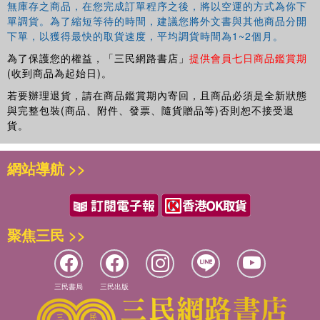
Elements on the Sacred Ground Gunter Gebauer 15.
無庫存之商品，在您完成訂單程序之後，將以空運的方式為你下
‘Beckhamania’: Promoting Post-modern Celebrities Beyond the
單調貨。為了縮短等待的時間，建議您將外文書與其他商品分開
Stadium Johannes John 16. Conclusion: The Stadium – Lense and
下單，以獲得最快的取貨速度，平均調貨時間為1~2個月。
Refuge Sybille Frank and Silke Steets
為了保護您的權益，「三民網路書店」
提供會員七日商品鑑賞期
(收到商品為起始日)。
若要辦理退貨，請在商品鑑賞期內寄回，且商品必須是全新狀態
與完整包裝(商品、附件、發票、隨貨贈品等)否則恕不接受退
貨。
網站導航 >>
聚焦三民 >>
三民書局
三民出版