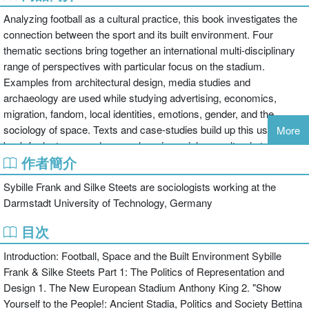
Analyzing football as a cultural practice, this book investigates the
connection between the sport and its built environment. Four
thematic sections bring together an international multi-disciplinary
range of perspectives with particular focus on the stadium.
Examples from architectural design, media studies and
archaeology are used while studying advertising, economics,
migration, fandom, local identities, emotions, gender, and the
sociology of space. Texts and case-studies build up this useful
More
book for lecturers and researchers in sociology, cultural studies,
作者簡介
geography, architecture, sport and environment.
Sybille Frank and Silke Steets are sociologists working at the
Darmstadt University of Technology, Germany
目次
Introduction: Football, Space and the Built Environment Sybille
Frank & Silke Steets Part 1: The Politics of Representation and
Design 1. The New European Stadium Anthony King 2. "Show
Yourself to the People!: Ancient Stadia, Politics and Society Bettina