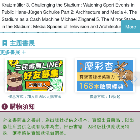
Kratzmüller 3. Challenging the Stadium: Watching Sport Events in
Public Hans-Jürgen Schulke Part 2: Architecture and Media 4. The
Stadium as a Cash Machine Michael Zinganel 5. The Mirror Stage
in the Stadium: Media Spaces of Television and Architecture
More
Angelika Schnell 6. Killing Sports Fields: The Amahora Stadium
Complex in Kigali, Rwanda Bruno Arich-Gerz Part 3: When Global
主題書展
Flows Meet Local Cultures 7. Global Players and the Stadium:
更多書展
Migration and Borders in Professional Football Christian Banse 8.
Going to the Match: The Transformation of the Match-day Routine
at Manchester City FC Tim Edensor and Steve Millington 9. "Come
Home": The Stadium, Locality and the Community at FC United of
Manchester Adam Brown Part 4: Gender and Space 10. Sport,
Football and Masculine Identity: The Stadium as a Window onto
優惠方式：
加入即送50元購書金
優惠方式：
19折起
Gender Construction Christian Bromberger 11. Producting Gender-
購物須知
normative Spaces in U.S. Women's Professional Soccer Tiffany
Muller Myrdahl 12. Football Under Cover in Tehran's Ararat
Stadium Corinna Assmann and Silke Gülker Part 5: Emotions and
外文書商品之書封，為出版社提供之樣本。實際出貨商品，以出
版社所提供之現有版本為主。部份書籍，因出版社供應狀況特
the Body 13. Emotions in Sports Stadia Mike S. Schäfer & Jochen
殊，匯率將依實際狀況做調整。
Roose 14. Heroes, Myths and Magic Moments: Religious