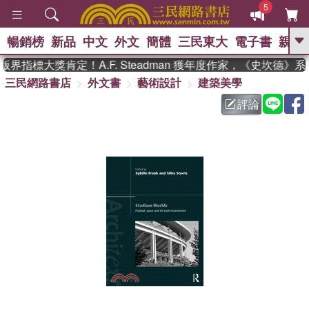
5
暢銷榜
新品
中文
外文
簡體
三民東大
電子書
親子
GO
界指標大獎肯定！A.F. Steadman 獲年度作家，《史坎德》
三民網路書店
外文書
藝術設計
建築美學
、
熱搜：
東野圭吾
高希均教授回憶錄
、
、
、
The Odyssey
父親節
如果歷
評論
、
、
史是一群喵
暑期推薦
國際布克
、
、
獎 臺灣漫遊錄
方念華
台灣的李
、
、
登輝時代
數學女孩：黎曼猜想
偉大的迷走神經