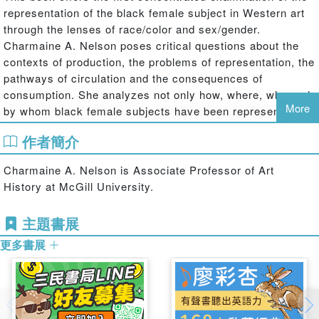
representation of the black female subject in Western art
through the lenses of race/color and sex/gender.
Charmaine A. Nelson poses critical questions about the
contexts of production, the problems of representation, the
pathways of circulation and the consequences of
consumption. She analyzes not only how, where, why and
More
by whom black female subjects have been represented,
but also what the social and cultural impacts of the
作者簡介
colonial legacy of racialized western representation have
been. Nelson also explores and problematizes the issue of
Charmaine A. Nelson is Associate Professor of Art
the historically privileged white artistic access to black
History at McGill University.
female bodies and the limits of representation for these
subjects. This book not only reshapes our understanding
主題書展
of the black female representation in Western Art, but also
furthers our knowledge about race and how and why it is
更多書展
(re)defined and (re)mobilized at specific times and places
throughout history.