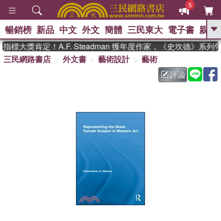
5
暢銷榜
新品
中文
外文
簡體
三民東大
電子書
親子
GO
標大獎肯定！A.F. Steadman 獲年度作家，《史坎德》系列
三民網路書店
外文書
藝術設計
藝術
、
熱搜：
東野圭吾
高希均教授回憶錄
、
、
、
The Odyssey
父親節
如果歷
評論
、
、
史是一群喵
暑期推薦
國際布克
、
、
獎 臺灣漫遊錄
方念華
台灣的李
、
、
登輝時代
數學女孩：黎曼猜想
偉大的迷走神經