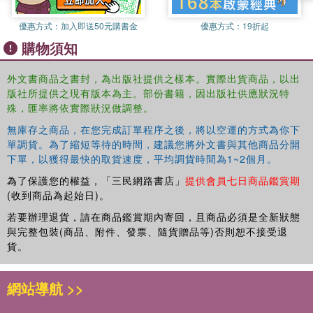
優惠方式：
加入即送50元購書金
優惠方式：
19折起
購物須知
外文書商品之書封，為出版社提供之樣本。實際出貨商品，以出
版社所提供之現有版本為主。部份書籍，因出版社供應狀況特
殊，匯率將依實際狀況做調整。
無庫存之商品，在您完成訂單程序之後，將以空運的方式為你下
單調貨。為了縮短等待的時間，建議您將外文書與其他商品分開
下單，以獲得最快的取貨速度，平均調貨時間為1~2個月。
為了保護您的權益，「三民網路書店」
提供會員七日商品鑑賞期
(收到商品為起始日)。
若要辦理退貨，請在商品鑑賞期內寄回，且商品必須是全新狀態
與完整包裝(商品、附件、發票、隨貨贈品等)否則恕不接受退
貨。
網站導航 >>