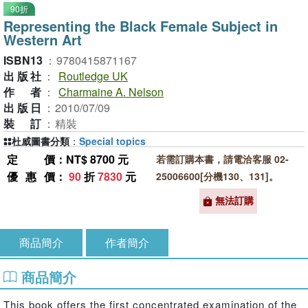
90折
Representing the Black Female Subject in
Western Art
ISBN13
：
9780415871167
出版社
：
Routledge UK
作者
：
Charmaine A. Nelson
出版日
：
2010/07/09
裝訂
：
精裝
杜威圖書分類
：
Special topics
定價
：NT$ 8700 元
若需訂購本書，請電洽客服 02-
優惠價
：
90
折
7830
元
25006600[分機130、131]。
無法訂購
商品簡介
作者簡介
商品簡介
This book offers the first concentrated examination of the