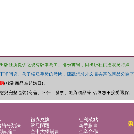
出版社所提供之現有版本為主。部份書籍，因出版社供應狀況特殊
下單調貨。為了縮短等待的時間，建議您將外文書與其他商品分開下
期
(收到商品為起始日)。
態與完整包裝(商品、附件、發票、隨貨贈品等)否則恕不接受退貨。
募
禮券兌換
紅利積點
聚
書館分類法
常見問題
新手購書
購/編目
空中大學購書
企業合作