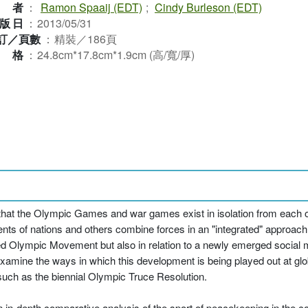
作者
：
Ramon Spaaij (EDT)
;
Cindy Burleson (EDT)
版日
：
2013/05/31
訂／頁數
：
精裝／186頁
規格
：
24.8cm*17.8cm*1.9cm (高/寬/厚)
that the Olympic Games and war games exist in isolation from each ot
ts of nations and others combine forces in an "integrated" approac
volved Olympic Movement but also in relation to a newly emerged soci
xamine the ways in which this development is being played out at globa
 such as the biennial Olympic Truce Resolution.
n in-depth comparative analysis of the sport of peacekeeping in the c