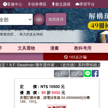
客服中心
領券專區
藝文講座
學習平台
進階搜尋
GO
、
、
果歷史是一群喵
暑期推薦
國際布克獎 臺灣漫
、
黎曼猜想
偉大的迷走神經
子
文具選物
漫畫
教科考用
165反詐騙
.F. Steadman 獲年度作家，《史坎德》系列帶你踏上熱血奇
列印
評論
定價
：NT$ 10500 元
優惠價
：
90
折
9450
元
若需訂購本書，請電洽客服 02-25006600[分機
130、131]。
無法訂購