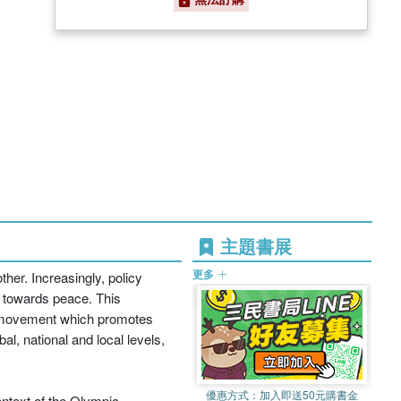
主題書展
更多
her. Increasingly, policy
h towards peace. This
al movement which promotes
l, national and local levels,
優惠方式：
加入即送50元購書金
ontext of the Olympic