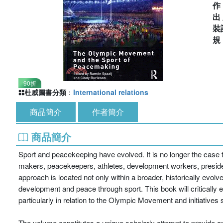
出
裝
90折
杜威圖書分類
：
International relations
商品簡介
作者簡介
商品簡介
Sport and peacekeeping have evolved. It is no longer the case 
makers, peacekeepers, athletes, development workers, presiden
approach is located not only within a broader, historically e
development and peace through sport. This book will critically e
particularly in relation to the Olympic Movement and initiatives
The volume constitutes a unique scholarly attempt to provide a