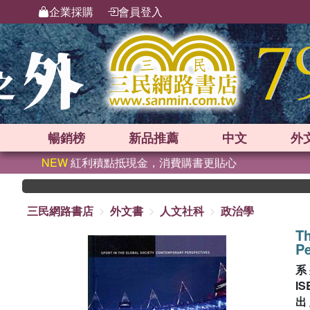
企業採購
會員登入
暢銷榜
新品
推薦
中文
外
NEW
紅利積點抵現金，消費購書更貼心
三民網路書店
外文書
人文社科
政治學
Th
P
系
IS
出