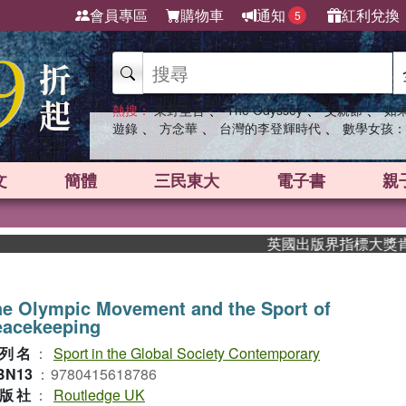
會員專區
購物車
通知
紅利兌換
5
、
、
、
熱搜：
東野圭吾
The Odyssey
父親節
如
、
、
、
遊錄
方念華
台灣的李登輝時代
數學女孩：
文
簡體
三民東大
電子書
親
英國出版界指標大獎肯定！A
e Olympic Movement and the Sport of
eacekeeping
列名
：
Sport in the Global Society Contemporary
BN13
：
9780415618786
版社
：
Routledge UK