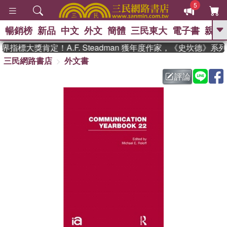
5
暢銷榜
新品
中文
外文
簡體
三民東大
電子書
親子
GO
指標大獎肯定！A.F. Steadman 獲年度作家，《史坎德》系
三民網路書店
外文書
、
熱搜：
東野圭吾
高希均教授回憶錄
、
、
、
The Odyssey
父親節
如果歷
評論
、
、
史是一群喵
暑期推薦
國際布克
、
、
獎 臺灣漫遊錄
方念華
台灣的李
、
、
登輝時代
數學女孩：黎曼猜想
偉大的迷走神經