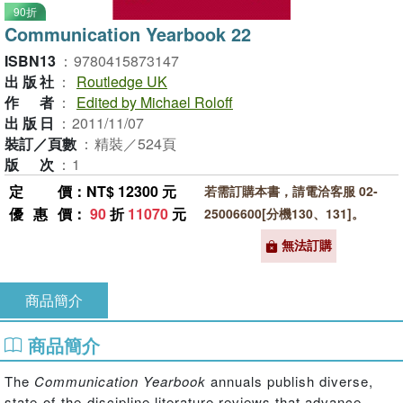
90折
Communication Yearbook 22
ISBN13
：
9780415873147
出版社
：
Routledge UK
作者
：
Edited by Michael Roloff
出版日
：
2011/11/07
裝訂／頁數
：
精裝／524頁
版次
：
1
定價
：NT$ 12300 元
若需訂購本書，請電洽客服 02-
優惠價
：
90
折
11070
元
25006600[分機130、131]。
無法訂購
商品簡介
商品簡介
The
Communication Yearbook
annuals publish diverse,
state-of-the-discipline literature reviews that advance