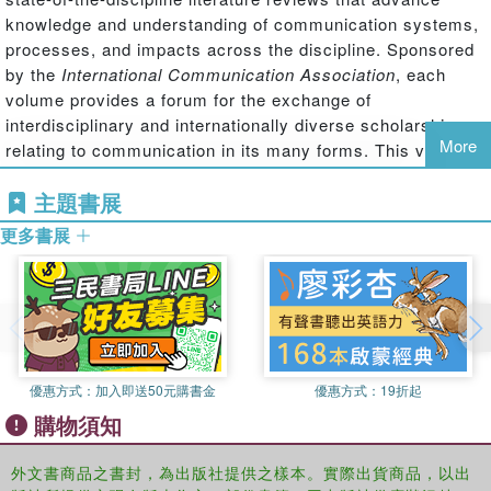
knowledge and understanding of communication systems,
processes, and impacts across the discipline. Sponsored
by the
International Communication Association
, each
volume provides a forum for the exchange of
interdisciplinary and internationally diverse scholarship
More
relating to communication in its many forms. This volume
re-issues the yearbook from 1999.
主題書展
更多書展
優惠方式：
加入即送50元購書金
優惠方式：
19折起
購物須知
外文書商品之書封，為出版社提供之樣本。實際出貨商品，以出