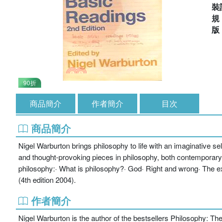
裝
90折
商品簡介
作者簡介
目次
商品簡介
Nigel Warburton brings philosophy to life with an imaginative se
and thought-provoking pieces in philosophy, both contemporary
philosophy:· What is philosophy?· God· Right and wrong· The e
(4th edition 2004).
作者簡介
Nigel Warburton is the author of the bestsellers Philosophy: The