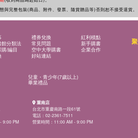
態與完整包裝(商品、附件、發票、隨貨贈品等)否則恕不接受退貨。
募
禮券兌換
紅利積點
聚
書館分類法
常見問題
新手購書
購/編目
空中大學購書
企業合作
換
好站連結
兒童・青少年(7歲以上)
畢業禮品
重南店
號
台北市重慶南路一段61號
電話：02-2361-7511
 9:00 PM
營業時間：11:00 AM - 9:00 PM