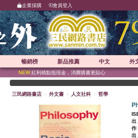
企業採購
會員登入
暢銷榜
新品
推薦
中文
外
NEW
紅利積點抵現金，消費購書更貼心
三民網路書店
外文書
人文社科
哲學
Ph
IS
出
出