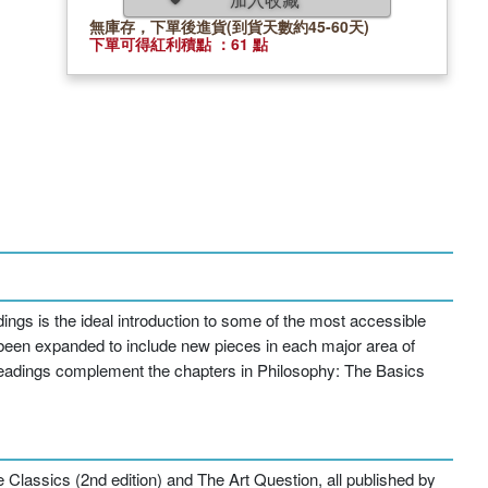
無庫存，下單後進貨(到貨天數約45-60天)
下單可得紅利積點 ：61 點
dings is the ideal introduction to some of the most accessible
been expanded to include new pieces in each major area of
 Readings complement the chapters in Philosophy: The Basics
e Classics (2nd edition) and The Art Question, all published by