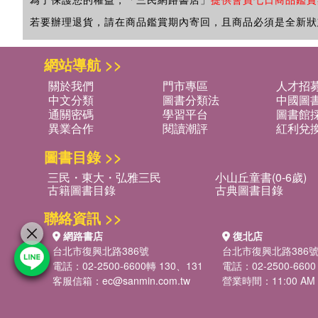
若要辦理退貨，請在商品鑑賞期內寄回，且商品必須是全新狀
網站導航 >>
關於我們
門市專區
人才招
中文分類
圖書分類法
中國圖
通關密碼
學習平台
圖書館採
異業合作
閱讀潮評
紅利兌
圖書目錄 >>
三民・東大・弘雅三民
小山丘童書(0-6歲)
古籍圖書目錄
古典圖書目錄
聯絡資訊 >>
網路書店
復北店
台北市復興北路386號
台北市復興北路386
電話：02-2500-6600轉 130、131
電話：02-2500-6600
客服信箱：
ec@sanmin.com.tw
營業時間：11:00 AM -