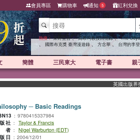
會員專區
購物車
通知
紅利兌換
5
、
、
熱搜：
東野圭吾
高希均教授回憶錄
The Odys
、
、
、
國際布克獎 臺灣漫遊錄
方念華
台灣的李登
文
簡體
三民東大
電子書
親
英國出版界指標大
ilosophy ─ Basic Readings
BN13
：
9780415337984
版社
：
Taylor & Francis
作者
：
Nigel Warburton (EDT)
版日
：
2004/12/01