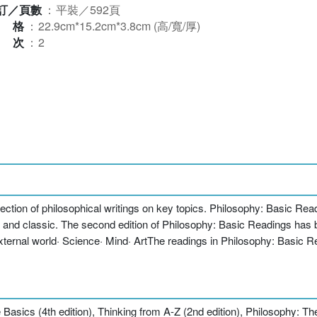
訂／頁數
：
平裝／592頁
規格
：
22.9cm*15.2cm*3.8cm (高/寬/厚)
版次
：
2
lection of philosophical writings on key topics. Philosophy: Basic Rea
 and classic. The second edition of Philosophy: Basic Readings has 
xternal world· Science· Mind· ArtThe readings in Philosophy: Basic
 Basics (4th edition), Thinking from A-Z (2nd edition), Philosophy: Th