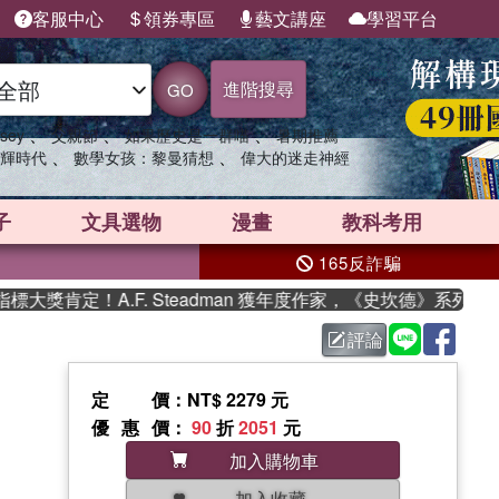
客服中心
領券專區
藝文講座
學習平台
進階搜尋
GO
、
、
、
sey
父親節
如果歷史是一群喵
暑期推薦
、
、
輝時代
數學女孩：黎曼猜想
偉大的迷走神經
子
文具選物
漫畫
教科考用
165反詐騙
獎肯定！A.F. Steadman 獲年度作家，《史坎德》系列帶你
評論
定價
：NT$ 2279 元
優惠價
：
90
折
2051
元
加入購物車
加入收藏