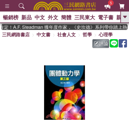
5
暢銷榜
新品
中文
外文
簡體
三民東大
電子書
親子
GO
！A.F. Steadman 獲年度作家，《史坎德》系列帶你踏上熱
三民網路書店
中文書
社會人文
哲學
心理學
、
熱搜：
東野圭吾
高希均教授回憶錄
、
、
、
The Odyssey
父親節
如果歷
評論
、
、
史是一群喵
暑期推薦
國際布克
、
、
獎 臺灣漫遊錄
方念華
台灣的李
、
、
登輝時代
數學女孩：黎曼猜想
偉大的迷走神經