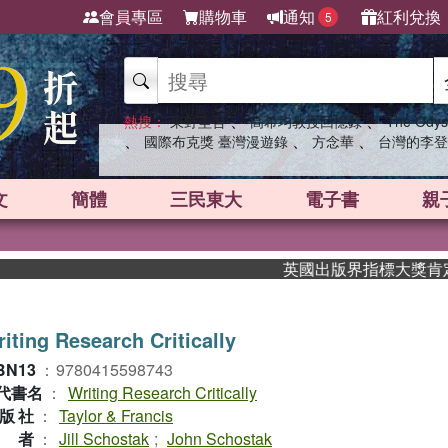
會員專區
購物車
通知
紅利兌換
5
、
、
熱搜：
東野圭吾
高希均教授回憶錄
The Odys
、
、
、
國際布克獎 臺灣漫遊錄
方念華
台灣的李登
文
簡體
三民東大
電子書
親
英國出版界指標大獎肯定！A.
iting Research Critically
BN13
：
9780415598743
代書名
：
Writing Research Critically
版社
：
Taylor & Francis
作者
：
Jill Schostak
;
John Schostak