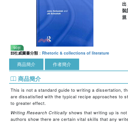
出
裝
90折
杜威圖書分類
：
Rhetoric & collections of literature
商品簡介
作者簡介
商品簡介
This is not a standard guide to writing a dissertation, t
are dissatisfied with the typical recipe approaches to
to greater effect.
Writing Research Critically
shows that writing up is not
authors show there are certain vital skills that any writ