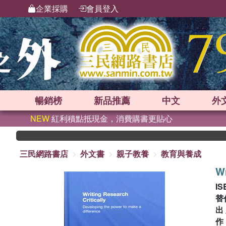
企業採購
會員登入
暢銷榜
新品
推薦
中文
外
NEW
紅利積點抵現金，消費購書更貼心
三民網路書店
外文書
親子教養
教育與養成
Wr
IS
替
出