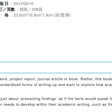
版日
：
2013/02/10
訂／頁數
：
精裝／208頁
規格
：
23.5cm*15.9cm*1.9cm (高/寬/厚)
hesis, project report, journal article or book. Rather, this bo
 standardised forms of writing-up and want to explore how ac
 just about ‘presenting findings’ as if the facts would speak 
er needs to develop within their academic writing, such as the