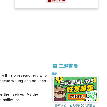
主題書展
更多
ok will help researchers who
ademic writing can be used
for themselves. As the
 ability to:
優惠方式：
加入即送50元購書金