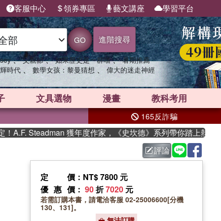
客服中心
領券專區
藝文講座
學習平台
進階搜尋
GO
、
、
、
sey
父親節
如果歷史是一群喵
暑期推薦
、
、
輝時代
數學女孩：黎曼猜想
偉大的迷走神經
子
文具選物
漫畫
教科考用
165反詐騙
F. Steadman 獲年度作家，《史坎德》系列帶你踏上熱血奇幻
評論
定價
：NT$ 7800 元
優惠價
：
90
折
7020
元
若需訂購本書，請電洽客服 02-25006600[分機
130、131]。
無法訂購