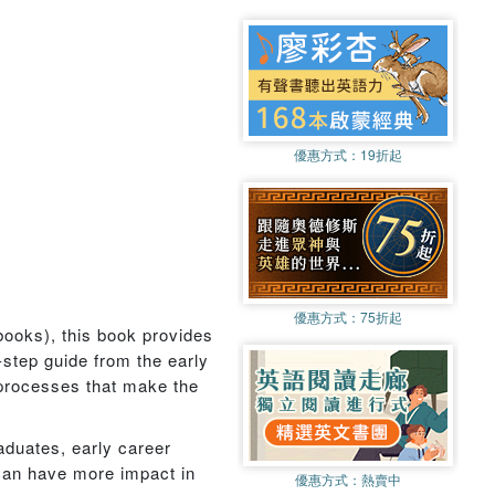
優惠方式：
19折起
優惠方式：
75折起
 books), this book provides
-step guide from the early
g processes that make the
aduates, early career
can have more impact in
優惠方式：
熱賣中