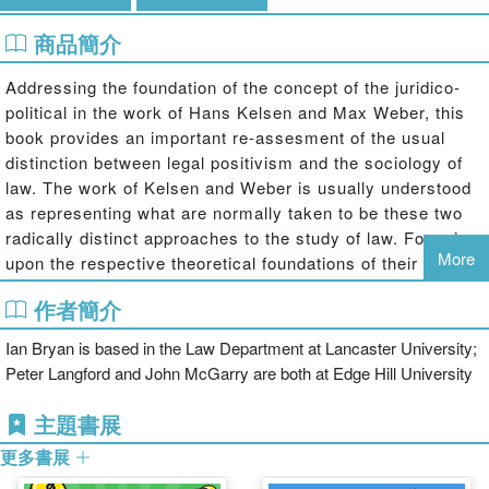
商品簡介
Addressing the foundation of the concept of the juridico-
political in the work of Hans Kelsen and Max Weber, this
book provides an important re-assesment of the usual
distinction between legal positivism and the sociology of
law. The work of Kelsen and Weber is usually understood
as representing what are normally taken to be these two
radically distinct approaches to the study of law. Focusing
More
upon the respective theoretical foundations of their work,
the contributors to this volume re-examine this
作者簡介
assumption: exploring both the convergences and
divergences in Kelsen's and Weber's engagement with the
Ian Bryan is based in the Law Department at Lancaster University;
German philosophical movement of Neo-Kantianism, as
Peter Langford and John McGarry are both at Edge Hill University
well in as their attempt to move beyond academic
philosophy – to, respectively, Freud and Nietzsche. In
主題書展
uncovering the complexity of the relationship between
更多書展
Kelsen and Weber, the The Foundation of the Juridico-
Political blurs the conventional division between legal