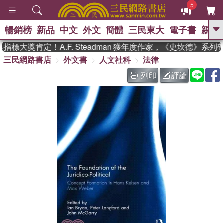
5
暢銷榜
新品
中文
外文
簡體
三民東大
電子書
親子
GO
標大獎肯定！A.F. Steadman 獲年度作家，《史坎德》系列
三民網路書店
外文書
人文社科
法律
、
熱搜：
東野圭吾
高希均教授回憶錄
、
、
、
The Odyssey
父親節
如果歷
列印
評論
、
、
史是一群喵
暑期推薦
國際布克
、
、
獎 臺灣漫遊錄
方念華
台灣的李
、
、
登輝時代
數學女孩：黎曼猜想
偉大的迷走神經