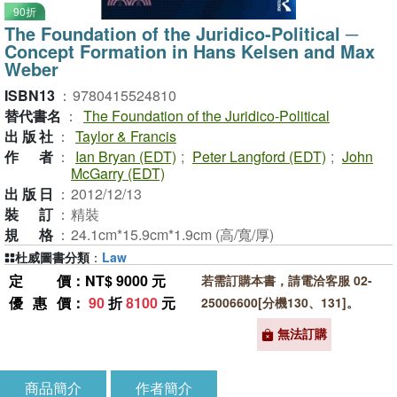
90折
The Foundation of the Juridico-Political ─
Concept Formation in Hans Kelsen and Max
Weber
ISBN13
：
9780415524810
替代書名
：
The Foundation of the Juridico-Political
出版社
：
Taylor & Francis
作者
：
Ian Bryan (EDT)
;
Peter Langford (EDT)
;
John
McGarry (EDT)
出版日
：
2012/12/13
裝訂
：
精裝
規格
：
24.1cm*15.9cm*1.9cm (高/寬/厚)
杜威圖書分類
：
Law
定價
：NT$ 9000 元
若需訂購本書，請電洽客服 02-
優惠價
：
90
折
8100
元
25006600[分機130、131]。
無法訂購
商品簡介
作者簡介