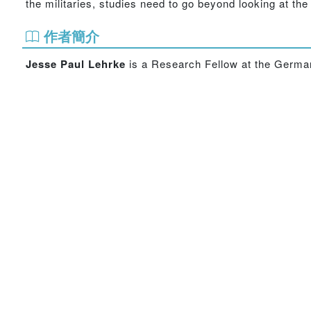
the militaries, studies need to go beyond looking at the 
作者簡介
Jesse Paul Lehrke
is a Research Fellow at the German