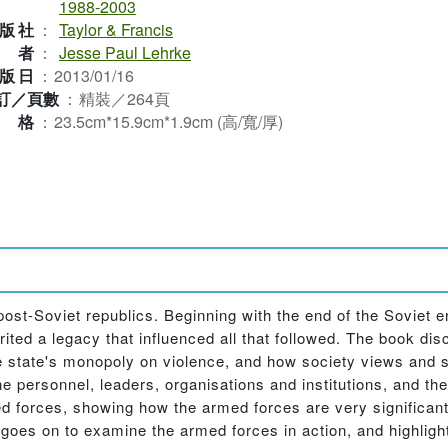
1988-2003
版社
：
Taylor & Francis
作者
：
Jesse Paul Lehrke
版日
：
2013/01/16
訂／頁數
：
精裝／264頁
規格
：
23.5cm*15.9cm*1.9cm (高/寬/厚)
post-Soviet republics. Beginning with the end of the Soviet er
ited a legacy that influenced all that followed. The book di
he state's monopoly on violence, and how society views and s
 personnel, leaders, organisations and institutions, and thei
d forces, showing how the armed forces are very significan
goes on to examine the armed forces in action, and highlight