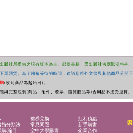
出版社所提供之現有版本為主。部份書籍，因出版社供應狀況特殊
下單調貨。為了縮短等待的時間，建議您將外文書與其他商品分開下
期
(收到商品為起始日)。
態與完整包裝(商品、附件、發票、隨貨贈品等)否則恕不接受退貨。
募
禮券兌換
紅利積點
聚
書館分類法
常見問題
新手購書
購/編目
空中大學購書
企業合作