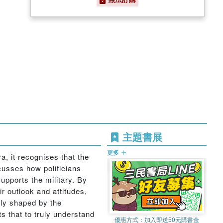
主題書展
更多
a, it recognises that the
scusses how politicians
upports the military. By
r outlook and attitudes,
tly shaped by the
s that to truly understand
優惠方式：
加入即送50元購書金