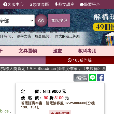
客服中心
領券專區
藝文講座
學習平台
進階搜尋
GO
、
、
、
sey
父親節
如果歷史是一群喵
暑期推薦
、
、
輝時代
數學女孩：黎曼猜想
偉大的迷走神經
子
文具選物
漫畫
教科考用
165反詐騙
獎肯定！A.F. Steadman 獲年度作家，《史坎德》系列帶你
評論
定價
：NT$ 9000 元
優惠價
：
90
折
8100
元
若需訂購本書，請電洽客服 02-25006600[分機
130、131]。
blics
,
無法訂購