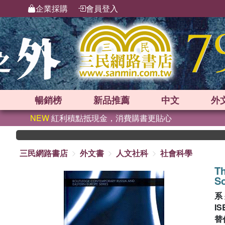
企業採購
會員登入
暢銷榜
新品
推薦
中文
外
NEW
紅利積點抵現金，消費購書更貼心
三民網路書店
外文書
人文社科
社會科學
Th
So
系
IS
替