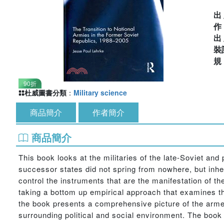
出
出
裝
90折
杜威圖書分類
：
Military science
商品簡介
作者簡介
商品簡介
This book looks at the militaries of the late-Soviet and 
successor states did not spring from nowhere, but inher
control the instruments that are the manifestation of t
taking a bottom up empirical approach that examines the
the book presents a comprehensive picture of the arme
surrounding political and social environment. The book 