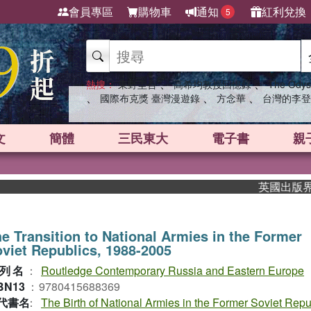
會員專區
購物車
通知
紅利兌換
5
、
、
熱搜：
東野圭吾
高希均教授回憶錄
The Odys
、
、
、
國際布克獎 臺灣漫遊錄
方念華
台灣的李登
文
簡體
三民東大
電子書
親
英國出版界指標大
e Transition to National Armies in the Former
viet Republics, 1988-2005
列名
：
Routledge Contemporary Russia and Eastern Europe
BN13
：
9780415688369
代書名
：
The Birth of National Armies in the Former Soviet Repu