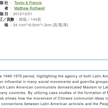
版社
：
Taylor & Francis
作者
：
Matthew Rothwell
版日
：
2012/12/31
訂／頁數
：
精裝／144頁
規格
：
24.1cm*16.5cm*1.3cm (高/寬/厚)
 1949-1976 period, highlighting the agency of both Latin A
 influential in many social movements and guerrilla groups 
 which Latin American communists domesticated Maoism to La
 many countries. By utilizing case studies of the formation of
e book shows how the movement of Chinese communist ideas t
al connections between Latin American activists and the Peop