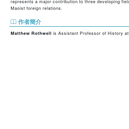
represents a major contribution to three developing fiel
Maoist foreign relations.
作者簡介
Matthew Rothwell
is Assistant Professor of History a