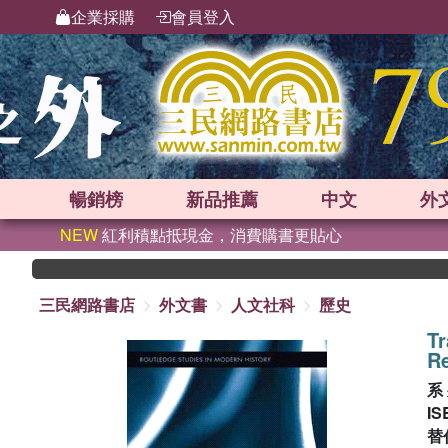
企業採購
會員登入
暢銷榜
新品
推薦
中文
外
NEW
紅利積點抵現金，消費購書更貼心
三民網路書店
外文書
人文社科
歷史
Tr
Re
系
IS
替