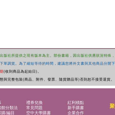
出版社所提供之現有版本為主。部份書籍，因出版社供應狀況特殊
下單調貨。為了縮短等待的時間，建議您將外文書與其他商品分開下
期
(收到商品為起始日)。
態與完整包裝(商品、附件、發票、隨貨贈品等)否則恕不接受退貨。
募
禮券兌換
紅利積點
聚
書館分類法
常見問題
新手購書
購/編目
空中大學購書
企業合作