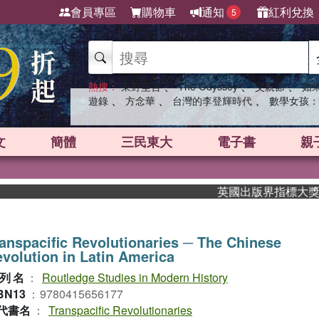
會員專區
購物車
通知
紅利兌換
5
、
、
、
熱搜：
東野圭吾
The Odyssey
父親節
如
、
、
、
遊錄
方念華
台灣的李登輝時代
數學女孩：
文
簡體
三民東大
電子書
親
英國出版界指標大獎肯定！A
anspacific Revolutionaries ─ The Chinese
volution in Latin America
列名
：
Routledge Studies in Modern History
BN13
：
9780415656177
代書名
：
Transpacific Revolutionaries