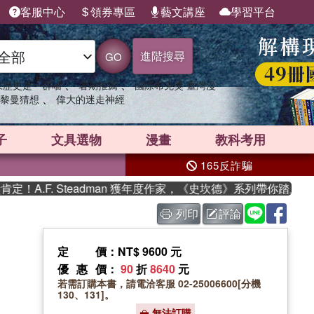
客服中心
領券專區
藝文講座
學習平台
進階搜尋
GO
、
、
果歷史是一群喵
暑期推薦
國際布克獎 臺灣漫
、
黎曼猜想
偉大的迷走神經
子
文具選物
漫畫
教科考用
165反詐騙
.F. Steadman 獲年度作家，《史坎德》系列帶你踏上熱血奇
列印
評論
定價
：NT$ 9600 元
優惠價
：
90
折
8640
元
若需訂購本書，請電洽客服 02-25006600[分機
130、131]。
無法訂購