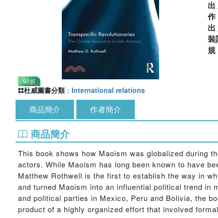
出
出
裝
90折
杜威圖書分類
：
International relations
商品簡介
作者簡介
商品簡介
This book shows how Maoism was globalized during the
actors. While Maoism has long been known to have been
Matthew Rothwell is the first to establish the way in
and turned Maoism into an influential political trend in
and political parties in Mexico, Peru and Bolivia, th
product of a highly organized effort that involved form