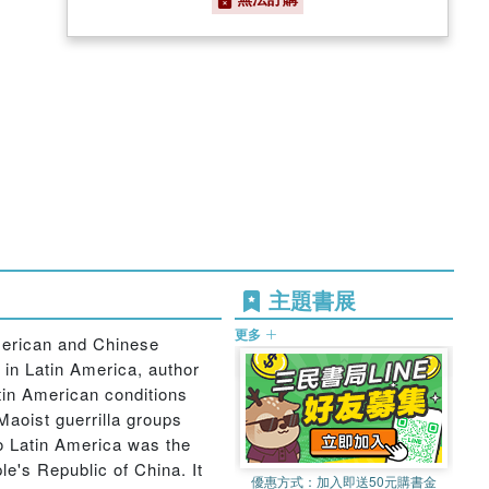
主題書展
更多
merican and Chinese
in Latin America, author
tin American conditions
 Maoist guerrilla groups
o Latin America was the
le's Republic of China. It
優惠方式：
加入即送50元購書金