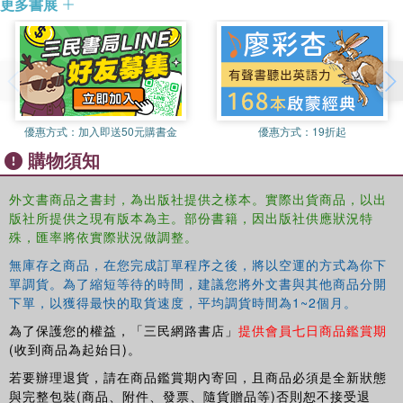
and citizenship. This book illuminates rich, local
更多書展
approaches to living with difference from the perspective
of a generation uniquely positioned to address this global
challenge.
優惠方式：
加入即送50元購書金
優惠方式：
19折起
購物須知
外文書商品之書封，為出版社提供之樣本。實際出貨商品，以出
版社所提供之現有版本為主。部份書籍，因出版社供應狀況特
殊，匯率將依實際狀況做調整。
無庫存之商品，在您完成訂單程序之後，將以空運的方式為你下
單調貨。為了縮短等待的時間，建議您將外文書與其他商品分開
下單，以獲得最快的取貨速度，平均調貨時間為1~2個月。
為了保護您的權益，「三民網路書店」
提供會員七日商品鑑賞期
(收到商品為起始日)。
若要辦理退貨，請在商品鑑賞期內寄回，且商品必須是全新狀態
與完整包裝(商品、附件、發票、隨貨贈品等)否則恕不接受退