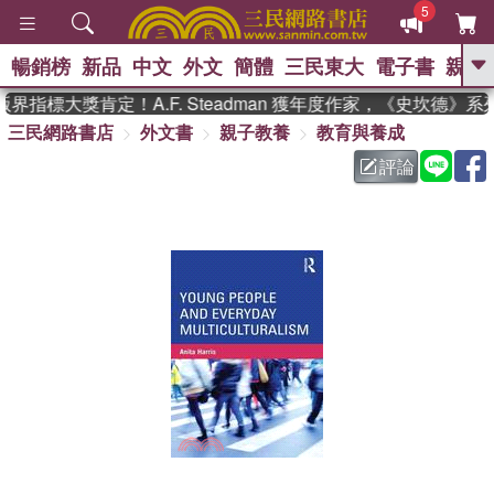
5
暢銷榜
新品
中文
外文
簡體
三民東大
電子書
親子
GO
界指標大獎肯定！A.F. Steadman 獲年度作家，《史坎德》
三民網路書店
外文書
親子教養
教育與養成
、
熱搜：
東野圭吾
高希均教授回憶錄
、
、
、
The Odyssey
父親節
如果歷
評論
、
、
史是一群喵
暑期推薦
國際布克
、
、
獎 臺灣漫遊錄
方念華
台灣的李
、
、
登輝時代
數學女孩：黎曼猜想
偉大的迷走神經