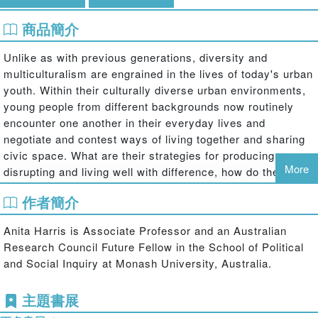
商品簡介
Unlike as with previous generations, diversity and
multiculturalism are engrained in the lives of today's urban
youth. Within their culturally diverse urban environments,
young people from different backgrounds now routinely
encounter one another in their everyday lives and
negotiate and contest ways of living together and sharing
civic space. What are their strategies for producing,
More
disrupting and living well with difference, how do they
create inclusive forms of belonging, and what are the
作者簡介
conditions that militate against social cohesion amongst
youth? This unique ethnography from education and
Anita Harris is Associate Professor and an Australian
cultural studies expert Anita Harris explores the ways
Research Council Future Fellow in the School of Political
young people manage conditions of cultural diversity in
and Social Inquiry at Monash University, Australia.
multicultural cities and suburbs, focusing particularly on
how young people in the multicultural cities of Australia
主題書展
experience, define and produce mix, conflict, community