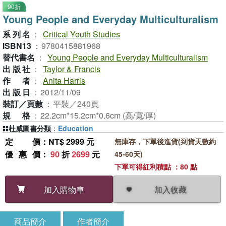
90折
Young People and Everyday Multiculturalism
系列名
：
Critical Youth Studies
ISBN13
：
9780415881968
替代書名
：
Young People and Everyday Multiculturalism
出版社
：
Taylor & Francis
作者
：
Anita Harris
出版日
：
2012/11/09
裝訂／頁數
：
平裝／240頁
規格
：
22.2cm*15.2cm*0.6cm (高/寬/厚)
杜威圖書分類
：
Education
定價
：NT$ 2999 元
無庫存，下單後進貨(到貨天數約
優惠價
：
90
折
2699
元
45-60天)
下單可得紅利積點 ：80 點
加入收藏
加入購物車
商品簡介
作者簡介