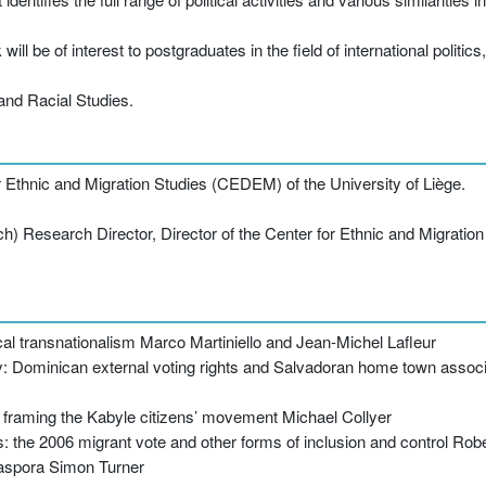
 will be of interest to postgraduates in the field of international politic
 and Racial Studies.
 Ethnic and Migration Studies (CEDEM) of the University of Liège.
ch) Research Director, Director of the Center for Ethnic and Migrati
ical transnationalism Marco Martiniello and Jean-Michel Lafleur
cy: Dominican external voting rights and Salvadoran home town assoc
ng: framing the Kabyle citizens’ movement Michael Collyer
tics: the 2006 migrant vote and other forms of inclusion and control Ro
diaspora Simon Turner