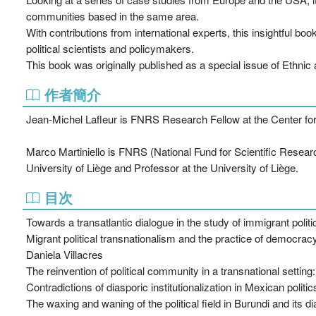
communities based in the same area.
With contributions from international experts, this insightful book
political scientists and policymakers.
This book was originally published as a special issue of Ethnic
作者簡介
Jean-Michel Lafleur is FNRS Research Fellow at the Center for
Marco Martiniello is FNRS (National Fund for Scientific Resear
University of Liège and Professor at the University of Liège.
目次
Towards a transatlantic dialogue in the study of immigrant polit
Migrant political transnationalism and the practice of democra
Daniela Villacres
The reinvention of political community in a transnational setti
Contradictions of diasporic institutionalization in Mexican poli
The waxing and waning of the political field in Burundi and its 