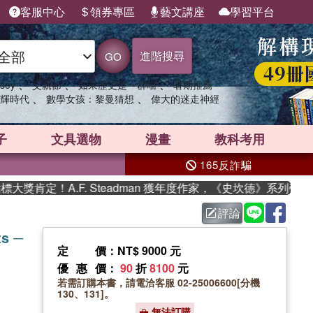
客服中心
領券專區
藝文講座
學習平台
進階搜尋
GO
、
、
、
sey
父親節
如果歷史是一群喵
暑期推薦
、
、
輝時代
數學女孩：黎曼猜想
偉大的迷走神經
子
文具選物
漫畫
教科考用
165反詐騙
肯定！A.F. Steadman 獲年度作家，《史坎德》系列帶你踏
評論
ts ─
定價
：NT$ 9000 元
優惠價
：
90
折
8100
元
若需訂購本書，請電洽客服 02-25006600[分機
130、131]。
無法訂購