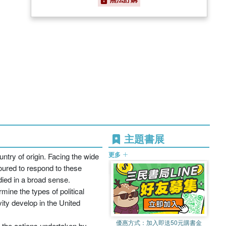
主題書展
更多
ntry of origin. Facing the wide
voured to respond to these
died in a broad sense.
mine the types of political
vity develop in the United
優惠方式：
加入即送50元購書金
in the actions undertaken by