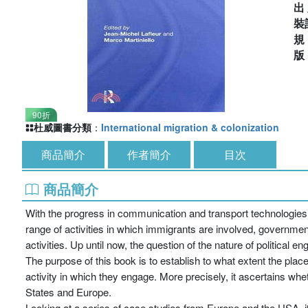
出
裝
90折
杜威圖書分類
：
International migration & colonization
商品簡介
作者簡介
目次
商品簡介
With the progress in communication and transport technologies, 
range of activities in which immigrants are involved, governmen
activities. Up until now, the question of the nature of politica
The purpose of this book is to establish to what extent the plac
activity in which they engage. More precisely, it ascertains whet
States and Europe.
Looking at a series of case studies from Europe and the USA, it id