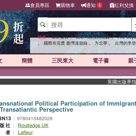
會員專區
購物車
通知
紅利兌換
5
、
、
熱搜：
東野圭吾
高希均教授回憶錄
The Odys
、
、
、
國際布克獎 臺灣漫遊錄
方念華
台灣的李登
文
簡體
三民東大
電子書
親
英國出版界指標大獎
ansnational Political Participation of Immigran
Transatlantic Perspective
BN13
：
9780415482028
版社
：
Routledge UK
作者
：
Lafleur