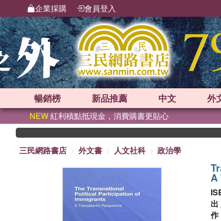
企業採購
會員登入
暢銷榜
新品
推薦
中文
外
NEW
紅利積點抵現金，消費購書更貼心
三民網路書店
外文書
人文社科
政治學
Tr
A 
IS
出