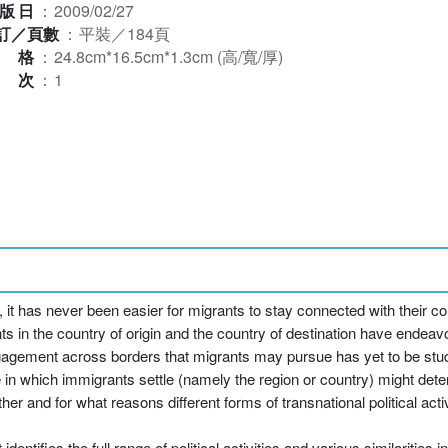
版日
：
2009/02/27
訂／頁數
：
平裝／184頁
規格
：
24.8cm*16.5cm*1.3cm (高/寬/厚)
版次
：
1
it has never been easier for migrants to stay connected with their cou
ts in the country of origin and the country of destination have endea
l engagement across borders that migrants may pursue has yet to be stu
e in which immigrants settle (namely the region or country) might deter
her and for what reasons different forms of transnational political acti
entifies the full range of political activities and various similarities 