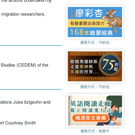
s, migration researchers,
優惠方式：
19折起
on Studies (CEDEM) of the
優惠方式：
75折起
iations Jose Itzigsohn and
bert Courtney Smith
優惠方式：
熱賣中