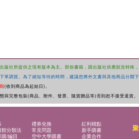
出版社所提供之現有版本為主。部份書籍，因出版社供應狀況特殊
下單調貨。為了縮短等待的時間，建議您將外文書與其他商品分開下
期
(收到商品為起始日)。
態與完整包裝(商品、附件、發票、隨貨贈品等)否則恕不接受退貨。
募
禮券兌換
紅利積點
聚
書館分類法
常見問題
新手購書
購/編目
空中大學購書
企業合作