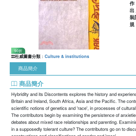
出
裝
90折
杜威圖書分類
：
Culture & institutions
商品簡介
商品簡介
Hybridity and its Discontents explores the history and experienc
Britain and Ireland, South Africa, Asia and the Pacific. The cont
scientific notions of genetics and 'race', in processes of cultur
The contributors begin by examining the persistence of anxietie
debates about mixed race relationships and parenting. Examining
in a supposedly tolerant culture? The contributors go on to discu
constructions and classifications of gender and 'race'.