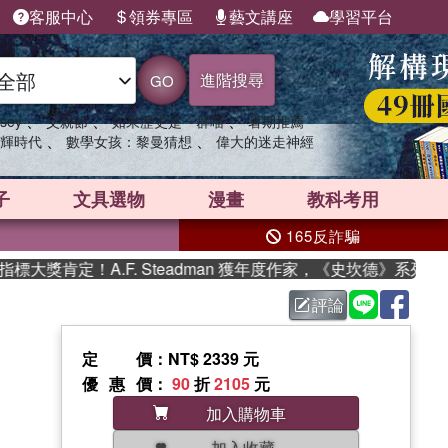
客服中心
領券專區
藝文講座
學習平台
進階搜尋
GO
、
、
、
sey
父親節
如果歷史是一群喵
暑期推薦
、
、
輝時代
數學女孩：黎曼猜想
偉大的迷走神經
子
文具選物
漫畫
教科考用
165反詐騙
獎肯定！A.F. Steadman 獲年度作家，《史坎德》系列帶你
評論
定價
：NT$ 2339 元
優惠價
：
90
折
2105
元
加入購物車
加入收藏