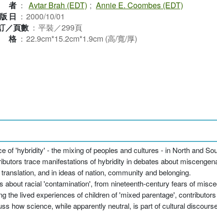
作者
：
Avtar Brah (EDT)
;
Annie E. Coombes (EDT)
版日
：
2000/10/01
訂／頁數
：
平裝／299頁
規格
：
22.9cm*15.2cm*1.9cm (高/寬/厚)
e of 'hybridity' - the mixing of peoples and cultures - in North and S
ributors trace manifestations of hybridity in debates about miscengenat
al translation, and in ideas of nation, community and belonging.
s about racial 'contamination', from nineteenth-century fears of misc
 the lived experiences of children of 'mixed parentage', contributors 
ss how science, while apparently neutral, is part of cultural discourse