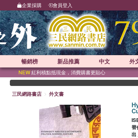
企業採購
會員登入
暢銷榜
新品
推薦
中文
外
NEW
紅利積點抵現金，消費購書更貼心
三民網路書店
外文書
Hy
Cu
IS
替
出