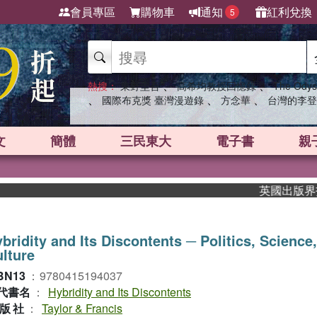
會員專區
購物車
通知
紅利兌換
5
、
、
熱搜：
東野圭吾
高希均教授回憶錄
The Odys
、
、
、
國際布克獎 臺灣漫遊錄
方念華
台灣的李登
文
簡體
三民東大
電子書
親
英國出版界指標大
bridity and Its Discontents ─ Politics, Science,
lture
BN13
：
9780415194037
代書名
：
Hybridity and Its Discontents
版社
：
Taylor & Francis