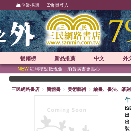
企業採購
會員登入
暢銷榜
新品
推薦
中文
外
NEW
紅利積點抵現金，消費購書更貼心
三民網路書店
簡體書
美術藝術
繪畫、書法、篆刻
牛
IS
出
出