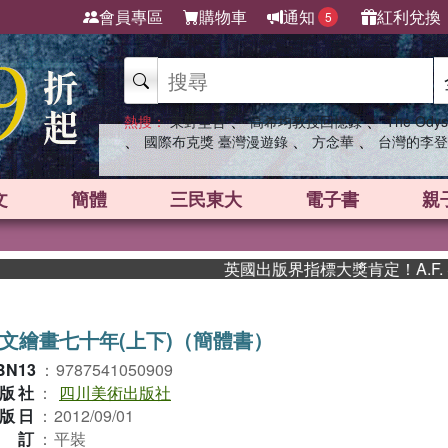
會員專區
購物車
通知
紅利兌換
5
、
、
熱搜：
東野圭吾
高希均教授回憶錄
The Odys
、
、
、
國際布克獎 臺灣漫遊錄
方念華
台灣的李登
文
簡體
三民東大
電子書
親
英國出版界指標大獎肯定！A.F. S
文繪畫七十年(上下)（簡體書）
BN13
：
9787541050909
版社
：
四川美術出版社
版日
：
2012/09/01
裝訂
：
平裝