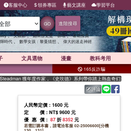
客服中心
領券專區
藝文講座
學習平台
進階搜尋
GO
、
、
、
sey
父親節
如果歷史是一群喵
暑期推薦
、
、
輝時代
數學女孩：黎曼猜想
偉大的迷走神經
子
文具選物
漫畫
教科考用
165反詐騙
teadman 獲年度作家，《史坎德》系列帶你踏上熱血奇幻旅程
評論
人民幣定價：1600 元
定價
：NT$ 9600 元
優惠價
：
87
折
8352
元
若需訂購本書，請電洽客服 02-25006600[分機
130、131]。