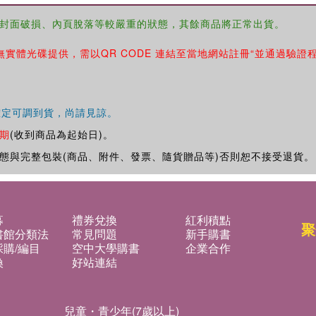
封面破損、內頁脫落等較嚴重的狀態，其餘商品將正常出貨。
無實體光碟提供，需以QR CODE 連結至當地網站註冊“並通過驗證
確定可調到貨，尚請見諒。
期
(收到商品為起始日)。
態與完整包裝(商品、附件、發票、隨貨贈品等)否則恕不接受退貨。
募
禮券兌換
紅利積點
聚
書館分類法
常見問題
新手購書
購/編目
空中大學購書
企業合作
換
好站連結
兒童・青少年(7歲以上)