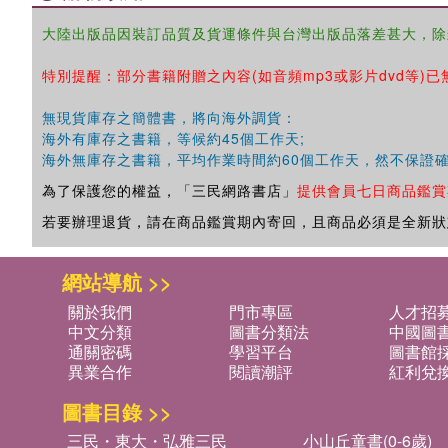
大陸出版品因裝訂品質及貨運條件與台灣出版品落差甚大，除
特別提醒：部分書籍附贈之內容(如音頻mp3或影片dvd等)已
無現貨庫存之簡體書，將向海外調貨：
海外有庫存之書籍，等候約45個工作天;
海外無庫存之書籍，平均作業時間約60個工作天，然不保證
為了保護您的權益，「三民網路書店」
提供會員七日商品鑑賞
若要辦理退貨，請在商品鑑賞期內寄回，且商品必須是全新狀
網站導航 >>
關於我們
門市專區
人才招
中文分類
圖書分類法
中國圖
通關密碼
學習平台
圖書館採
異業合作
閱讀潮評
紅利兌
圖書目錄 >>
三民・東大・弘雅三民
小山丘童書(0-6歲)