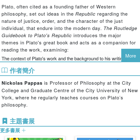
Plato, often cited as a founding father of Western
philosophy, set out ideas in the
Republic
regarding the
nature of justice, order, and the character of the just
individual, that endure into the modern day.
The
Routledge
Guidebook to Plato's Republic
introduces the major
themes in Plato's great book and acts as a companion for
reading the work, examining:
More
The context of Plato's work and the background to his writing
Each separate part of the text in relation to its goals, meanings and
作者簡介
impact
The reception the book received when first seen by the world
Nickolas Pappas
is Professor of Philosophy at the City
The relevance of Plato's work to modern philosophy, its legacy and
College and Graduate Centre of the City University of New
influence.
York, where he regularly teaches courses on Plato’s
With further reading included throughout, this text follows
philosophy.
Plato's original work closely, making it essential reading
for all students of philosophy, and all those wishing to get
主題書展
to grips with this classic work.
更多書展