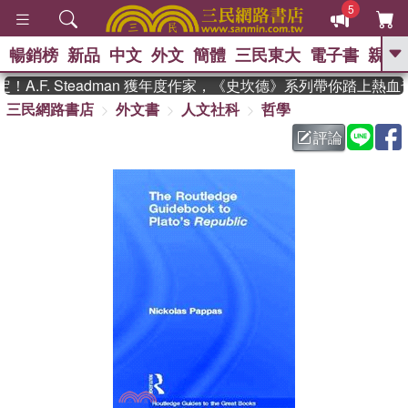
5
暢銷榜
新品
中文
外文
簡體
三民東大
電子書
親子
GO
.F. Steadman 獲年度作家，《史坎德》系列帶你踏上熱血
三民網路書店
外文書
人文社科
哲學
、
熱搜：
東野圭吾
高希均教授回憶錄
、
、
、
The Odyssey
父親節
如果歷
評論
、
、
史是一群喵
暑期推薦
國際布克
、
、
獎 臺灣漫遊錄
方念華
台灣的李
、
、
登輝時代
數學女孩：黎曼猜想
偉大的迷走神經