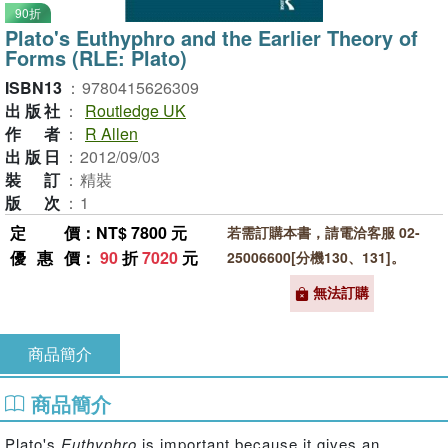
90折
Plato's Euthyphro and the Earlier Theory of
Forms (RLE: Plato)
ISBN13
：
9780415626309
出版社
：
Routledge UK
作者
：
R Allen
出版日
：
2012/09/03
裝訂
：
精裝
版次
：
1
定價
：NT$ 7800 元
若需訂購本書，請電洽客服 02-
優惠價
：
90
折
7020
元
25006600[分機130、131]。
無法訂購
商品簡介
商品簡介
Plato's
Euthyphro
is important because it gives an