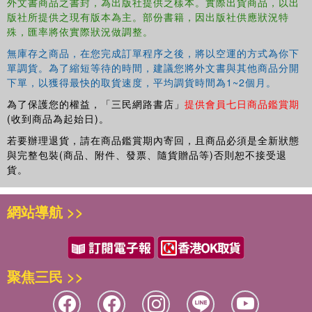
外文書商品之書封，為出版社提供之樣本。實際出貨商品，以出
版社所提供之現有版本為主。部份書籍，因出版社供應狀況特
殊，匯率將依實際狀況做調整。
無庫存之商品，在您完成訂單程序之後，將以空運的方式為你下
單調貨。為了縮短等待的時間，建議您將外文書與其他商品分開
下單，以獲得最快的取貨速度，平均調貨時間為1~2個月。
為了保護您的權益，「三民網路書店」
提供會員七日商品鑑賞期
(收到商品為起始日)。
若要辦理退貨，請在商品鑑賞期內寄回，且商品必須是全新狀態
與完整包裝(商品、附件、發票、隨貨贈品等)否則恕不接受退
貨。
網站導航 >>
聚焦三民 >>