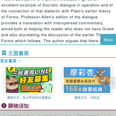
excellent example of Socratic dialogue in operation and of
the connection of that dialectic with Plato's earlier theory
of Forms. Professor Allen's edition of the dialogue
provides a translation with interspersed commentary,
aimed both at helping the reader who does not have Greek
and also elucidating the discussion of the earlier Theory of
More
Forms which follows. The author argues that there is a
theory of Forms in the
Euthyphro
and in other early
主題書展
Platonic dialogues and that this theory is the foundation of
Socratic dialogue. However, he maintains that the theory
更多書展
in the early dialogues is a realist theory of universals and
this theory is not to be identified with the theory of Forms
found in the Phaedo, Republic, and other middle dialogues,
since it differs on the issues of ontological status.
優惠方式：
加入即送50元購書金
優惠方式：
19折起
購物須知