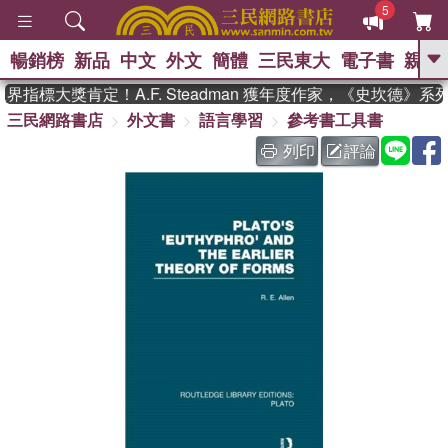
5
暢銷榜
新品
中文
外文
簡體
三民東大
電子書
親子
GO
指標大獎肯定！A.F. Steadman 獲年度作家，《史坎德》
三民網路書店
外文書
語言學習
參考書工具書
、
熱搜：
東野圭吾
高希均教授回憶錄
、
、
、
The Odyssey
父親節
如果歷
列印
評論
、
、
史是一群喵
暑期推薦
國際布克
、
、
獎 臺灣漫遊錄
方念華
台灣的李
、
、
登輝時代
數學女孩：黎曼猜想
偉大的迷走神經