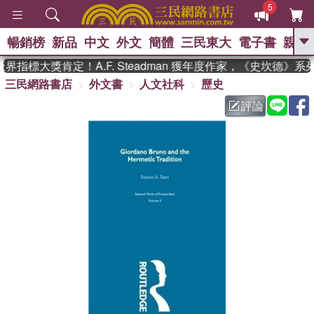
5
暢銷榜
新品
中文
外文
簡體
三民東大
電子書
親子
GO
指標大獎肯定！A.F. Steadman 獲年度作家，《史坎德》
三民網路書店
外文書
人文社科
歷史
、
熱搜：
東野圭吾
高希均教授回憶錄
、
、
、
The Odyssey
父親節
如果歷
評論
、
、
史是一群喵
暑期推薦
國際布克
、
、
獎 臺灣漫遊錄
方念華
台灣的李
、
、
登輝時代
數學女孩：黎曼猜想
偉大的迷走神經