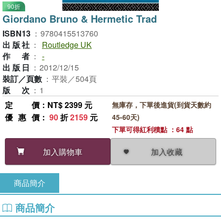
90折
Giordano Bruno & Hermetic Trad
ISBN13
：
9780415513760
出版社
：
Routledge UK
作者
：
-
出版日
：
2012/12/15
裝訂／頁數
：
平裝／504頁
版次
：
1
定價
：NT$ 2399 元
無庫存，下單後進貨(到貨天數約
優惠價
：
90
折
2159
元
45-60天)
下單可得紅利積點 ：64 點
加入收藏
加入購物車
商品簡介
商品簡介