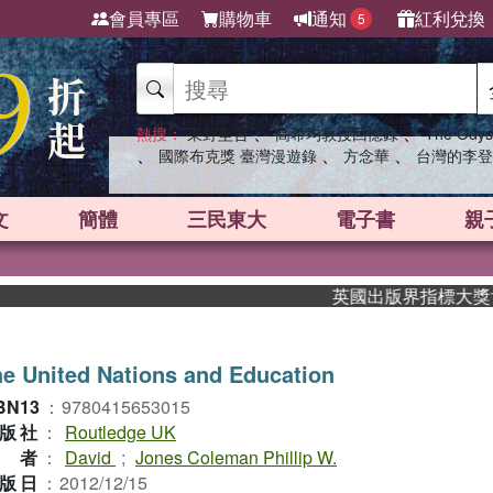
會員專區
購物車
通知
紅利兌換
5
、
、
熱搜：
東野圭吾
高希均教授回憶錄
The Odys
、
、
、
國際布克獎 臺灣漫遊錄
方念華
台灣的李登
文
簡體
三民東大
電子書
親
英國出版界指標大獎肯定！A
e United Nations and Education
BN13
：
9780415653015
版社
：
Routledge UK
作者
：
David
;
Jones Coleman Phillip W.
版日
：
2012/12/15