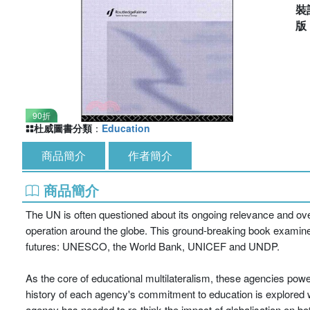
裝
90折
杜威圖書分類
：
Education
商品簡介
作者簡介
商品簡介
The UN is often questioned about its ongoing relevance and overa
operation around the globe. This ground-breaking book examines
futures: UNESCO, the World Bank, UNICEF and UNDP.
As the core of educational multilateralism, these agencies pow
history of each agency's commitment to education is explored wi
agency has needed to re-think the impact of globalisation on bot