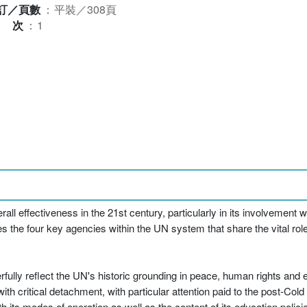
訂／頁數
：
平裝／308頁
版次
：
1
ll effectiveness in the 21st century, particularly in its involvement w
 the four key agencies within the UN system that share the vital rol
erfully reflect the UN's historic grounding in peace, human rights a
th critical detachment, with particular attention paid to the post-Col
h its modes of operation as well as the content of its education polici