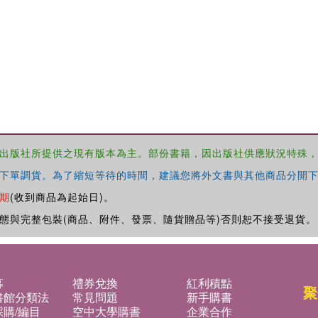
出版社所提供之現有版本為主。部份書籍，因出版社供應狀況特殊
下單調貨。為了縮短等待的時間，建議您將外文書與其他商品分開下
期
(收到商品為起始日)。
態與完整包裝(商品、附件、發票、隨貨贈品等)否則恕不接受退貨。
募
禮券兌換
紅利積點
聚
書館分類法
常見問題
新手購書
購/編目
空中大學購書
企業合作