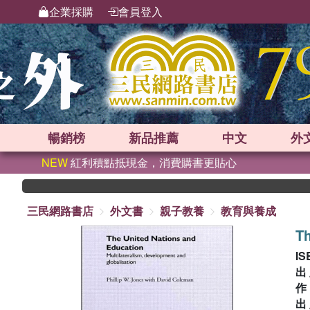
企業採購
會員登入
暢銷榜
新品
推薦
中文
外
NEW
紅利積點抵現金，消費購書更貼心
三民網路書店
外文書
親子教養
教育與養成
Th
IS
出
出