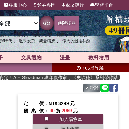
客服中心
領券專區
藝文講座
學習平台
進階搜尋
GO
、
、
、
sey
父親節
如果歷史是一群喵
暑期推薦
、
、
輝時代
數學女孩：黎曼猜想
偉大的迷走神經
子
文具選物
漫畫
教科考用
165反詐騙
.F. Steadman 獲年度作家，《史坎德》系列帶你踏上熱血奇
評論
定價
：NT$ 3299 元
優惠價
：
90
折
2969
元
加入購物車
加入收藏