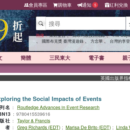
會員專區
購物車
通知
紅利兌換
5
、
、
熱搜：
東野圭吾
高希均教授回憶錄
The Odys
、
、
、
國際布克獎 臺灣漫遊錄
方念華
台灣的李登
文
簡體
三民東大
電子書
親
英國出版界指標大獎肯
ploring the Social Impacts of Events
列名
：
Routledge Advances in Event Research
BN13
：
9780415539616
版社
：
Taylor & Francis
作者
：
Greg Richards (EDT)
;
Marisa De Brito (EDT)
;
Linda 