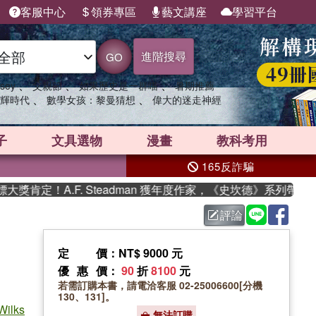
客服中心
領券專區
藝文講座
學習平台
進階搜尋
GO
、
、
、
sey
父親節
如果歷史是一群喵
暑期推薦
、
、
輝時代
數學女孩：黎曼猜想
偉大的迷走神經
子
文具選物
漫畫
教科考用
165反詐騙
定！A.F. Steadman 獲年度作家，《史坎德》系列帶你踏上
評論
定價
：NT$ 9000 元
優惠價
：
90
折
8100
元
若需訂購本書，請電洽客服 02-25006600[分機
130、131]。
Wilks
無法訂購