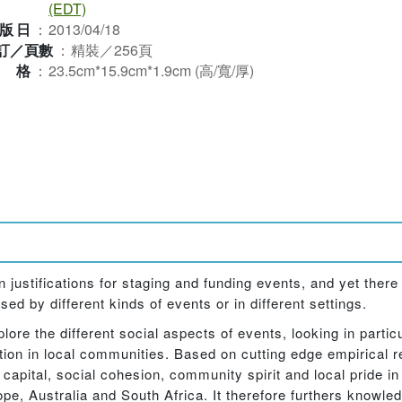
(EDT)
版日
：
2013/04/18
訂／頁數
：
精裝／256頁
規格
：
23.5cm*15.9cm*1.9cm (高/寬/厚)
justifications for staging and funding events, and yet there i
ed by different kinds of events or in different settings.
plore the different social aspects of events, looking in particu
ation in local communities. Based on cutting edge empirical r
 capital, social cohesion, community spirit and local pride in
e, Australia and South Africa. It therefore furthers knowled