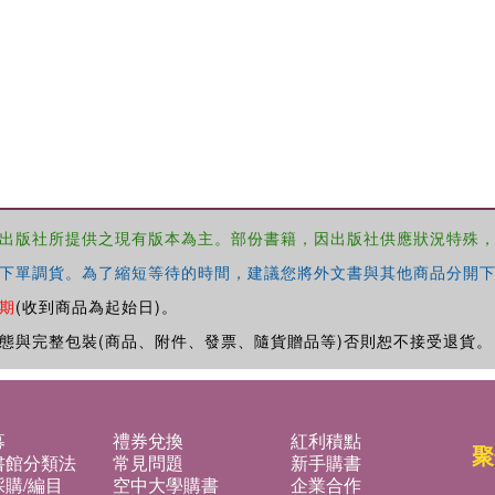
出版社所提供之現有版本為主。部份書籍，因出版社供應狀況特殊
下單調貨。為了縮短等待的時間，建議您將外文書與其他商品分開下
期
(收到商品為起始日)。
態與完整包裝(商品、附件、發票、隨貨贈品等)否則恕不接受退貨。
募
禮券兌換
紅利積點
聚
書館分類法
常見問題
新手購書
購/編目
空中大學購書
企業合作