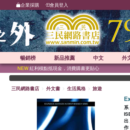
企業採購
會員登入
暢銷榜
新品
推薦
中文
外
NEW
紅利積點抵現金，消費購書更貼心
三民網路書店
外文書
生活風格
旅遊
Ex
系
IS
出