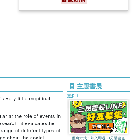
主題書展
更多
s very little empirical
lar at the role of events in
esearch, it evaluatesthe
 range of different types of
ge about the social
優惠方式：
加入即送50元購書金