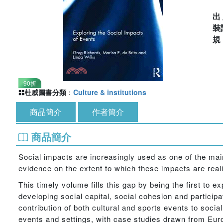
出
裝
90折
杜威圖書分類
：
Culture & institutions
商品簡介
作者簡介
商品簡介
Social impacts are increasingly used as one of the main 
evidence on the extent to which these impacts are realis
This timely volume fills this gap by being the first to ex
developing social capital, social cohesion and particip
contribution of both cultural and sports events to social
events and settings, with case studies drawn from Europ