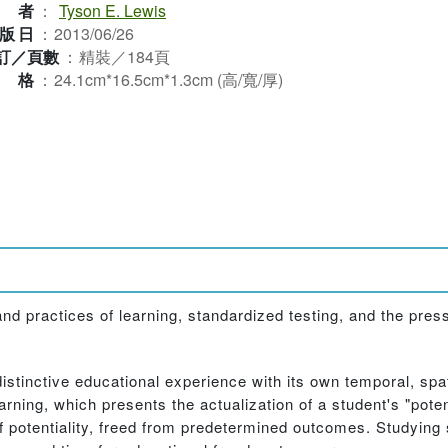
作者
：
Tyson E. Lewis
版日
：
2013/06/26
訂／頁數
：
精裝／184頁
規格
：
24.1cm*16.5cm*1.3cm (高/寬/厚)
d practices of learning, standardized testing, and the pres
distinctive educational experience with its own temporal, spa
ning, which presents the actualization of a student's "poten
potentiality, freed from predetermined outcomes. Studying