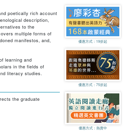
nd poetically rich account
enological description,
ernatives to the
covers multiple forms of
andoned manifestos, and,
優惠方式：
19折起
of learning and
lars in the fields of
nd literacy studies.
優惠方式：
75折起
rects the graduate
優惠方式：
熱賣中