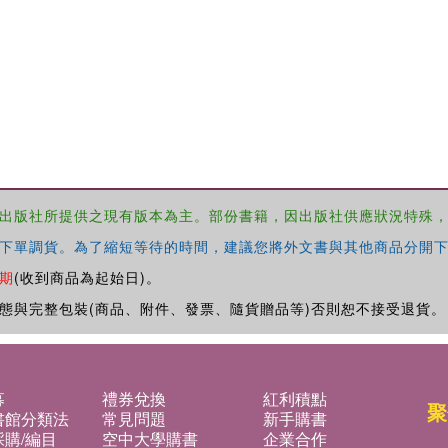
出版社所提供之現有版本為主。部份書籍，因出版社供應狀況特殊
下單調貨。為了縮短等待的時間，建議您將外文書與其他商品分開下
期
(收到商品為起始日)。
態與完整包裝(商品、附件、發票、隨貨贈品等)否則恕不接受退貨。
募
禮券兌換
紅利積點
聚
書館分類法
常見問題
新手購書
購/編目
空中大學購書
企業合作