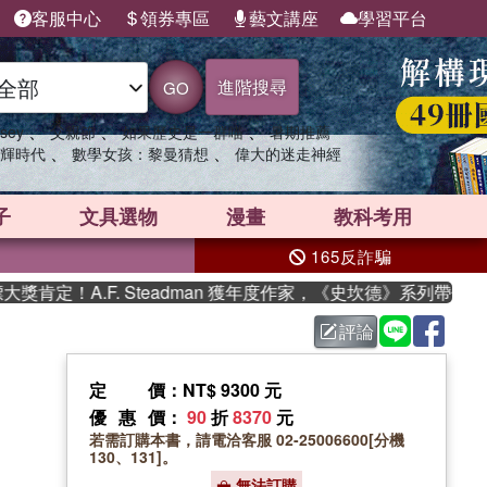
客服中心
領券專區
藝文講座
學習平台
進階搜尋
GO
、
、
、
sey
父親節
如果歷史是一群喵
暑期推薦
、
、
輝時代
數學女孩：黎曼猜想
偉大的迷走神經
子
文具選物
漫畫
教科考用
165反詐騙
定！A.F. Steadman 獲年度作家，《史坎德》系列帶你踏上
評論
定價
：NT$ 9300 元
優惠價
：
90
折
8370
元
若需訂購本書，請電洽客服 02-25006600[分機
130、131]。
無法訂購