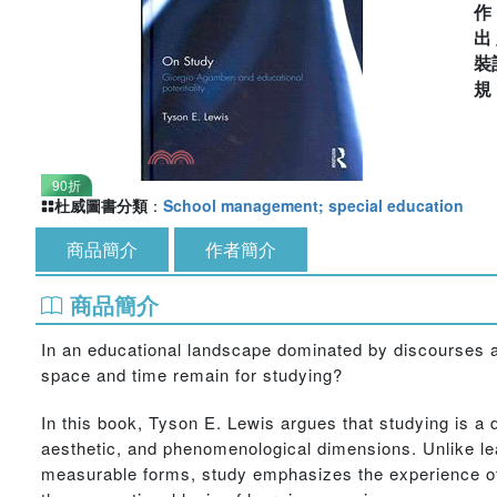
出
裝
90折
杜威圖書分類
：
School management; special education
商品簡介
作者簡介
商品簡介
In an educational landscape dominated by discourses an
space and time remain for studying?
In this book, Tyson E. Lewis argues that studying is a 
aesthetic, and phenomenological dimensions. Unlike lear
measurable forms, study emphasizes the experience of 