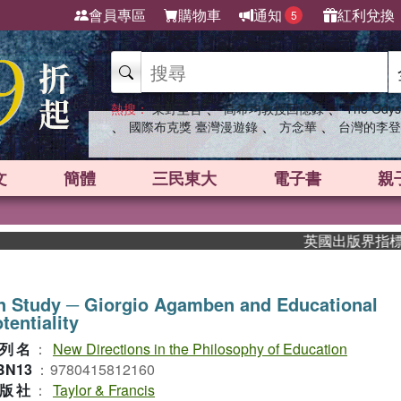
會員專區
購物車
通知
紅利兌換
5
、
、
熱搜：
東野圭吾
高希均教授回憶錄
The Odys
、
、
、
國際布克獎 臺灣漫遊錄
方念華
台灣的李登
文
簡體
三民東大
電子書
親
英國出版界指標大獎肯
n Study ─ Giorgio Agamben and Educational
tentiality
列名
：
New Directions in the Philosophy of Education
BN13
：
9780415812160
版社
：
Taylor & Francis