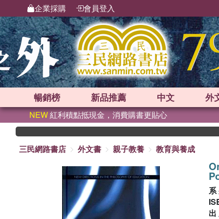
企業採購
會員登入
暢銷榜
新品
推薦
中文
外
NEW
紅利積點抵現金，消費購書更貼心
三民網路書店
外文書
親子教養
教育與養成
O
Po
系
IS
出