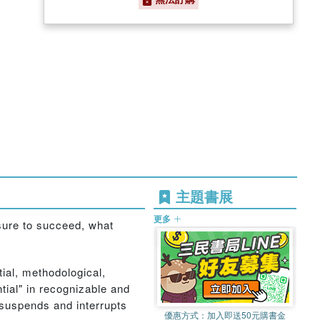
主題書展
更多
sure to succeed, what
tial, methodological,
tial" in recognizable and
 suspends and interrupts
優惠方式：
加入即送50元購書金